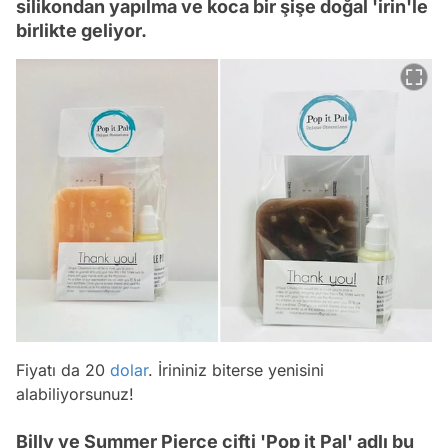
silikondan yapılma ve koca bir şişe doğal 'irin'le
birlikte geliyor.
Fiyatı da 20
dolar
. İrininiz biterse yenisini
alabiliyorsunuz!
Billy ve Summer Pierce çifti 'Pop it Pal' adlı bu