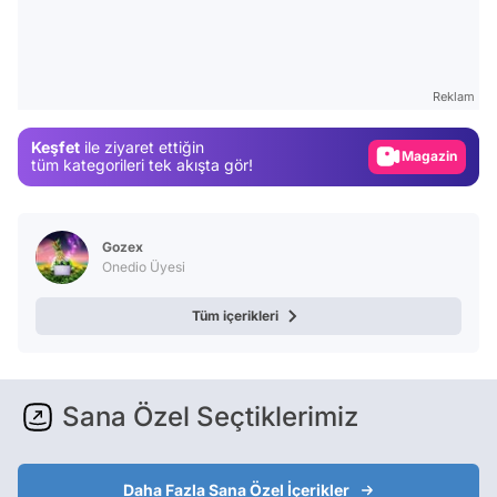
Video
Test
Reklam
Gündem
Keşfet
ile ziyaret ettiğin
Magazin
tüm kategorileri tek akışta gör!
Video
Test
Gozex
Onedio Üyesi
Tüm içerikleri
Sana Özel Seçtiklerimiz
Daha Fazla Sana Özel İçerikler