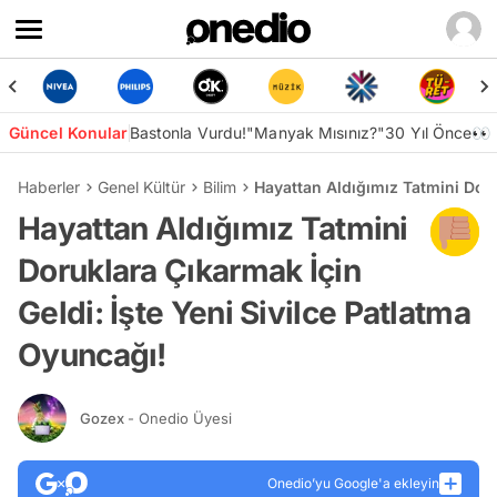
Güncel Konular
Bastonla Vurdu!
"Manyak Mısınız?"
30 Yıl Önce👀
Haberler
Genel Kültür
Bilim
Hayattan Aldığımız Tatmini Doru
Hayattan Aldığımız Tatmini
Doruklara Çıkarmak İçin
Geldi: İşte Yeni Sivilce Patlatma
Oyuncağı!
Gozex
- Onedio Üyesi
Onedio’yu Google'a ekleyin