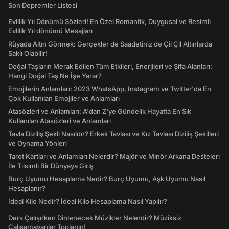
Son Depremler Listesi
Evlilik Yıl Dönümü Sözleri! En Özel Romantik, Duygusal ve Resimli
Evlilik Yıl dönümü Mesajları
Rüyada Altın Görmek: Gerçekler de Saadetiniz de Çil Çil Altınlarda
Saklı Olabilir!
Doğal Taşların Merak Edilen Tüm Etkileri, Enerjileri ve Şifa Alanları:
Hangi Doğal Taş Ne İşe Yarar?
Emojilerin Anlamları: 2023 WhatsApp, Instagram ve Twitter'da En
Çok Kullanılan Emojiler ve Anlamları
Atasözleri ve Anlamları: A'dan Z'ye Gündelik Hayatta En Sık
Kullanılan Atasözleri ve Anlamları
Tavla Diziliş Şekli Nasıldır? Erkek Tavlası ve Kız Tavlası Diziliş Şekilleri
ve Oynama Yönleri
Tarot Kartları ve Anlamları Nelerdir? Majör ve Minör Arkana Desteleri
İle Tılsımlı Bir Dünyaya Giriş
Burç Uyumu Hesaplama Nedir? Burç Uyumu, Aşk Uyumu Nasıl
Hesaplanır?
İdeal Kilo Nedir? İdeal Kilo Hesaplama Nasıl Yapılır?
Ders Çalışırken Dinlenecek Müzikler Nelerdir? Müziksiz
Çalışamayanlar Toplanın!