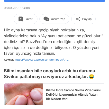
08.03.2018 - 14:08
Favori
Yorum Yap
Paylaş
Hiç ayna karşısına geçip siyah noktalarınıza,
sivilcelerinize bakıp 'Ay şunu patlatsam ne güzel olur!'
dediniz mi? BuzzFeed'den derlediğimiz çift demiş,
içten içe sizin de dediğinizi biliyoruz. O yüzden yeni
favori oyuncağınızla tanışın.
Kaynak:
https://www.buzzfeed.com/terripous/th...
Bilim insanları bile onayladı artık bu durumu.
Sivilce patlatmayı seviyoruz arkadaşlar. 😂
Bilime Göre Sivilce Sıkma Videolarını
Deli Gibi İzlememizin Altında Yatan
Bir Neden Var!