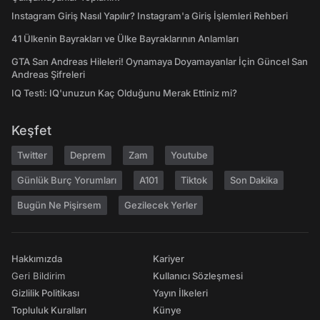
Instagram Giriş Nasıl Yapılır? Instagram'a Giriş İşlemleri Rehberi
41 Ülkenin Bayrakları ve Ülke Bayraklarının Anlamları
GTA San Andreas Hileleri! Oynamaya Doyamayanlar İçin Güncel San
Andreas Şifreleri
IQ Testi: IQ'unuzun Kaç Olduğunu Merak Ettiniz mi?
Keşfet
Twitter
Deprem
Zam
Youtube
Günlük Burç Yorumları
A101
Tiktok
Son Dakika
Bugün Ne Pişirsem
Gezilecek Yerler
Hakkımızda
Kariyer
Geri Bildirim
Kullanıcı Sözleşmesi
Gizlilik Politikası
Yayın İlkeleri
Topluluk Kuralları
Künye