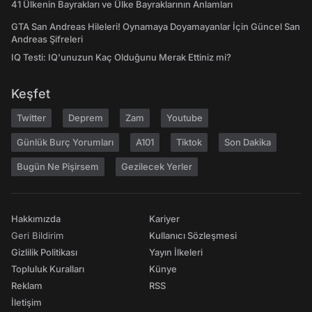
41 Ülkenin Bayrakları ve Ülke Bayraklarının Anlamları
GTA San Andreas Hileleri! Oynamaya Doyamayanlar İçin Güncel San
Andreas Şifreleri
IQ Testi: IQ'unuzun Kaç Olduğunu Merak Ettiniz mi?
Keşfet
Twitter
Deprem
Zam
Youtube
Günlük Burç Yorumları
A101
Tiktok
Son Dakika
Bugün Ne Pişirsem
Gezilecek Yerler
Hakkımızda
Kariyer
Geri Bildirim
Kullanıcı Sözleşmesi
Gizlilik Politikası
Yayın İlkeleri
Topluluk Kuralları
Künye
Reklam
RSS
İletişim