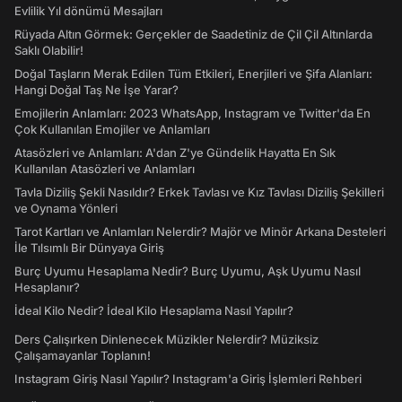
Evlilik Yıl dönümü Mesajları
Rüyada Altın Görmek: Gerçekler de Saadetiniz de Çil Çil Altınlarda
Saklı Olabilir!
Doğal Taşların Merak Edilen Tüm Etkileri, Enerjileri ve Şifa Alanları:
Hangi Doğal Taş Ne İşe Yarar?
Emojilerin Anlamları: 2023 WhatsApp, Instagram ve Twitter'da En
Çok Kullanılan Emojiler ve Anlamları
Atasözleri ve Anlamları: A'dan Z'ye Gündelik Hayatta En Sık
Kullanılan Atasözleri ve Anlamları
Tavla Diziliş Şekli Nasıldır? Erkek Tavlası ve Kız Tavlası Diziliş Şekilleri
ve Oynama Yönleri
Tarot Kartları ve Anlamları Nelerdir? Majör ve Minör Arkana Desteleri
İle Tılsımlı Bir Dünyaya Giriş
Burç Uyumu Hesaplama Nedir? Burç Uyumu, Aşk Uyumu Nasıl
Hesaplanır?
İdeal Kilo Nedir? İdeal Kilo Hesaplama Nasıl Yapılır?
Ders Çalışırken Dinlenecek Müzikler Nelerdir? Müziksiz
Çalışamayanlar Toplanın!
Instagram Giriş Nasıl Yapılır? Instagram'a Giriş İşlemleri Rehberi