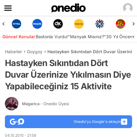
Güncel Konular
Bastonla Vurdu!
"Manyak Mısınız?"
30 Yıl Önce👀
Haberler
Goygoy
Hastayken Sıkıntıdan Dört Duvar Üzerinize 
Hastayken Sıkıntıdan Dört
Duvar Üzerinize Yıkılmasın Diye
Yapabileceğiniz 15 Aktivite
Magarica
- Onedio Üyesi
Onedio’yu Google'a ekleyin
04.10.2015 - 21:58