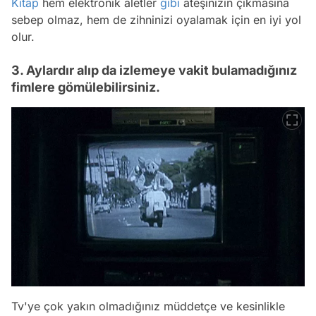
Kitap
hem elektronik aletler
gibi
ateşinizin çıkmasına
sebep olmaz, hem de zihninizi oyalamak için en iyi yol
olur.
3. Aylardır alıp da izlemeye vakit bulamadığınız
fimlere gömülebilirsiniz.
Tv'ye çok yakın olmadığınız müddetçe ve kesinlikle