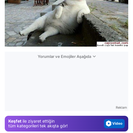
Yorumlar ve Emojiler Aşağıda
Video
Test
Gündem
Reklam
Magazin
Keşfet
ile ziyaret ettiğin
Video
tüm kategorileri tek akışta gör!