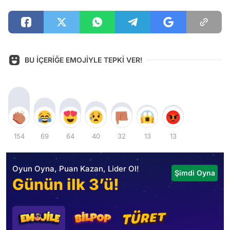
BU İÇERİĞE EMOJİYLE TEPKİ VER!
154
69
64
40
32
13
13
Oyun Oyna, Puan Kazan, Lider Ol!
Şimdi Oyna
Günün ilk 3’ü!