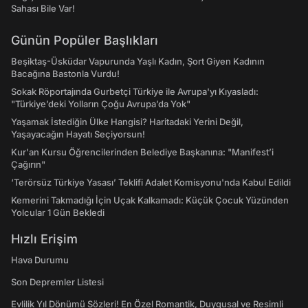
Sahası Bile Var!
Günün Popüler Başlıkları
Beşiktaş-Üsküdar Vapurunda Yaşlı Kadın, Şort Giyen Kadının
Bacağına Bastonla Vurdu!
Sokak Röportajında Gurbetçi Türkiye ile Avrupa'yı Kıyasladı:
"Türkiye’deki Yolların Çoğu Avrupa’da Yok"
Yaşamak İstediğin Ülke Hangisi? Haritadaki Yerini Değil,
Yaşayacağın Hayatı Seçiyorsun!
Kur'an Kursu Öğrencilerinden Belediye Başkanına: "Manifest’i
Çağırın"
‘Terörsüz Türkiye Yasası’ Teklifi Adalet Komisyonu'nda Kabul Edildi
Kemerini Takmadığı İçin Uçak Kalkamadı: Küçük Çocuk Yüzünden
Yolcular 1 Gün Bekledi
Hızlı Erişim
Hava Durumu
Son Depremler Listesi
Evlilik Yıl Dönümü Sözleri! En Özel Romantik, Duygusal ve Resimli