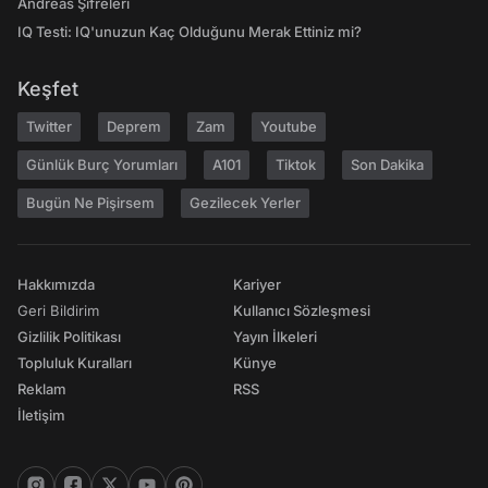
Andreas Şifreleri
IQ Testi: IQ'unuzun Kaç Olduğunu Merak Ettiniz mi?
Keşfet
Twitter
Deprem
Zam
Youtube
Günlük Burç Yorumları
A101
Tiktok
Son Dakika
Bugün Ne Pişirsem
Gezilecek Yerler
Hakkımızda
Kariyer
Geri Bildirim
Kullanıcı Sözleşmesi
Gizlilik Politikası
Yayın İlkeleri
Topluluk Kuralları
Künye
Reklam
RSS
İletişim