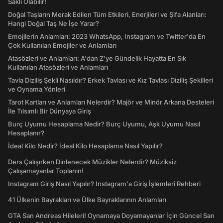
Saklı Olabilir!
Doğal Taşların Merak Edilen Tüm Etkileri, Enerjileri ve Şifa Alanları:
Hangi Doğal Taş Ne İşe Yarar?
Emojilerin Anlamları: 2023 WhatsApp, Instagram ve Twitter'da En
Çok Kullanılan Emojiler ve Anlamları
Atasözleri ve Anlamları: A'dan Z'ye Gündelik Hayatta En Sık
Kullanılan Atasözleri ve Anlamları
Tavla Diziliş Şekli Nasıldır? Erkek Tavlası ve Kız Tavlası Diziliş Şekilleri
ve Oynama Yönleri
Tarot Kartları ve Anlamları Nelerdir? Majör ve Minör Arkana Desteleri
İle Tılsımlı Bir Dünyaya Giriş
Burç Uyumu Hesaplama Nedir? Burç Uyumu, Aşk Uyumu Nasıl
Hesaplanır?
İdeal Kilo Nedir? İdeal Kilo Hesaplama Nasıl Yapılır?
Ders Çalışırken Dinlenecek Müzikler Nelerdir? Müziksiz
Çalışamayanlar Toplanın!
Instagram Giriş Nasıl Yapılır? Instagram'a Giriş İşlemleri Rehberi
41 Ülkenin Bayrakları ve Ülke Bayraklarının Anlamları
GTA San Andreas Hileleri! Oynamaya Doyamayanlar İçin Güncel San