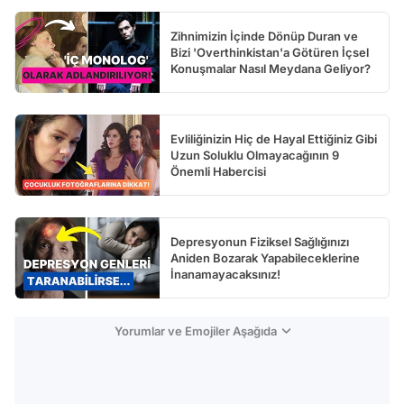
Zihnimizin İçinde Dönüp Duran ve
Bizi 'Overthinkistan'a Götüren İçsel
Konuşmalar Nasıl Meydana Geliyor?
Evliliğinizin Hiç de Hayal Ettiğiniz Gibi
Uzun Soluklu Olmayacağının 9
Önemli Habercisi
Depresyonun Fiziksel Sağlığınızı
Aniden Bozarak Yapabileceklerine
İnanamayacaksınız!
Yorumlar ve Emojiler Aşağıda