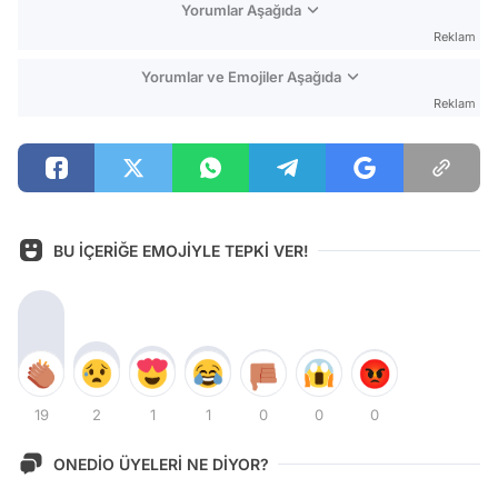
Yorumlar Aşağıda
Reklam
Yorumlar ve Emojiler Aşağıda
Reklam
BU İÇERİĞE EMOJİYLE TEPKİ VER!
19
2
1
1
0
0
0
ONEDİO ÜYELERİ NE DİYOR?