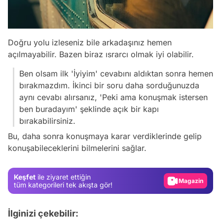
Doğru yolu izleseniz bile arkadaşınız hemen
açılmayabilir. Bazen biraz ısrarcı olmak iyi olabilir.
Ben olsam ilk 'İyiyim' cevabını aldıktan sonra hemen
bırakmazdım. İkinci bir soru daha sorduğunuzda
aynı cevabı alırsanız, 'Peki ama konuşmak istersen
ben buradayım' şeklinde açık bir kapı
Video
bırakabilirsiniz.
Test
Bu, daha sonra konuşmaya karar verdiklerinde gelip
konuşabileceklerini bilmelerini sağlar.
Gündem
Magazin
Keşfet
ile ziyaret ettiğin
Video
tüm kategorileri tek akışta gör!
Test
İlginizi çekebilir: