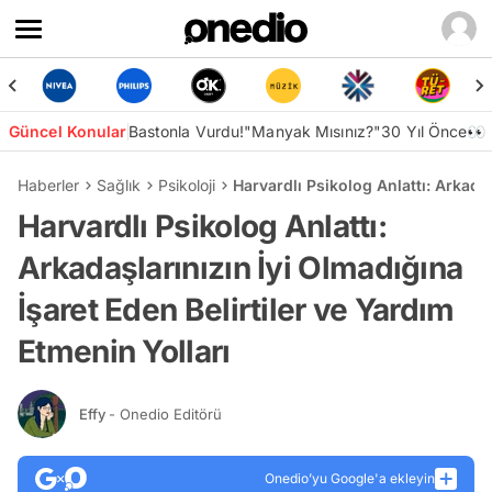
Güncel Konular
Bastonla Vurdu!
"Manyak Mısınız?"
30 Yıl Önce👀
Haberler
Sağlık
Psikoloji
Harvardlı Psikolog Anlattı: Arkadaş
Harvardlı Psikolog Anlattı:
Arkadaşlarınızın İyi Olmadığına
İşaret Eden Belirtiler ve Yardım
Etmenin Yolları
Effy
- Onedio Editörü
Onedio’yu Google'a ekleyin