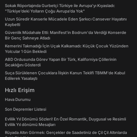
Sokak Röportajında Gurbetçi Türkiye ile Avrupa'yı Kıyasladı:
"Türkiye’deki Yolların Çoğu Avrupa’da Yok"
Uzun Süredir Kanserle Mücadele Eden Şarkıcı Cansever Hayatını
Kaybetti
Güvenlik Müdahale Etti: Manifest'in Bodrum'da Verdiği Konserde
Bir Genç Sahneye Atladı
Kemerini Takmadığı İçin Uçak Kalkamadı: Küçük Çocuk Yüzünden
Yolcular 1 Gün Bekledi
ABD Ordusunda Görev Yapan Bir Türk, Kaliforniya Çöllerinin
Sıcaklığını Gösterdi
Suça Sürüklenen Çocuklara İlişkin Kanun Teklifi TBMM'de Kabul
Edilerek Yasalaştı
Hızlı Erişim
Hava Durumu
Son Depremler Listesi
Evlilik Yıl Dönümü Sözleri! En Özel Romantik, Duygusal ve Resimli
Evlilik Yıl dönümü Mesajları
Rüyada Altın Görmek: Gerçekler de Saadetiniz de Çil Çil Altınlarda