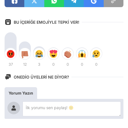
BU İÇERİĞE EMOJİYLE TEPKİ VER!
37
12
3
0
0
0
0
ONEDİO ÜYELERİ NE DİYOR?
Yorum Yazın