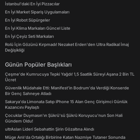
İstanbul'daki En İyi Pizzacılar
En İyi Market Sipariş Uygulamaları
En İyi Robot Süpürgeler
En İyi Klima Markaları Güncel Liste
En İyi Çeyiz Seti Markaları
Rolü İçin Gözünü Kırpmadı! Nezaket Erden'den Ultra Radikal İmaj
Değişikliği
Günün Popüler Başlıkları
Çeşme'de Kumrucuya Tepki Yağdı! 1,5 Saatlik Süreyi Aşana 2 Bin TL
Ücret
Güvenlik Müdahale Etti: Manifest'in Bodrum'da Verdiği Konserde
Bir Genç Sahneye Atladı
Sakarya'da Limonata Satıp iPhone 15 Alan Genç Girişimci Günlük
Kazancını Paylaştı
Çocuklar Duymasın'ın Şükrü'sü Şükrü Koruyucu'nun Son Hali
Gündem Oldu!
ultrAslan Lideri Sebahattin Şirin Gözaltına Alındı
Müge Anlı'da Ortalığı Birbirine Katan Nazmiye Tutaner Sonunda