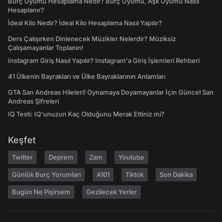
Burç Uyumu Hesaplama Nedir? Burç Uyumu, Aşk Uyumu Nasıl
Hesaplanır?
İdeal Kilo Nedir? İdeal Kilo Hesaplama Nasıl Yapılır?
Ders Çalışırken Dinlenecek Müzikler Nelerdir? Müziksiz
Çalışamayanlar Toplanın!
Instagram Giriş Nasıl Yapılır? Instagram'a Giriş İşlemleri Rehberi
41 Ülkenin Bayrakları ve Ülke Bayraklarının Anlamları
GTA San Andreas Hileleri! Oynamaya Doyamayanlar İçin Güncel San
Andreas Şifreleri
IQ Testi: IQ'unuzun Kaç Olduğunu Merak Ettiniz mi?
Keşfet
Twitter
Deprem
Zam
Youtube
Günlük Burç Yorumları
A101
Tiktok
Son Dakika
Bugün Ne Pişirsem
Gezilecek Yerler