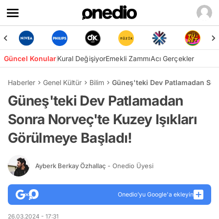
Güncel Konular
Kural Değişiyor
Emekli Zammı
Acı Gerçekler
Haberler
Genel Kültür
Bilim
Güneş'teki Dev Patlamadan Sonr
Güneş'teki Dev Patlamadan
Sonra Norveç'te Kuzey Işıkları
Görülmeye Başladı!
Ayberk Berkay Özhallaç
- Onedio Üyesi
Onedio’yu Google'a ekleyin
26.03.2024 - 17:31