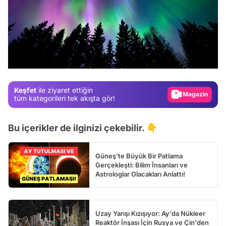
Video
Test
Gündem
Magazin
Keşfet
ile ziyaret ettiğin
Video
tüm kategorileri tek akışta gör!
Test
Bu içerikler de ilginizi çekebilir. 👇
Güneş'te Büyük Bir Patlama
Gerçekleşti: Bilim İnsanları ve
Astrologlar Olacakları Anlattı!
Uzay Yarışı Kızışıyor: Ay'da Nükleer
Reaktör İnşası İçin Rusya ve Çin'den