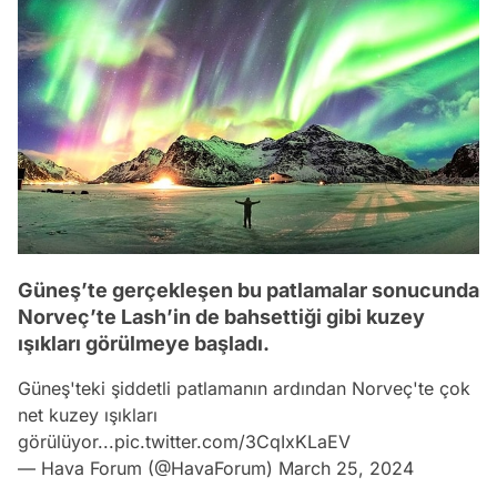
Güneş’te gerçekleşen bu patlamalar sonucunda
Norveç’te Lash’in de bahsettiği gibi kuzey
ışıkları görülmeye başladı.
Güneş'teki şiddetli patlamanın ardından Norveç'te çok
net kuzey ışıkları
görülüyor...
pic.twitter.com/3CqIxKLaEV
— Hava Forum (@HavaForum)
March 25, 2024