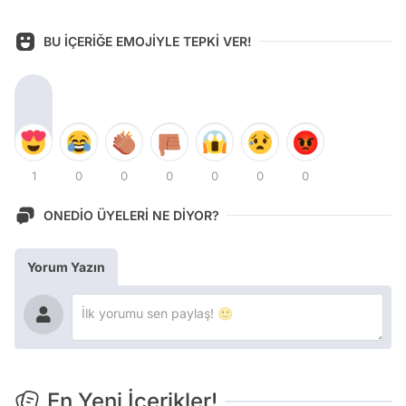
BU İÇERİĞE EMOJİYLE TEPKİ VER!
1
0
0
0
0
0
0
ONEDİO ÜYELERİ NE DİYOR?
Yorum Yazın
En Yeni İçerikler!