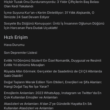
Hiçbir Tuzak Onu Durduramıyordu: 3 Yıldır Çiftçilerin Baş Belası
Olan Kedi Yakalandı
İçme Suyuna Kur'an-ı Kerim Dinletiliyor: 31 Yıllık Alışkanlık, O
İlimizde 24 Saat Devam Ediyor
Sosyete Bu Düğünü Konuşuyor: Ünlü İş İnsanının Oğlunun Düğünü
İçin Harcanan Para Dudak Uçuklattı!
Hızlı Erişim
Hava Durumu
Son Depremler Listesi
Evlilik Yıl Dönümü Sözleri! En Özel Romantik, Duygusal ve Resimli
Evlilik Yıl dönümü Mesajları
Rüyada Altın Görmek: Gerçekler de Saadetiniz de Çil Çil Altınlarda
Saklı Olabilir!
Doğal Taşların Merak Edilen Tüm Etkileri, Enerjileri ve Şifa Alanları:
Hangi Doğal Taş Ne İşe Yarar?
Emojilerin Anlamları: 2023 WhatsApp, Instagram ve Twitter'da En
Çok Kullanılan Emojiler ve Anlamları
Atasözleri ve Anlamları: A'dan Z'ye Gündelik Hayatta En Sık
Kullanılan Atasözleri ve Anlamları