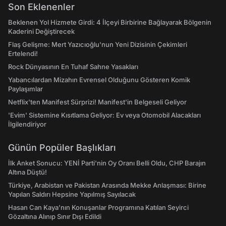
Son Eklenenler
Beklenen Yol Hizmete Girdi: 4 İlçeyi Birbirine Bağlayarak Bölgenin
Kaderini Değiştirecek
Flaş Gelişme: Mert Yazıcıoğlu'nun Yeni Dizisinin Çekimleri
Ertelendi!
Rock Dünyasının En Tuhaf Sahne Yasakları
Yabancılardan Mizahın Evrensel Olduğunu Gösteren Komik
Paylaşımlar
Netflix'ten Manifest Sürprizi! Manifest'in Belgeseli Geliyor
'Evim' Sistemine Kısıtlama Geliyor: Ev veya Otomobil Alacakları
İlgilendiriyor
Günün Popüler Başlıkları
İlk Anket Sonucu: YENİ Parti'nin Oy Oranı Belli Oldu, CHP Barajın
Altına Düştü!
Türkiye, Arabistan ve Pakistan Arasında Mekke Anlaşması: Birine
Yapılan Saldırı Hepsine Yapılmış Sayılacak
Hasan Can Kaya’nın Konuşanlar Programına Katılan Seyirci
Gözaltına Alınıp Sınır Dışı Edildi