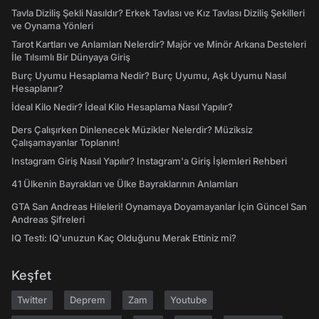
Tavla Diziliş Şekli Nasıldır? Erkek Tavlası ve Kız Tavlası Diziliş Şekilleri
ve Oynama Yönleri
Tarot Kartları ve Anlamları Nelerdir? Majör ve Minör Arkana Desteleri
İle Tılsımlı Bir Dünyaya Giriş
Burç Uyumu Hesaplama Nedir? Burç Uyumu, Aşk Uyumu Nasıl
Hesaplanır?
İdeal Kilo Nedir? İdeal Kilo Hesaplama Nasıl Yapılır?
Ders Çalışırken Dinlenecek Müzikler Nelerdir? Müziksiz
Çalışamayanlar Toplanın!
Instagram Giriş Nasıl Yapılır? Instagram'a Giriş İşlemleri Rehberi
41 Ülkenin Bayrakları ve Ülke Bayraklarının Anlamları
GTA San Andreas Hileleri! Oynamaya Doyamayanlar İçin Güncel San
Andreas Şifreleri
IQ Testi: IQ'unuzun Kaç Olduğunu Merak Ettiniz mi?
Keşfet
Twitter
Deprem
Zam
Youtube