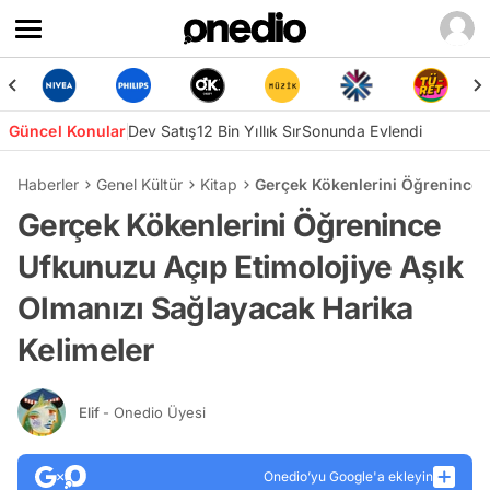
Güncel Konular
Dev Satış
12 Bin Yıllık Sır
Sonunda Evlendi
Haberler
Genel Kültür
Kitap
Gerçek Kökenlerini Öğrenince 
Gerçek Kökenlerini Öğrenince
Ufkunuzu Açıp Etimolojiye Aşık
Olmanızı Sağlayacak Harika
Kelimeler
Elif
- Onedio Üyesi
Onedio’yu Google'a ekleyin