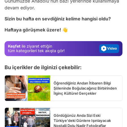
Günümüzde Anadolu'nun bazı yerlerinde kullanılmaya
devam ediyor.
Video
Sizin bu hafta en sevdiğiniz kelime hangisi oldu?
Test
Haftaya görüşmek üzere! 👋
Gündem
Magazin
Keşfet
ile ziyaret ettiğin
Video
tüm kategorileri tek akışta gör!
Test
Bu içerikler de ilginizi çekebilir:
Öğrendiğiniz Andan İtibaren Bilgi
Şöleninde Boğulacağınız Birbirinden
İlginç Kültürel Gerçekler
Gördüğünüz Anda Sizi Eski
Türkiye'deki Günlere Işınlayacak
Nostalji Dolu Nadir Fotoğraflar