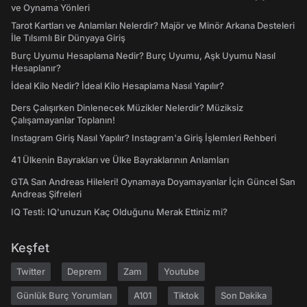
ve Oynama Yönleri
Tarot Kartları ve Anlamları Nelerdir? Majör ve Minör Arkana Desteleri
İle Tılsımlı Bir Dünyaya Giriş
Burç Uyumu Hesaplama Nedir? Burç Uyumu, Aşk Uyumu Nasıl
Hesaplanır?
İdeal Kilo Nedir? İdeal Kilo Hesaplama Nasıl Yapılır?
Ders Çalışırken Dinlenecek Müzikler Nelerdir? Müziksiz
Çalışamayanlar Toplanın!
Instagram Giriş Nasıl Yapılır? Instagram'a Giriş İşlemleri Rehberi
41 Ülkenin Bayrakları ve Ülke Bayraklarının Anlamları
GTA San Andreas Hileleri! Oynamaya Doyamayanlar İçin Güncel San
Andreas Şifreleri
IQ Testi: IQ'unuzun Kaç Olduğunu Merak Ettiniz mi?
Keşfet
Twitter
Deprem
Zam
Youtube
Günlük Burç Yorumları
A101
Tiktok
Son Dakika