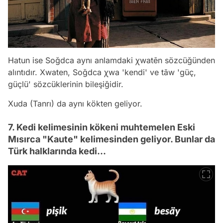
Hatun ise Soğdca aynı anlamdaki χwatēn sözcüğünden
alıntıdır. Xwaten, Soğdca χwa 'kendi' ve tāw 'güç,
güçlü' sözcüklerinin bileşiğidir.
Xuda (Tanrı) da aynı kökten geliyor.
7. Kedi kelimesinin kökeni muhtemelen Eski
Mısırca "Kaute" kelimesinden geliyor. Bunlar da
Türk halklarında kedi...