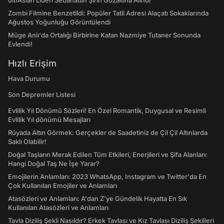
ultrAslan Lideri Sebahattin Şirin Gözaltına Alındı
Zombi Filmine Benzetildi: Popüler Tatil Adresi Alaçatı Sokaklarında
Ağustos Yoğunluğu Görüntülendi
Müge Anlı'da Ortalığı Birbirine Katan Nazmiye Tutaner Sonunda
Evlendi!
Hızlı Erişim
Hava Durumu
Son Depremler Listesi
Evlilik Yıl Dönümü Sözleri! En Özel Romantik, Duygusal ve Resimli
Evlilik Yıl dönümü Mesajları
Rüyada Altın Görmek: Gerçekler de Saadetiniz de Çil Çil Altınlarda
Saklı Olabilir!
Doğal Taşların Merak Edilen Tüm Etkileri, Enerjileri ve Şifa Alanları:
Hangi Doğal Taş Ne İşe Yarar?
Emojilerin Anlamları: 2023 WhatsApp, Instagram ve Twitter'da En
Çok Kullanılan Emojiler ve Anlamları
Atasözleri ve Anlamları: A'dan Z'ye Gündelik Hayatta En Sık
Kullanılan Atasözleri ve Anlamları
Tavla Diziliş Şekli Nasıldır? Erkek Tavlası ve Kız Tavlası Diziliş Şekilleri