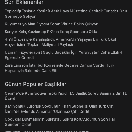
Son Eklenenler
Topladığı Taşlarla Köyünü Açık Hava Müzesine Çevirdi: Turistler Onu
Görmeye Geliyor
Kuyumcuya Altın Fiyatını Soran Vitrine Bakıp Çıkıyor
Sarıyer Kola, Gaziantep FK’nın Konç Sponsoru Oldu
4 Yıl Öncesiyle Karşılaştırdı: Amerika'da Yaşayan Bir Türk Okul
Alışverişinin Toplam Maliyetini Paylaştı
Uzman Fizyoterapist Güçlü Bacaklar İçin Yürüyüşten Daha Etkili 4
Egzersiz Önerdi
Zara Larsson İstanbul Konseriyle Geceye Damga Vurdu: Türk
Hayranıyla Sahnede Dans Etti
Günün Popüler Başlıkları
Çeşme'de Kumrucuya Tepki Yağdı! 1,5 Saatlik Süreyi Aşana 2 Bin TL
Ücret
8 Milyonluk Euro'luk Soygunun Firari Şüphelisi Olan Türk Çift,
İzmir'de Evlendi: Almanlar 'Utanmaz Çift' Dedi!
Çocuklar Duymasın'ın Şükrü'sü Şükrü Koruyucu'nun Son Hali
Gündem Oldu!