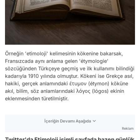
Örneğin 'etimoloji' kelimesinin kökenine bakarsak,
Fransızcada aynı anlama gelen 'étymologie'
sözcüğünden Türkçeye geçmiş ve ilk kullanımı bilindiği
kadarıyla 1910 yılında olmuştur. Kökeni ise Grekçe asıl,
hakiki, gerçek anlamındaki έτυμον (étymon) köküne
akıl, bilim, söz anlamlarındaki λόγος (lógos) ekinin
eklenmesinden türetilmiştir.
İçeriğin Devamı Aşağıda
Reklam
Twitter'da Etimoloji isimli sayfada bazen günlük