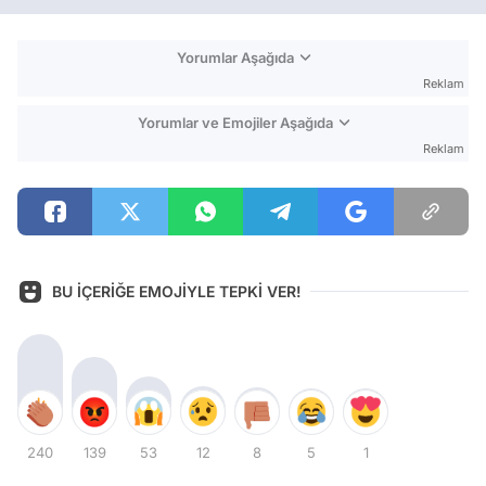
Yorumlar Aşağıda
Reklam
Yorumlar ve Emojiler Aşağıda
Reklam
BU İÇERİĞE EMOJİYLE TEPKİ VER!
240
139
53
12
8
5
1