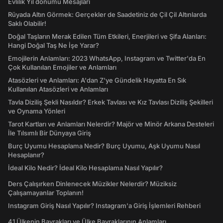
Evlilik Yıl dönümü Mesajları
Rüyada Altın Görmek: Gerçekler de Saadetiniz de Çil Çil Altınlarda
Saklı Olabilir!
Doğal Taşların Merak Edilen Tüm Etkileri, Enerjileri ve Şifa Alanları:
Hangi Doğal Taş Ne İşe Yarar?
Emojilerin Anlamları: 2023 WhatsApp, Instagram ve Twitter'da En
Çok Kullanılan Emojiler ve Anlamları
Atasözleri ve Anlamları: A'dan Z'ye Gündelik Hayatta En Sık
Kullanılan Atasözleri ve Anlamları
Tavla Diziliş Şekli Nasıldır? Erkek Tavlası ve Kız Tavlası Diziliş Şekilleri
ve Oynama Yönleri
Tarot Kartları ve Anlamları Nelerdir? Majör ve Minör Arkana Desteleri
İle Tılsımlı Bir Dünyaya Giriş
Burç Uyumu Hesaplama Nedir? Burç Uyumu, Aşk Uyumu Nasıl
Hesaplanır?
İdeal Kilo Nedir? İdeal Kilo Hesaplama Nasıl Yapılır?
Ders Çalışırken Dinlenecek Müzikler Nelerdir? Müziksiz
Çalışamayanlar Toplanın!
Instagram Giriş Nasıl Yapılır? Instagram'a Giriş İşlemleri Rehberi
41 Ülkenin Bayrakları ve Ülke Bayraklarının Anlamları