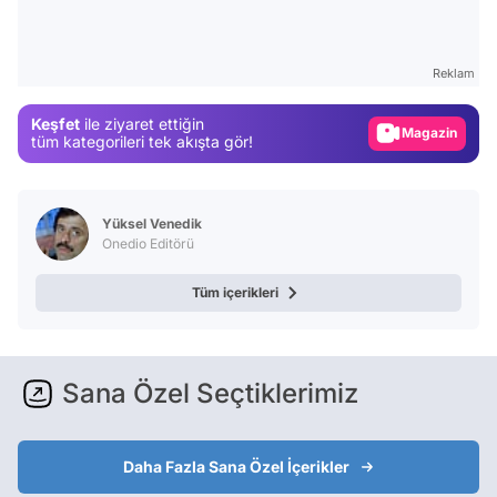
Video
Test
Reklam
Gündem
Keşfet
ile ziyaret ettiğin
Magazin
tüm kategorileri tek akışta gör!
Video
Test
Yüksel Venedik
Onedio Editörü
Tüm içerikleri
Sana Özel Seçtiklerimiz
Daha Fazla Sana Özel İçerikler