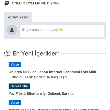
ONEDİO ÜYELERİ NE DİYOR?
Yorum Yazın
En Yeni İçerikler!
Video
Onlarca Dil Bilen Japon İnternet Fenomeni Eski Milli
Futbolcu Tarık Hodzic'le Karşılaştı
Genel Kültür
Yaz Flörtü Bitenlere İyi Gelecek Şarkılar
Video
Yunanlar Neşet Ertaş'tan Sonra Şimdi de Seda Sayan'ı