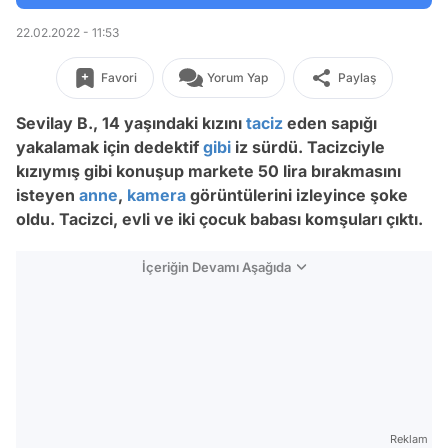
22.02.2022 - 11:53
Favori
Yorum Yap
Paylaş
Sevilay B., 14 yaşındaki kızını
taciz
eden sapığı
yakalamak için dedektif
gibi
iz sürdü. Tacizciyle
kızıymış gibi konuşup markete 50 lira bırakmasını
isteyen
anne
,
kamera
görüntülerini izleyince şoke
oldu. Tacizci, evli ve iki çocuk babası komşuları çıktı.
İçeriğin Devamı Aşağıda
Reklam