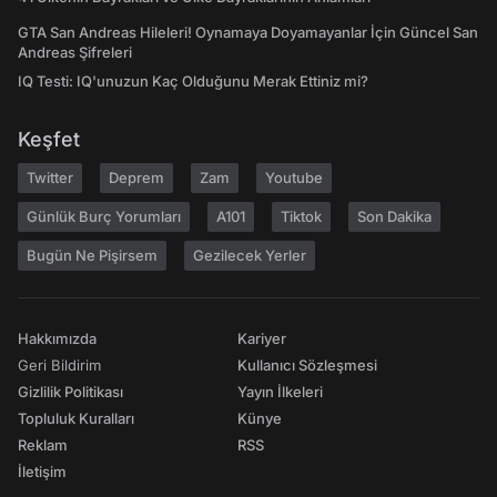
GTA San Andreas Hileleri! Oynamaya Doyamayanlar İçin Güncel San
Andreas Şifreleri
IQ Testi: IQ'unuzun Kaç Olduğunu Merak Ettiniz mi?
Keşfet
Twitter
Deprem
Zam
Youtube
Günlük Burç Yorumları
A101
Tiktok
Son Dakika
Bugün Ne Pişirsem
Gezilecek Yerler
Hakkımızda
Kariyer
Geri Bildirim
Kullanıcı Sözleşmesi
Gizlilik Politikası
Yayın İlkeleri
Topluluk Kuralları
Künye
Reklam
RSS
İletişim