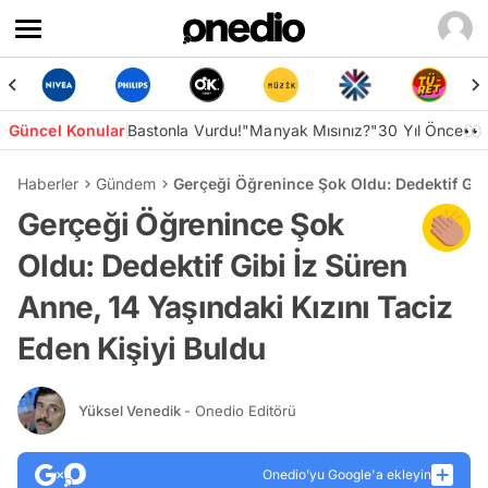
Güncel Konular
Bastonla Vurdu!
"Manyak Mısınız?"
30 Yıl Önce👀
Haberler
Gündem
Gerçeği Öğrenince Şok Oldu: Dedektif Gibi
Gerçeği Öğrenince Şok
Oldu: Dedektif Gibi İz Süren
Anne, 14 Yaşındaki Kızını Taciz
Eden Kişiyi Buldu
Yüksel Venedik
- Onedio Editörü
Onedio’yu Google'a ekleyin