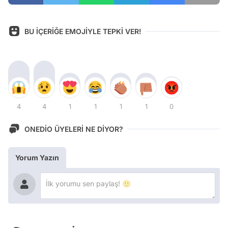
BU İÇERİĞE EMOJİYLE TEPKİ VER!
4
4
1
1
1
1
0
ONEDİO ÜYELERİ NE DİYOR?
Yorum Yazın