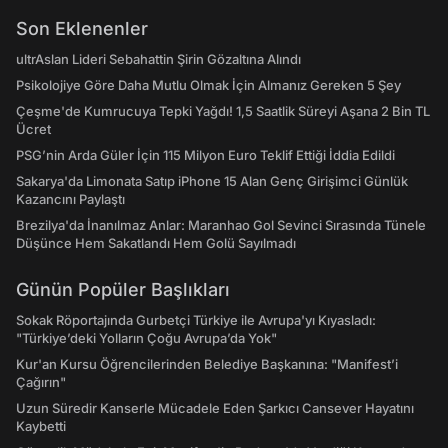
Son Eklenenler
ultrAslan Lideri Sebahattin Şirin Gözaltına Alındı
Psikolojiye Göre Daha Mutlu Olmak İçin Almanız Gereken 5 Şey
Çeşme'de Kumrucuya Tepki Yağdı! 1,5 Saatlik Süreyi Aşana 2 Bin TL
Ücret
PSG’nin Arda Güler İçin 115 Milyon Euro Teklif Ettiği İddia Edildi
Sakarya'da Limonata Satıp iPhone 15 Alan Genç Girişimci Günlük
Kazancını Paylaştı
Brezilya'da İnanılmaz Anlar: Maranhao Gol Sevinci Sırasında Tünele
Düşünce Hem Sakatlandı Hem Golü Sayılmadı
Günün Popüler Başlıkları
Sokak Röportajında Gurbetçi Türkiye ile Avrupa'yı Kıyasladı:
"Türkiye’deki Yolların Çoğu Avrupa’da Yok"
Kur'an Kursu Öğrencilerinden Belediye Başkanına: "Manifest’i
Çağırın"
Uzun Süredir Kanserle Mücadele Eden Şarkıcı Cansever Hayatını
Kaybetti