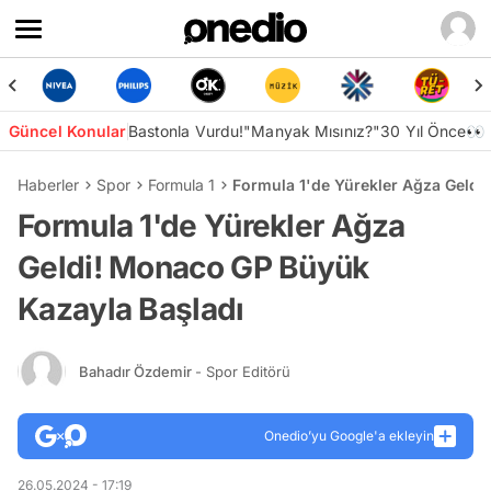
Güncel Konular
Bastonla Vurdu!
"Manyak Mısınız?"
30 Yıl Önce👀
Haberler
Spor
Formula 1
Formula 1'de Yürekler Ağza Geldi
Formula 1'de Yürekler Ağza
Geldi! Monaco GP Büyük
Kazayla Başladı
Bahadır Özdemir
- Spor Editörü
Onedio’yu Google'a ekleyin
26.05.2024 - 17:19