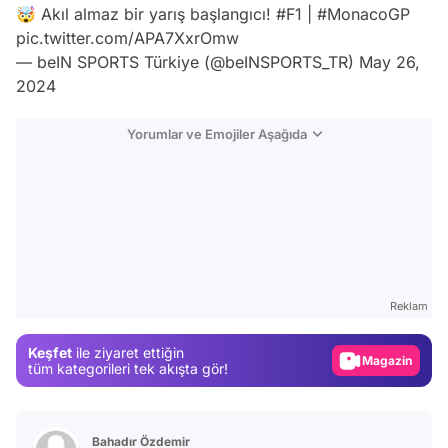
🤯 Akıl almaz bir yarış başlangıcı!
#F1
|
#MonacoGP
pic.twitter.com/APA7XxrOmw
— beIN SPORTS Türkiye (@beINSPORTS_TR)
May 26,
2024
Yorumlar ve Emojiler Aşağıda
Video
Test
Reklam
Gündem
Keşfet
ile ziyaret ettiğin
Magazin
tüm kategorileri tek akışta gör!
Video
Test
Bahadır Özdemir