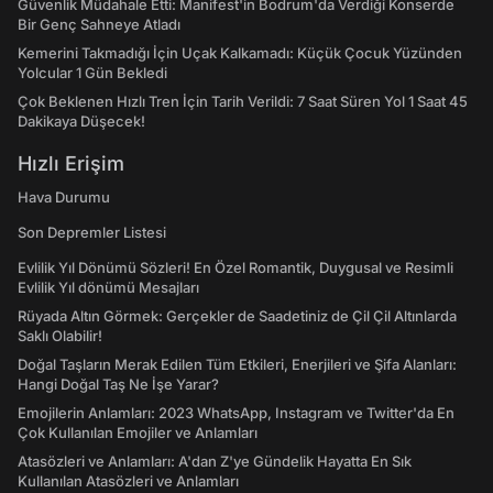
Güvenlik Müdahale Etti: Manifest'in Bodrum'da Verdiği Konserde
Bir Genç Sahneye Atladı
Kemerini Takmadığı İçin Uçak Kalkamadı: Küçük Çocuk Yüzünden
Yolcular 1 Gün Bekledi
Çok Beklenen Hızlı Tren İçin Tarih Verildi: 7 Saat Süren Yol 1 Saat 45
Dakikaya Düşecek!
Hızlı Erişim
Hava Durumu
Son Depremler Listesi
Evlilik Yıl Dönümü Sözleri! En Özel Romantik, Duygusal ve Resimli
Evlilik Yıl dönümü Mesajları
Rüyada Altın Görmek: Gerçekler de Saadetiniz de Çil Çil Altınlarda
Saklı Olabilir!
Doğal Taşların Merak Edilen Tüm Etkileri, Enerjileri ve Şifa Alanları:
Hangi Doğal Taş Ne İşe Yarar?
Emojilerin Anlamları: 2023 WhatsApp, Instagram ve Twitter'da En
Çok Kullanılan Emojiler ve Anlamları
Atasözleri ve Anlamları: A'dan Z'ye Gündelik Hayatta En Sık
Kullanılan Atasözleri ve Anlamları