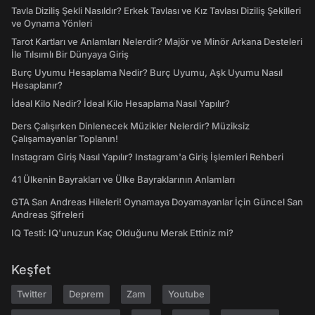
Tavla Diziliş Şekli Nasıldır? Erkek Tavlası ve Kız Tavlası Diziliş Şekilleri
ve Oynama Yönleri
Tarot Kartları ve Anlamları Nelerdir? Majör ve Minör Arkana Desteleri
İle Tılsımlı Bir Dünyaya Giriş
Burç Uyumu Hesaplama Nedir? Burç Uyumu, Aşk Uyumu Nasıl
Hesaplanır?
İdeal Kilo Nedir? İdeal Kilo Hesaplama Nasıl Yapılır?
Ders Çalışırken Dinlenecek Müzikler Nelerdir? Müziksiz
Çalışamayanlar Toplanın!
Instagram Giriş Nasıl Yapılır? Instagram'a Giriş İşlemleri Rehberi
41 Ülkenin Bayrakları ve Ülke Bayraklarının Anlamları
GTA San Andreas Hileleri! Oynamaya Doyamayanlar İçin Güncel San
Andreas Şifreleri
IQ Testi: IQ'unuzun Kaç Olduğunu Merak Ettiniz mi?
Keşfet
Twitter
Deprem
Zam
Youtube