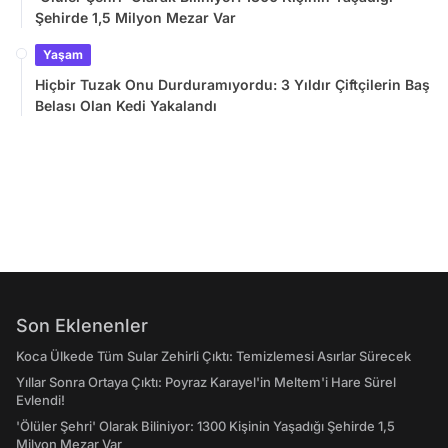
Şehirde 1,5 Milyon Mezar Var
Yaşam
Hiçbir Tuzak Onu Durduramıyordu: 3 Yıldır Çiftçilerin Baş
Belası Olan Kedi Yakalandı
Son Eklenenler
Koca Ülkede Tüm Sular Zehirli Çıktı: Temizlemesi Asırlar Sürecek
Yıllar Sonra Ortaya Çıktı: Poyraz Karayel'in Meltem'i Hare Sürel
Evlendi!
'Ölüler Şehri' Olarak Biliniyor: 1300 Kişinin Yaşadığı Şehirde 1,5
Milyon Mezar Var