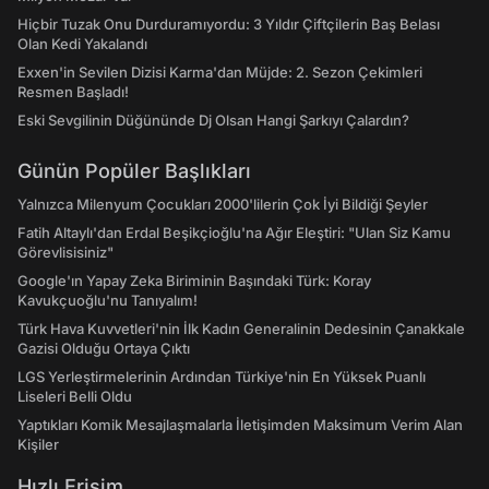
Hiçbir Tuzak Onu Durduramıyordu: 3 Yıldır Çiftçilerin Baş Belası
Olan Kedi Yakalandı
Exxen'in Sevilen Dizisi Karma'dan Müjde: 2. Sezon Çekimleri
Resmen Başladı!
Eski Sevgilinin Düğününde Dj Olsan Hangi Şarkıyı Çalardın?
Günün Popüler Başlıkları
Yalnızca Milenyum Çocukları 2000'lilerin Çok İyi Bildiği Şeyler
Fatih Altaylı'dan Erdal Beşikçioğlu'na Ağır Eleştiri: "Ulan Siz Kamu
Görevlisisiniz"
Google'ın Yapay Zeka Biriminin Başındaki Türk: Koray
Kavukçuoğlu'nu Tanıyalım!
Türk Hava Kuvvetleri'nin İlk Kadın Generalinin Dedesinin Çanakkale
Gazisi Olduğu Ortaya Çıktı
LGS Yerleştirmelerinin Ardından Türkiye'nin En Yüksek Puanlı
Liseleri Belli Oldu
Yaptıkları Komik Mesajlaşmalarla İletişimden Maksimum Verim Alan
Kişiler
Hızlı Erişim