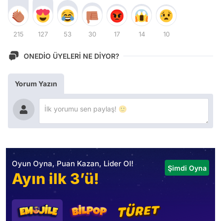
215
127
53
30
17
14
10
ONEDİO ÜYELERİ NE DİYOR?
Yorum Yazın
Oyun Oyna, Puan Kazan, Lider Ol!
Şimdi Oyna
Ayın ilk 3’ü!