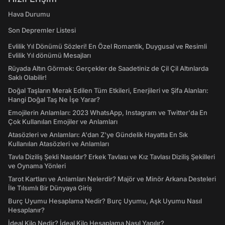
Hava Durumu
Son Depremler Listesi
Evlilik Yıl Dönümü Sözleri! En Özel Romantik, Duygusal ve Resimli
Evlilik Yıl dönümü Mesajları
Rüyada Altın Görmek: Gerçekler de Saadetiniz de Çil Çil Altınlarda
Saklı Olabilir!
Doğal Taşların Merak Edilen Tüm Etkileri, Enerjileri ve Şifa Alanları:
Hangi Doğal Taş Ne İşe Yarar?
Emojilerin Anlamları: 2023 WhatsApp, Instagram ve Twitter'da En
Çok Kullanılan Emojiler ve Anlamları
Atasözleri ve Anlamları: A'dan Z'ye Gündelik Hayatta En Sık
Kullanılan Atasözleri ve Anlamları
Tavla Diziliş Şekli Nasıldır? Erkek Tavlası ve Kız Tavlası Diziliş Şekilleri
ve Oynama Yönleri
Tarot Kartları ve Anlamları Nelerdir? Majör ve Minör Arkana Desteleri
İle Tılsımlı Bir Dünyaya Giriş
Burç Uyumu Hesaplama Nedir? Burç Uyumu, Aşk Uyumu Nasıl
Hesaplanır?
İdeal Kilo Nedir? İdeal Kilo Hesaplama Nasıl Yapılır?