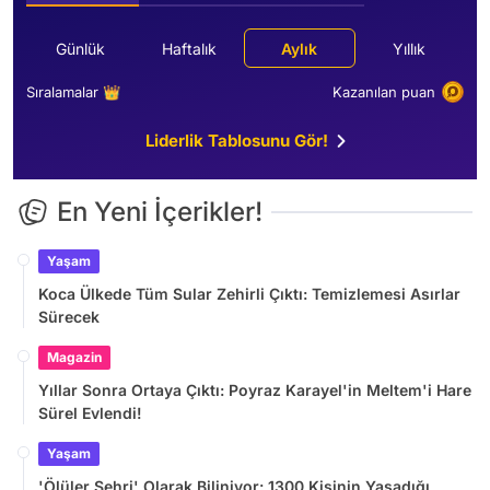
Günlük
Haftalık
Aylık
Yıllık
Sıralamalar 👑
Kazanılan puan
Liderlik Tablosunu Gör!
En Yeni İçerikler!
Yaşam
Koca Ülkede Tüm Sular Zehirli Çıktı: Temizlemesi Asırlar
Sürecek
Magazin
Yıllar Sonra Ortaya Çıktı: Poyraz Karayel'in Meltem'i Hare
Sürel Evlendi!
Yaşam
'Ölüler Şehri' Olarak Biliniyor: 1300 Kişinin Yaşadığı