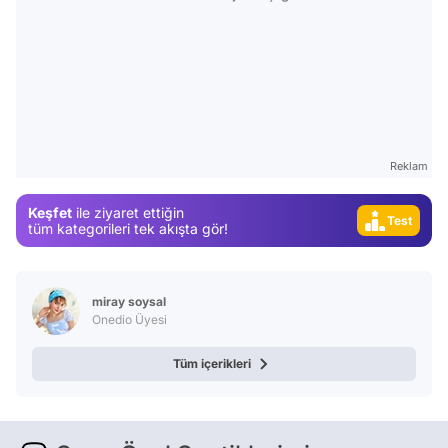
Video
Test
Gündem
Magazin
Reklam
Video
Keşfet
ile ziyaret ettiğin
Test
tüm kategorileri tek akışta gör!
miray soysal
Onedio Üyesi
Tüm içerikleri