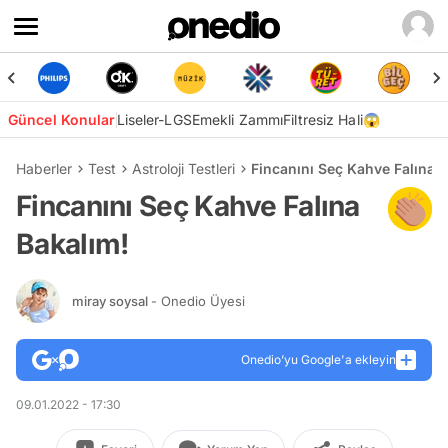
Güncel Konular
Liseler-LGS
Emekli Zammı
Filtresiz Hali😱
Haberler
Test
Astroloji Testleri
Fincanını Seç Kahve Falına 
Fincanını Seç Kahve Falına
Bakalım!
miray soysal
- Onedio Üyesi
Onedio’yu Google'a ekleyin
09.01.2022 - 17:30