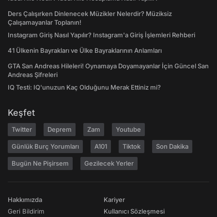
Ders Çalışırken Dinlenecek Müzikler Nelerdir? Müziksiz
Çalışamayanlar Toplanın!
Instagram Giriş Nasıl Yapılır? Instagram'a Giriş İşlemleri Rehberi
41 Ülkenin Bayrakları ve Ülke Bayraklarının Anlamları
GTA San Andreas Hileleri! Oynamaya Doyamayanlar İçin Güncel San
Andreas Şifreleri
IQ Testi: IQ'unuzun Kaç Olduğunu Merak Ettiniz mi?
Keşfet
Twitter
Deprem
Zam
Youtube
Günlük Burç Yorumları
A101
Tiktok
Son Dakika
Bugün Ne Pişirsem
Gezilecek Yerler
Hakkımızda
Kariyer
Geri Bildirim
Kullanıcı Sözleşmesi