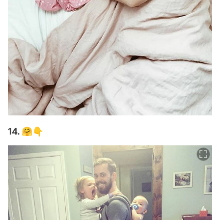
14. 🤗👇