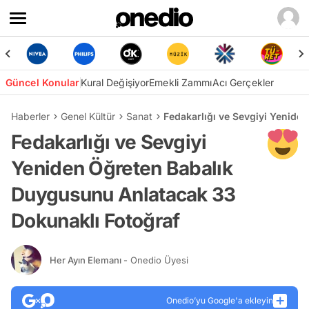
Güncel Konular
Kural Değişiyor
Emekli Zammı
Acı Gerçekler
Haberler
Genel Kültür
Sanat
Fedakarlığı ve Sevgiyi Yenide
Fedakarlığı ve Sevgiyi
Yeniden Öğreten Babalık
Duygusunu Anlatacak 33
Dokunaklı Fotoğraf
Her Ayın Elemanı
- Onedio Üyesi
Onedio’yu Google'a ekleyin