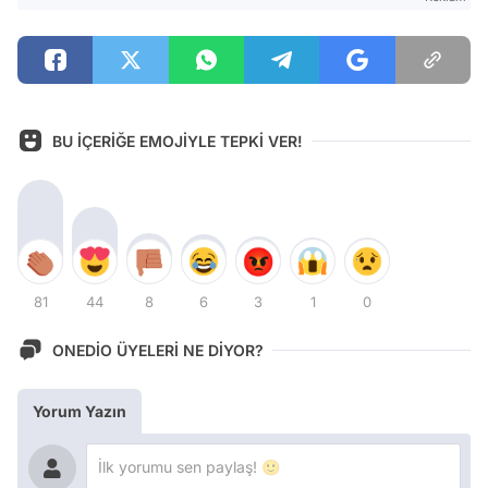
BU İÇERİĞE EMOJİYLE TEPKİ VER!
81
44
8
6
3
1
0
ONEDİO ÜYELERİ NE DİYOR?
Yorum Yazın