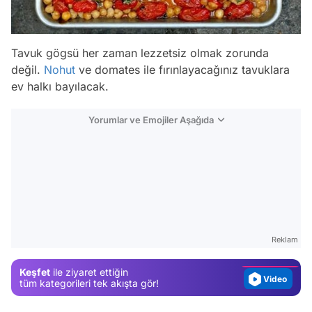
Tavuk gögsü her zaman lezzetsiz olmak zorunda
değil.
Nohut
ve domates ile fırınlayacağınız tavuklara
ev halkı bayılacak.
Yorumlar ve Emojiler Aşağıda
Video
Test
Gündem
Reklam
Magazin
Keşfet
ile ziyaret ettiğin
Video
tüm kategorileri tek akışta gör!
Test