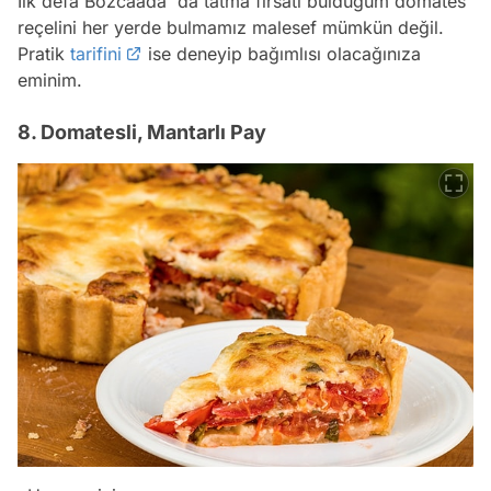
İlk defa Bozcaada' da tatma fırsatı bulduğum domates
reçelini her yerde bulmamız malesef mümkün değil.
Pratik
tarifini
ise deneyip bağımlısı olacağınıza
eminim.
8. Domatesli, Mantarlı Pay