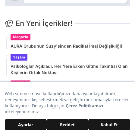
En Yeni İçerikler!
Magazin
AURA Grubunun Suzy'sinden Radikal İmaj Değişikliği!
Yaşam
Psikologlar Açıkladı: Her Yere Erken Gitme Takıntısı Olan
Kişilerin Ortak Noktası
Magazin
As Bayrakları: İki Türk İsim, Grammy Ödülleri'nde Oy
Kullanacak Jüriye Seçildi!
Yaşam
Çölün Ortasına Kurdukları Güneş Tarlası Çölün Kaderini
Değiştirdi: Çiftçiler İçin Umut Oldu