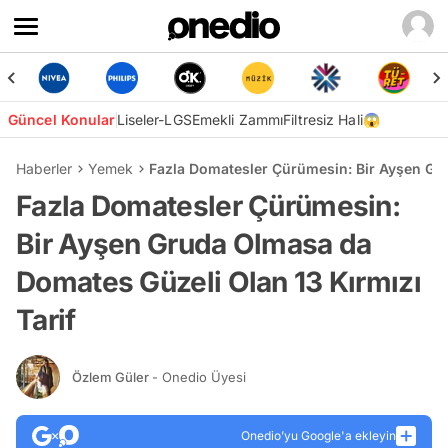
Güncel Konular
Liseler-LGS
Emekli Zammı
Filtresiz Hali😱
Haberler
Yemek
Fazla Domatesler Çürümesin: Bir Ayşen Gru
Fazla Domatesler Çürümesin:
Bir Ayşen Gruda Olmasa da
Domates Güzeli Olan 13 Kırmızı
Tarif
Özlem Güler
- Onedio Üyesi
Onedio’yu Google'a ekleyin