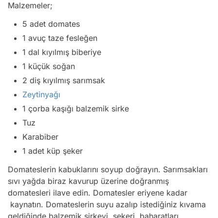
Malzemeler;
5 adet domates
1 avuç taze fesleğen
1 dal kıyılmış biberiye
1 küçük soğan
2 diş kıyılmış sarımsak
Zeytinyağı
1 çorba kaşığı balzemik sirke
Tuz
Karabiber
1 adet küp şeker
Domateslerin kabuklarını soyup doğrayın. Sarımsakları
sıvı yağda biraz kavurup üzerine doğranmış
domatesleri ilave edin. Domatesler eriyene kadar
kaynatın. Domateslerin suyu azalıp istediğiniz kıvama
geldiğinde balzemik sirkeyi, şekeri, baharatları,