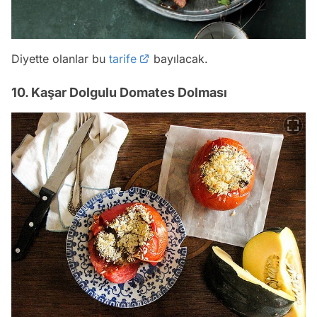
Diyette olanlar bu
tarife
bayılacak.
10. Kaşar Dolgulu Domates Dolması