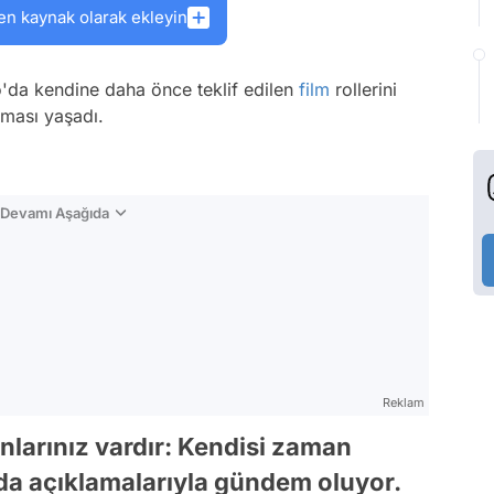
en kaynak olarak ekleyin
o'da kendine daha önce teklif edilen
film
rollerini
ulması yaşadı.
n Devamı Aşağıda
Reklam
anlarınız vardır: Kendisi zaman
 da açıklamalarıyla gündem oluyor.