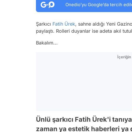
Onedio’yu Google’da tercih edil
Şarkıcı
Fatih Ürek
, sahne aldığı Yeni Gazin
paylaştı. Rolleri duyanlar ise adeta akıl tut
Bakalım...
İçeriği
Ünlü şarkıcı Fatih Ürek'i tanıy
zaman ya estetik haberleri ya