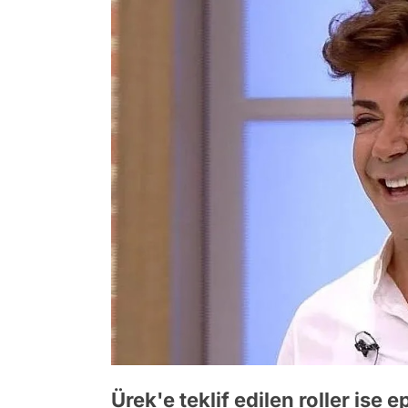
Ürek'e teklif edilen roller ise