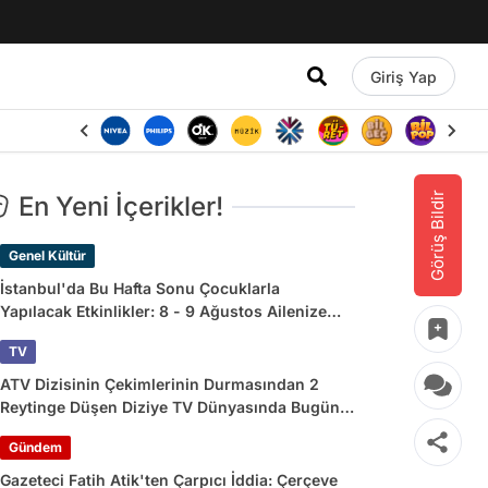
Giriş Yap
Görüş Bildir
En Yeni İçerikler!
Genel Kültür
İstanbul'da Bu Hafta Sonu Çocuklarla
Yapılacak Etkinlikler: 8 - 9 Ağustos Ailenize
Çok İyi Gelecek!
TV
ATV Dizisinin Çekimlerinin Durmasından 2
Reytinge Düşen Diziye TV Dünyasında Bugün
Yaşananlar
Gündem
Gazeteci Fatih Atik'ten Çarpıcı İddia: Çerçeve