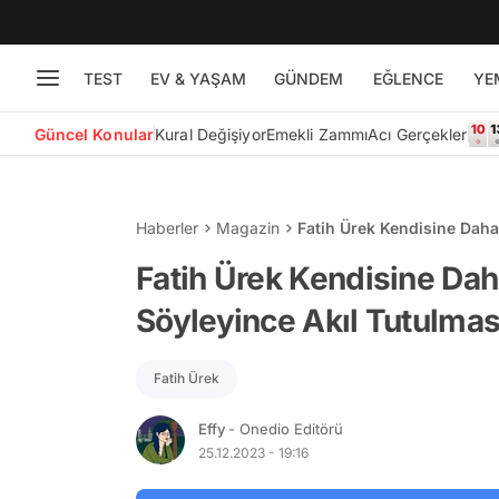
TEST
EV & YAŞAM
GÜNDEM
EĞLENCE
YE
Güncel Konular
Kural Değişiyor
Emekli Zammı
Acı Gerçekler
Haberler
Magazin
Fatih Ürek Kendisine Daha 
Yaşattı
Fatih Ürek Kendisine Daha
Söyleyince Akıl Tutulması
Fatih Ürek
Effy
- Onedio Editörü
25.12.2023 - 19:16