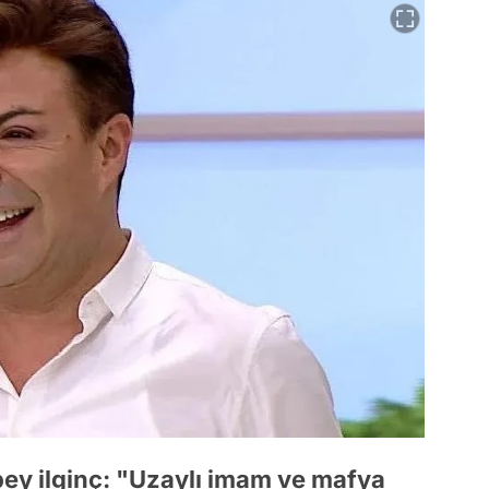
 epey ilginç: "Uzaylı imam ve mafya