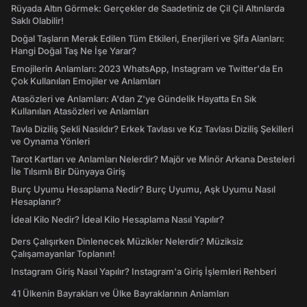
Rüyada Altın Görmek: Gerçekler de Saadetiniz de Çil Çil Altınlarda
Saklı Olabilir!
Doğal Taşların Merak Edilen Tüm Etkileri, Enerjileri ve Şifa Alanları:
Hangi Doğal Taş Ne İşe Yarar?
Emojilerin Anlamları: 2023 WhatsApp, Instagram ve Twitter'da En
Çok Kullanılan Emojiler ve Anlamları
Atasözleri ve Anlamları: A'dan Z'ye Gündelik Hayatta En Sık
Kullanılan Atasözleri ve Anlamları
Tavla Diziliş Şekli Nasıldır? Erkek Tavlası ve Kız Tavlası Diziliş Şekilleri
ve Oynama Yönleri
Tarot Kartları ve Anlamları Nelerdir? Majör ve Minör Arkana Desteleri
İle Tılsımlı Bir Dünyaya Giriş
Burç Uyumu Hesaplama Nedir? Burç Uyumu, Aşk Uyumu Nasıl
Hesaplanır?
İdeal Kilo Nedir? İdeal Kilo Hesaplama Nasıl Yapılır?
Ders Çalışırken Dinlenecek Müzikler Nelerdir? Müziksiz
Çalışamayanlar Toplanın!
Instagram Giriş Nasıl Yapılır? Instagram'a Giriş İşlemleri Rehberi
41 Ülkenin Bayrakları ve Ülke Bayraklarının Anlamları