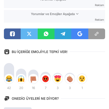
Reklam
Yorumlar ve Emojiler Aşağıda
Reklam
BU İÇERİĞE EMOJİYLE TEPKİ VER!
42
20
16
7
3
3
1
ONEDİO ÜYELERİ NE DİYOR?