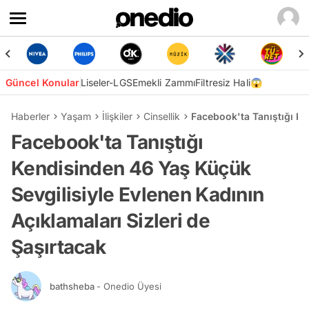
Güncel Konular
Liseler-LGS
Emekli Zammı
Filtresiz Hali😱
Haberler
Yaşam
İlişkiler
Cinsellik
Facebook'ta Tanıştığı Ke
Facebook'ta Tanıştığı
Kendisinden 46 Yaş Küçük
Sevgilisiyle Evlenen Kadının
Açıklamaları Sizleri de
Şaşırtacak
bathsheba
- Onedio Üyesi