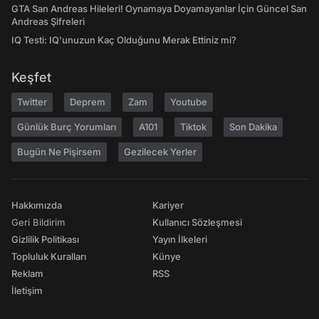
GTA San Andreas Hileleri! Oynamaya Doyamayanlar İçin Güncel San
Andreas Şifreleri
IQ Testi: IQ'unuzun Kaç Olduğunu Merak Ettiniz mi?
Keşfet
Twitter
Deprem
Zam
Youtube
Günlük Burç Yorumları
A101
Tiktok
Son Dakika
Bugün Ne Pişirsem
Gezilecek Yerler
Hakkımızda
Kariyer
Geri Bildirim
Kullanıcı Sözleşmesi
Gizlilik Politikası
Yayın İlkeleri
Topluluk Kuralları
Künye
Reklam
RSS
İletişim