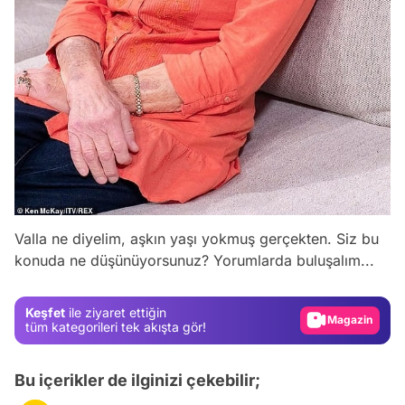
Video
Valla ne diyelim, aşkın yaşı yokmuş gerçekten. Siz bu
konuda ne düşünüyorsunuz? Yorumlarda buluşalım...
Test
Gündem
Keşfet
ile ziyaret ettiğin
Magazin
tüm kategorileri tek akışta gör!
Video
Bu içerikler de ilginizi çekebilir;
Test