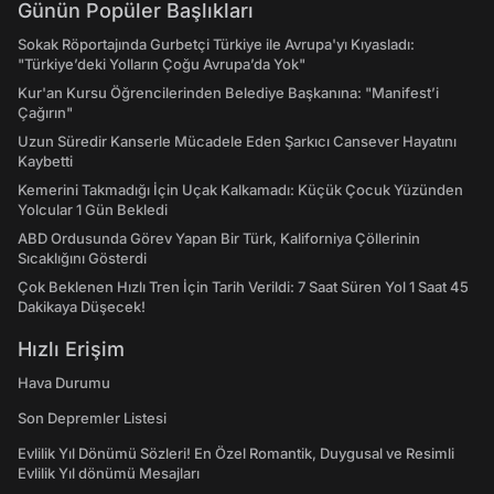
Günün Popüler Başlıkları
Sokak Röportajında Gurbetçi Türkiye ile Avrupa'yı Kıyasladı:
"Türkiye’deki Yolların Çoğu Avrupa’da Yok"
Kur'an Kursu Öğrencilerinden Belediye Başkanına: "Manifest’i
Çağırın"
Uzun Süredir Kanserle Mücadele Eden Şarkıcı Cansever Hayatını
Kaybetti
Kemerini Takmadığı İçin Uçak Kalkamadı: Küçük Çocuk Yüzünden
Yolcular 1 Gün Bekledi
ABD Ordusunda Görev Yapan Bir Türk, Kaliforniya Çöllerinin
Sıcaklığını Gösterdi
Çok Beklenen Hızlı Tren İçin Tarih Verildi: 7 Saat Süren Yol 1 Saat 45
Dakikaya Düşecek!
Hızlı Erişim
Hava Durumu
Son Depremler Listesi
Evlilik Yıl Dönümü Sözleri! En Özel Romantik, Duygusal ve Resimli
Evlilik Yıl dönümü Mesajları