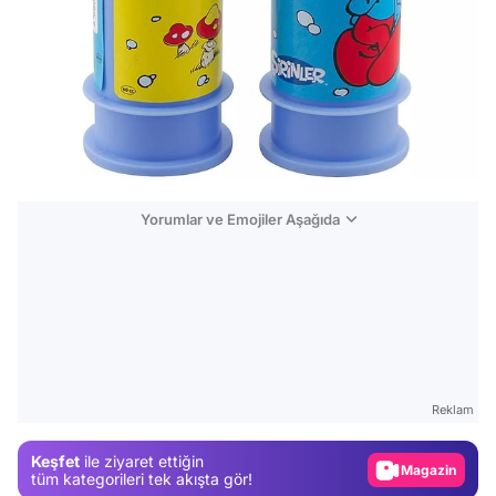
Yorumlar ve Emojiler Aşağıda
Video
Test
Gündem
Reklam
Magazin
Keşfet
ile ziyaret ettiğin
Video
tüm kategorileri tek akışta gör!