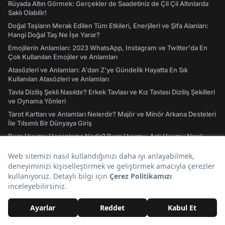
Rüyada Altın Görmek: Gerçekler de Saadetiniz de Çil Çil Altınlarda
Saklı Olabilir!
Doğal Taşların Merak Edilen Tüm Etkileri, Enerjileri ve Şifa Alanları:
Hangi Doğal Taş Ne İşe Yarar?
Emojilerin Anlamları: 2023 WhatsApp, Instagram ve Twitter'da En
Çok Kullanılan Emojiler ve Anlamları
Atasözleri ve Anlamları: A'dan Z'ye Gündelik Hayatta En Sık
Kullanılan Atasözleri ve Anlamları
Tavla Diziliş Şekli Nasıldır? Erkek Tavlası ve Kız Tavlası Diziliş Şekilleri
ve Oynama Yönleri
Tarot Kartları ve Anlamları Nelerdir? Majör ve Minör Arkana Desteleri
İle Tılsımlı Bir Dünyaya Giriş
Burç Uyumu Hesaplama Nedir? Burç Uyumu, Aşk Uyumu Nasıl
Hesaplanır?
İdeal Kilo Nedir? İdeal Kilo Hesaplama Nasıl Yapılır?
Ders Çalışırken Dinlenecek Müzikler Nelerdir? Müziksiz
Çalışamayanlar Toplanın!
Instagram Giriş Nasıl Yapılır? Instagram'a Giriş İşlemleri Rehberi
41 Ülkenin Bayrakları ve Ülke Bayraklarının Anlamları