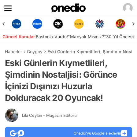
Güncel Konular
Bastonla Vurdu!
"Manyak Mısınız?"
30 Yıl Önce👀
Haberler
Goygoy
Eski Günlerin Kıymetlileri, Şimdinin Nosta
Eski Günlerin Kıymetlileri,
Şimdinin Nostaljisi: Görünce
İçinizi Dışınızı Huzurla
Dolduracak 20 Oyuncak!
Lila Ceylan
- Magazin Editörü
Onedio’yu Google'a ekleyin