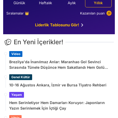
Günlük
Haftalık
Aylık
Yıllık
Sıralamalar 👑
Kazanılan puan
Liderlik Tablosunu Gör!
En Yeni İçerikler!
Video
Brezilya'da İnanılmaz Anlar: Maranhao Gol Sevinci
Sırasında Tünele Düşünce Hem Sakatlandı Hem Golü
Sayılmadı
Genel Kültür
10-16 Ağustos Ankara, İzmir ve Bursa Tiyatro Rehberi
Yaşam
Hem Serinletiyor Hem Damarları Koruyor: Japonların
Yazın Serinlemek İçin İçtiği Çay
Vitrin