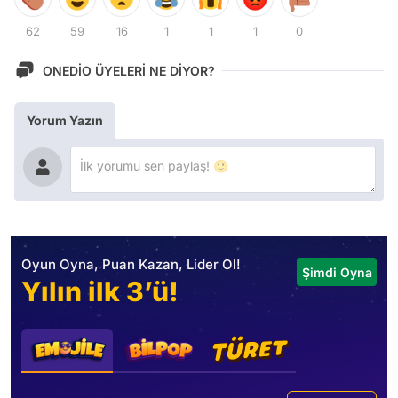
62
59
16
1
1
1
0
ONEDİO ÜYELERİ NE DİYOR?
Yorum Yazın
Oyun Oyna, Puan Kazan, Lider Ol!
Şimdi Oyna
Yılın ilk 3’ü!