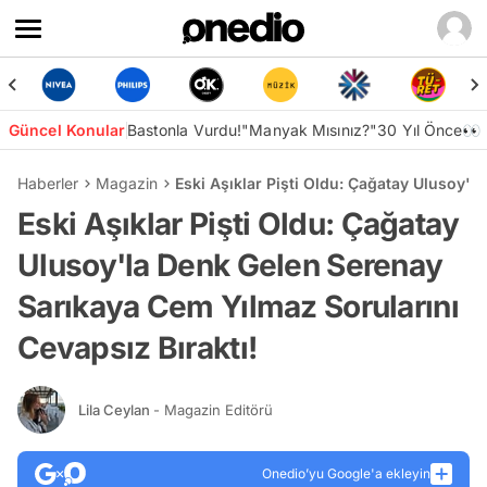
Güncel Konular
Bastonla Vurdu!
"Manyak Mısınız?"
30 Yıl Önce👀
Haberler
Magazin
Eski Aşıklar Pişti Oldu: Çağatay Ulusoy'l
Eski Aşıklar Pişti Oldu: Çağatay
Ulusoy'la Denk Gelen Serenay
Sarıkaya Cem Yılmaz Sorularını
Cevapsız Bıraktı!
Lila Ceylan
- Magazin Editörü
Onedio’yu Google'a ekleyin