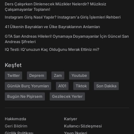
Ders Çalışırken Dinlenecek Müzikler Nelerdir? Müziksiz
Çalışamayanlar Toplanın!
Instagram Giriş Nasıl Yapılır? Instagram'a Giriş İşlemleri Rehberi
41 Ülkenin Bayrakları ve Ülke Bayraklarının Anlamları
GTA San Andreas Hileleri! Oynamaya Doyamayanlar İçin Güncel San
Andreas Şifreleri
IQ Testi: IQ'unuzun Kaç Olduğunu Merak Ettiniz mi?
Keşfet
Twitter
Deprem
Zam
Youtube
Günlük Burç Yorumları
A101
Tiktok
Son Dakika
Bugün Ne Pişirsem
Gezilecek Yerler
Hakkımızda
Kariyer
Geri Bildirim
Kullanıcı Sözleşmesi
Gizlilik Politikası
Yayın İlkeleri