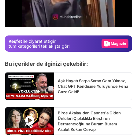
Video
Test
/
Gündem
Magazin
Keşfet
ile ziyaret ettiğin
tüm kategorileri tek akışta gör!
Video
Test
Bu içerikler de ilginizi çekebilir:
Aşk Hayatı Sarpa Saran Cem Yılmaz,
Chat GPT Kendisine Yürüyünce Fena
Gaza Geldi!
Birce Akalay'dan Cannes'a Giden
Ünlüleri Çıplaklıkla Eleştiren
Dermancıoğlu'na Buram Buram
Asalet Kokan Cevap