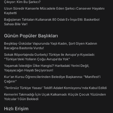
Çıkıyor: Kim Bu Şarkıcı?
Uzun Süredir Kanserle Mücadele Eden Şarkıcı Cansever Hayatını
Kaybetti
Bağışlanan Tahtaları Kullanarak 80 Odalı Ev İnşa Etti: Basketbol
Sahası Bile Var!
Günün Popüler Başlıkları
Beşiktaş-Üsküdar Vapurunda Yaşlı Kadın, Şort Giyen Kadının
Bacağına Bastonla Vurdu!
Sokak Röportajında Gurbetçi Türkiye ile Avrupa'yı Kıyasladı:
"Türkiye’deki Yolların Çoğu Avrupa’da Yok"
Yaşamak İstediğin Ülke Hangisi? Haritadaki Yerini Değil,
Yaşayacağın Hayatı Seçiyorsun!
Kur'an Kursu Öğrencilerinden Belediye Başkanına: "Manifest’i
Çağırın"
‘Terörsüz Türkiye Yasası’ Teklifi Adalet Komisyonu'nda Kabul Edildi
Kemerini Takmadığı İçin Uçak Kalkamadı: Küçük Çocuk Yüzünden
Yolcular 1 Gün Bekledi
Hızlı Erişim