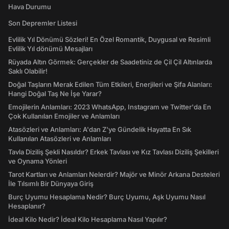
Hava Durumu
Son Depremler Listesi
Evlilik Yıl Dönümü Sözleri! En Özel Romantik, Duygusal ve Resimli
Evlilik Yıl dönümü Mesajları
Rüyada Altın Görmek: Gerçekler de Saadetiniz de Çil Çil Altınlarda
Saklı Olabilir!
Doğal Taşların Merak Edilen Tüm Etkileri, Enerjileri ve Şifa Alanları:
Hangi Doğal Taş Ne İşe Yarar?
Emojilerin Anlamları: 2023 WhatsApp, Instagram ve Twitter'da En
Çok Kullanılan Emojiler ve Anlamları
Atasözleri ve Anlamları: A'dan Z'ye Gündelik Hayatta En Sık
Kullanılan Atasözleri ve Anlamları
Tavla Diziliş Şekli Nasıldır? Erkek Tavlası ve Kız Tavlası Diziliş Şekilleri
ve Oynama Yönleri
Tarot Kartları ve Anlamları Nelerdir? Majör ve Minör Arkana Desteleri
İle Tılsımlı Bir Dünyaya Giriş
Burç Uyumu Hesaplama Nedir? Burç Uyumu, Aşk Uyumu Nasıl
Hesaplanır?
İdeal Kilo Nedir? İdeal Kilo Hesaplama Nasıl Yapılır?