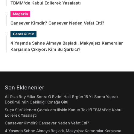
TBMM'de Kabul Edilerek Yasalaştı
Magazin
Cansever Kimdir? Cansever Neden Vefat Etti?
Genel Kültür
4 Yaşında Sahne Almaya Başladı, Makyajsız Kameralar
Karşısına Çıkıyor: Kim Bu Şarkıcı?
Son Eklenenler
Ali Rıza Bey Yıllar Sonra O Evde! Halil Ergün 16 Yıl Sonra Yaprak
Dökümü'nün Çekildiği Konağa Gitti
Suça Sürüklenen Çocuklara İlişkin Kanun Teklifi TBMM'de Kabul
Edilerek Yasalaştı
Cansever Kimdir? Cansever Neden Vefat Etti?
4 Yaşında Sahne Almaya Başladı, Makyajsız Kameralar Karşısına