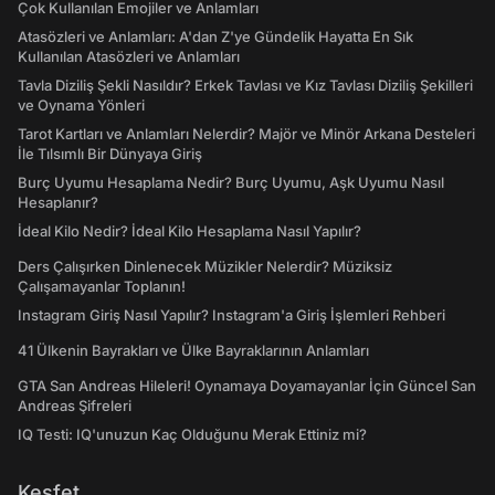
Çok Kullanılan Emojiler ve Anlamları
Atasözleri ve Anlamları: A'dan Z'ye Gündelik Hayatta En Sık
Kullanılan Atasözleri ve Anlamları
Tavla Diziliş Şekli Nasıldır? Erkek Tavlası ve Kız Tavlası Diziliş Şekilleri
ve Oynama Yönleri
Tarot Kartları ve Anlamları Nelerdir? Majör ve Minör Arkana Desteleri
İle Tılsımlı Bir Dünyaya Giriş
Burç Uyumu Hesaplama Nedir? Burç Uyumu, Aşk Uyumu Nasıl
Hesaplanır?
İdeal Kilo Nedir? İdeal Kilo Hesaplama Nasıl Yapılır?
Ders Çalışırken Dinlenecek Müzikler Nelerdir? Müziksiz
Çalışamayanlar Toplanın!
Instagram Giriş Nasıl Yapılır? Instagram'a Giriş İşlemleri Rehberi
41 Ülkenin Bayrakları ve Ülke Bayraklarının Anlamları
GTA San Andreas Hileleri! Oynamaya Doyamayanlar İçin Güncel San
Andreas Şifreleri
IQ Testi: IQ'unuzun Kaç Olduğunu Merak Ettiniz mi?
Keşfet