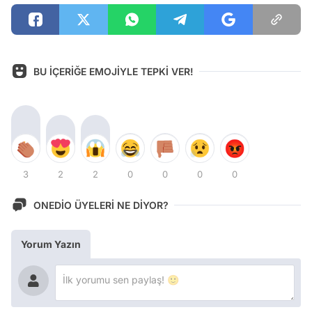
BU İÇERİĞE EMOJİYLE TEPKİ VER!
3
2
2
0
0
0
0
ONEDİO ÜYELERİ NE DİYOR?
Yorum Yazın