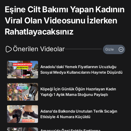
Eşine Cilt Bakımı Yapan Kadının
Viral Olan Videosunu İzlerken
Rahatlayacaksınız
Önerilen Videolar
Gizle
Anadolu'daki Yemek Fiyatlarının Ucuzluğu
Sosyal Medya Kullanıcılarını Hayrete Düşürdü
Köpeği İçin Günlük Öğün Hazırlayan Kadın
Yaptığı 1 Aylık Mama Stoğunu Paylaştı
Adana'da Balkonda Unutulan Terlik Sıcağın
Etkisiyle 4 Numara Küçüldü
Amasya'da Özel Sektör Şartlarına