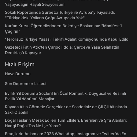
Yaşayacağın Hayatı Seçiyorsun!
Sokak Röportajında Gurbetçi Türkiye ile Avrupa'yı Kıyasladı:
"Türkiye’deki Yolların Çoğu Avrupa’da Yok"
Kur'an Kursu Öğrencilerinden Belediye Başkanına: "Manifest’i
Çağırın"
‘Terörsüz Türkiye Yasası’ Teklifi Adalet Komisyonu'nda Kabul Edildi
Gazeteci Fatih Atik'ten Çarpıcı İddia: Çerçeve Yasa Selahattin
Demirtaş'ı Kapsıyor
Hızlı Erişim
Hava Durumu
Son Depremler Listesi
Evlilik Yıl Dönümü Sözleri! En Özel Romantik, Duygusal ve Resimli
Evlilik Yıl dönümü Mesajları
Rüyada Altın Görmek: Gerçekler de Saadetiniz de Çil Çil Altınlarda
Saklı Olabilir!
Doğal Taşların Merak Edilen Tüm Etkileri, Enerjileri ve Şifa Alanları:
Hangi Doğal Taş Ne İşe Yarar?
Emojilerin Anlamları: 2023 WhatsApp, Instagram ve Twitter'da En