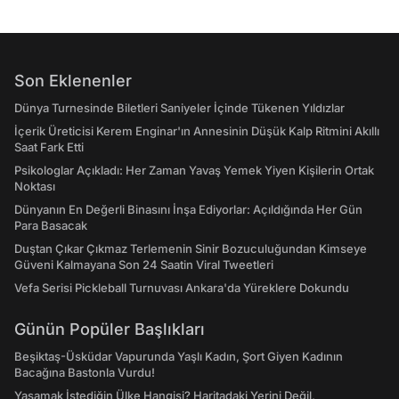
Son Eklenenler
Dünya Turnesinde Biletleri Saniyeler İçinde Tükenen Yıldızlar
İçerik Üreticisi Kerem Enginar'ın Annesinin Düşük Kalp Ritmini Akıllı
Saat Fark Etti
Psikologlar Açıkladı: Her Zaman Yavaş Yemek Yiyen Kişilerin Ortak
Noktası
Dünyanın En Değerli Binasını İnşa Ediyorlar: Açıldığında Her Gün
Para Basacak
Duştan Çıkar Çıkmaz Terlemenin Sinir Bozuculuğundan Kimseye
Güveni Kalmayana Son 24 Saatin Viral Tweetleri
Vefa Serisi Pickleball Turnuvası Ankara'da Yüreklere Dokundu
Günün Popüler Başlıkları
Beşiktaş-Üsküdar Vapurunda Yaşlı Kadın, Şort Giyen Kadının
Bacağına Bastonla Vurdu!
Yaşamak İstediğin Ülke Hangisi? Haritadaki Yerini Değil,