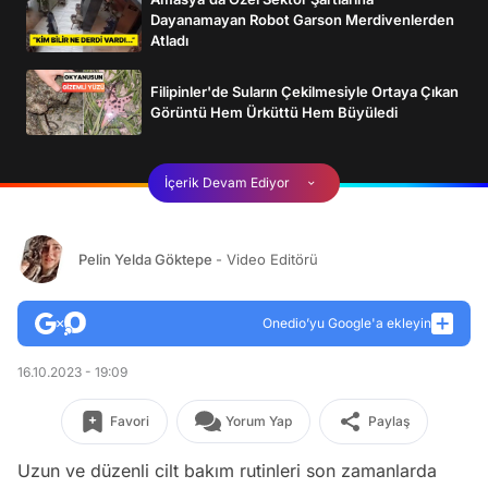
Dayanamayan Robot Garson Merdivenlerden
Atladı
Filipinler'de Suların Çekilmesiyle Ortaya Çıkan
Görüntü Hem Ürküttü Hem Büyüledi
İçerik Devam Ediyor
Pelin Yelda Göktepe
- Video Editörü
Onedio’yu Google'a ekleyin
16.10.2023 - 19:09
Favori
Yorum Yap
Paylaş
Uzun ve düzenli cilt bakım rutinleri son zamanlarda