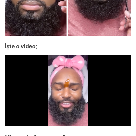
İşte o video;
/