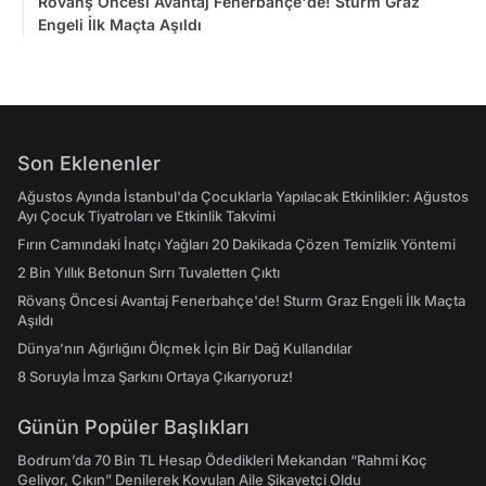
Rövanş Öncesi Avantaj Fenerbahçe'de! Sturm Graz
Engeli İlk Maçta Aşıldı
Son Eklenenler
Ağustos Ayında İstanbul'da Çocuklarla Yapılacak Etkinlikler: Ağustos
Ayı Çocuk Tiyatroları ve Etkinlik Takvimi
Fırın Camındaki İnatçı Yağları 20 Dakikada Çözen Temizlik Yöntemi
2 Bin Yıllık Betonun Sırrı Tuvaletten Çıktı
Rövanş Öncesi Avantaj Fenerbahçe'de! Sturm Graz Engeli İlk Maçta
Aşıldı
Dünya’nın Ağırlığını Ölçmek İçin Bir Dağ Kullandılar
8 Soruyla İmza Şarkını Ortaya Çıkarıyoruz!
Günün Popüler Başlıkları
Bodrum’da 70 Bin TL Hesap Ödedikleri Mekandan “Rahmi Koç
Geliyor, Çıkın” Denilerek Kovulan Aile Şikayetçi Oldu