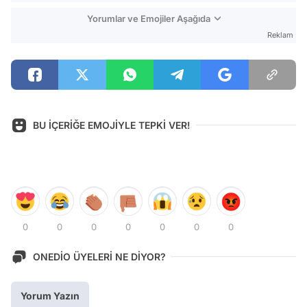
Yorumlar ve Emojiler Aşağıda
Reklam
BU İÇERİĞE EMOJİYLE TEPKİ VER!
0
0
0
0
0
0
0
ONEDİO ÜYELERİ NE DİYOR?
Yorum Yazın