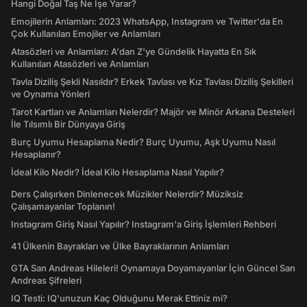
Hangi Doğal Taş Ne İşe Yarar?
Emojilerin Anlamları: 2023 WhatsApp, Instagram ve Twitter'da En
Çok Kullanılan Emojiler ve Anlamları
Atasözleri ve Anlamları: A'dan Z'ye Gündelik Hayatta En Sık
Kullanılan Atasözleri ve Anlamları
Tavla Diziliş Şekli Nasıldır? Erkek Tavlası ve Kız Tavlası Diziliş Şekilleri
ve Oynama Yönleri
Tarot Kartları ve Anlamları Nelerdir? Majör ve Minör Arkana Desteleri
İle Tılsımlı Bir Dünyaya Giriş
Burç Uyumu Hesaplama Nedir? Burç Uyumu, Aşk Uyumu Nasıl
Hesaplanır?
İdeal Kilo Nedir? İdeal Kilo Hesaplama Nasıl Yapılır?
Ders Çalışırken Dinlenecek Müzikler Nelerdir? Müziksiz
Çalışamayanlar Toplanın!
Instagram Giriş Nasıl Yapılır? Instagram'a Giriş İşlemleri Rehberi
41 Ülkenin Bayrakları ve Ülke Bayraklarının Anlamları
GTA San Andreas Hileleri! Oynamaya Doyamayanlar İçin Güncel San
Andreas Şifreleri
IQ Testi: IQ'unuzun Kaç Olduğunu Merak Ettiniz mi?