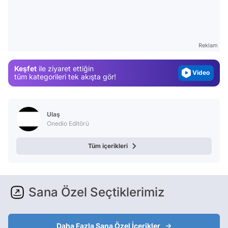
Test
Gündem
Magazin
Reklam
Video
Keşfet
ile ziyaret ettiğin
Test
tüm kategorileri tek akışta gör!
Ulaş
Onedio Editörü
Tüm içerikleri
Sana Özel Seçtiklerimiz
Daha Fazla Sana Özel İçerikler