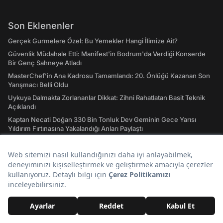
Son Eklenenler
Gerçek Gurmelere Özel: Bu Yemekler Hangi İlimize Ait?
Güvenlik Müdahale Etti: Manifest'in Bodrum'da Verdiği Konserde
Bir Genç Sahneye Atladı
MasterChef’in Ana Kadrosu Tamamlandı: 20. Önlüğü Kazanan Son
Yarışmacı Belli Oldu
Uykuya Dalmakta Zorlananlar Dikkat: Zihni Rahatlatan Basit Teknik
Açıklandı
Kaptan Necati Doğan 330 Bin Tonluk Dev Geminin Gece Yarısı
Yıldırım Fırtınasına Yakalandığı Anları Paylaştı
En İyi VPN Uygulamaları - Güncel Liste
Günün Popüler Başlıkları
Beşiktaş-Üsküdar Vapurunda Yaşlı Kadın, Şort Giyen Kadının
Bacağına Bastonla Vurdu!
Yaşamak İstediğin Ülke Hangisi? Haritadaki Yerini Değil,
Yaşayacağın Hayatı Seçiyorsun!