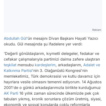
Reklam
Abdullah Gül
'ün mesajını Divan Başkanı Hayati Yazıcı
okudu. Gül mesajında şu ifadelere yer verdi:
'Değerli gönüldaşlarım, kıymetli delegeler, fedakar ve
cefakar çalışmalarıyla partimizi daima zafere ulaştıran
teşkilat
mensubu
kardeşlerim
, arkadaşlarım,
Adalet ve
Kalkınma Partisi
'nin 3. Olağanüstü Kongresi'nin
memleketimiz, Türk demokrasisi ve kutlu davamız için
hayırlara vesile olmasını temenni ediyorum. 14 Ağustos
2001'de o günkü arkadaşlarımızla birlikte kurduğumuz
AK Parti
16 yıllık zaman sürecinde ülkemizde pek çok
tabuları yıkmış, kronik sorunlara çözüm üretmiş, siyasi,
ekonomik ve sosyal konularda çoklu reformlarla