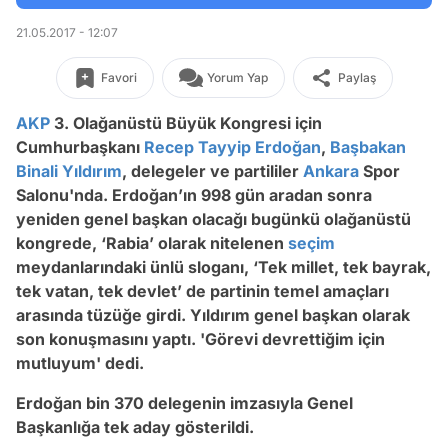
21.05.2017 - 12:07
Favori
Yorum Yap
Paylaş
AKP
3. Olağanüstü Büyük Kongresi için
Cumhurbaşkanı
Recep Tayyip Erdoğan
,
Başbakan
Binali Yıldırım
, delegeler ve partililer
Ankara
Spor
Salonu'nda.
Erdoğan’ın 998 gün aradan sonra
yeniden genel başkan olacağı bugünkü olağanüstü
kongrede, ‘Rabia’ olarak nitelenen
seçim
meydanlarındaki ünlü sloganı, ‘Tek millet, tek bayrak,
tek vatan, tek devlet’ de partinin temel amaçları
arasında tüzüğe girdi. Yıldırım genel başkan olarak
son konuşmasını yaptı. 'Görevi devrettiğim için
mutluyum' dedi.
Erdoğan bin 370 delegenin imzasıyla Genel
Başkanlığa tek aday gösterildi.