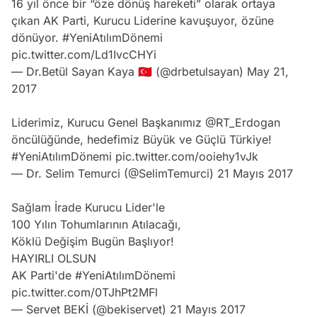
16 yıl önce bir “öze dönüş hareketi” olarak ortaya
çıkan AK Parti, Kurucu Liderine kavuşuyor, özüne
dönüyor.
#YeniAtılımDönemi
pic.twitter.com/Ld1IvcCHYi
— Dr.Betül Sayan Kaya 🇹🇷 (@drbetulsayan)
May 21,
2017
Liderimiz, Kurucu Genel Başkanımız
@RT_Erdogan
öncülüğünde, hedefimiz Büyük ve Güçlü Türkiye!
#YeniAtılımDönemi
pic.twitter.com/ooiehy1vJk
— Dr. Selim Temurci (@SelimTemurci)
21 Mayıs 2017
Sağlam İrade Kurucu Lider'le
100 Yılın Tohumlarının Atılacağı,
Köklü Değişim Bugün Başlıyor!
HAYIRLI OLSUN
AK Parti'de
#YeniAtılımDönemi
pic.twitter.com/0TJhPt2MFl
— Servet BEKİ (@bekiservet)
21 Mayıs 2017