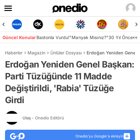
Güncel Konular
Bastonla Vurdu!
"Manyak Mısınız?"
30 Yıl Önce👀
Haberler
Magazin
Ünlüler Dosyası
Erdoğan Yeniden Genel Ba
Erdoğan Yeniden Genel Başkan:
Parti Tüzüğünde 11 Madde
Değiştirildi, 'Rabia' Tüzüğe
Girdi
Ulaş
- Onedio Editörü
Onedio’yu Google'a ekleyin