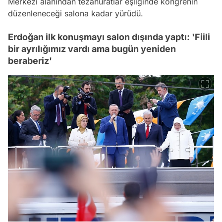
Merkezi alanından tezahüratlar eşliğinde kongrenin
düzenleneceği salona kadar yürüdü.
Erdoğan ilk konuşmayı salon dışında yaptı: 'Fiili
bir ayrılığımız vardı ama bugün yeniden
beraberiz'