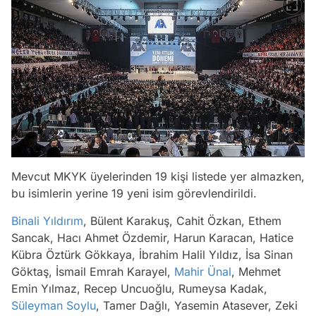
Mevcut MKYK üyelerinden 19 kişi listede yer almazken,
bu isimlerin yerine 19 yeni isim görevlendirildi.
Binali Yıldırım
, Bülent Karakuş, Cahit Özkan, Ethem
Sancak, Hacı Ahmet Özdemir, Harun Karacan, Hatice
Kübra Öztürk Gökkaya, İbrahim Halil Yıldız, İsa Sinan
Göktaş, İsmail Emrah Karayel,
Mahir Ünal
, Mehmet
Emin Yılmaz, Recep Uncuoğlu, Rumeysa Kadak,
Süleyman Soylu
, Tamer Dağlı, Yasemin Atasever, Zeki