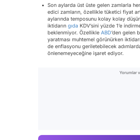
Son aylarda üst üste gelen zamlarla he
edici zamların, özellikle tüketici fiyat a
aylarında temposunu kolay kolay düşürm
iktidarın
gıda
KDV’sini yüzde 1’e indirme
beklenmiyor. Özellikle
ABD
’den gelen b
yaratması muhtemel görünürken iktidar
de enflasyonu geriletebilecek adımlarda
önlenemeyeceğine işaret ediyor.
Yorumlar v