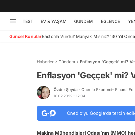
TEST
EV & YAŞAM
GÜNDEM
EĞLENCE
YE
Güncel Konular
Bastonla Vurdu!
"Manyak Mısınız?"
30 Yıl Önc
Haberler
Gündem
Enflasyon 'Geççek' mi? Ve
Enflasyon 'Geççek' mi? V
Özder Şeyda
- Onedio Ekonomi- Finans Edi
18.02.2022 - 12:04
Onedio’yu Google’da tercih edil
Makina Mühendisleri Odası’nın (MMO) her 