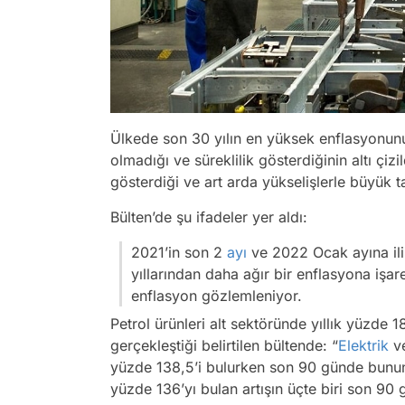
Ülkede son 30 yılın en yüksek enflasyonunun
olmadığı ve süreklilik gösterdiğinin altı çiz
gösterdiği ve art arda yükselişlerle büyük tah
Bülten’de şu ifadeler yer aldı:
2021’in son 2
ayı
ve 2022 Ocak ayına iliş
yıllarından daha ağır bir enflasyona işare
enflasyon gözlemleniyor.
Petrol ürünleri alt sektöründe yıllık yüzde 1
gerçekleştiği belirtilen bültende: “
Elektrik
ve
yüzde 138,5’i bulurken son 90 günde bunun 
yüzde 136’yı bulan artışın üçte biri son 90 