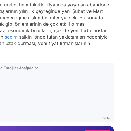
m üretici hem tüketici fiyatında yaşanan abandone
rtışlarının yılın ilk çeyreğinde yani Şubat ve Mart
eyeceğine ilişkin belirtiler yüksek. Bu konuda
k gibi önlemlerinin de çok etkili olması
azı ekonomik bulutların, içeride yeni türbülanslar
ın
seçim
saikini önde tutan yaklaşımları nedeniyle
n uzak durması, yeni fiyat tırmanışlarının
e Emojiler Aşağıda
Video
Test
Gündem
Reklam
Magazin