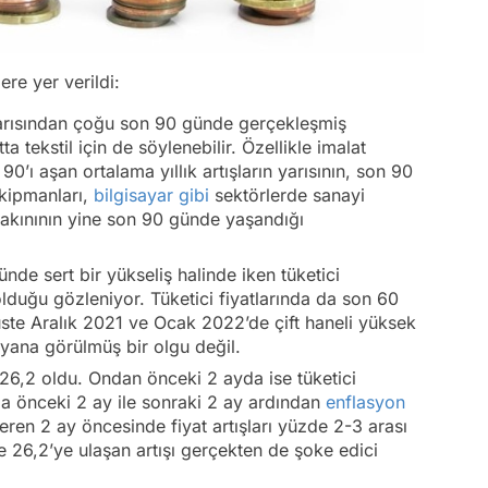
ere yer verildi:
n yarısından çoğu son 90 günde gerçekleşmiş
 tekstil için de söylenebilir. Özellikle imalat
0’ı aşan ortalama yıllık artışların yarısının, son 90
ekipmanları,
bilgisayar
gibi
sektörlerde sanayi
a yakınının yine son 90 günde yaşandığı
ünde sert bir yükseliş halinde iken tüketici
olduğu gözleniyor. Tüketici fiyatlarında da son 60
 üste Aralık 2021 ve Ocak 2022’de çift haneli yüksek
 yana görülmüş bir olgu değil.
 26,2 oldu. Ondan önceki 2 ayda ise tüketici
a önceki 2 ay ile sonraki 2 ay ardından
enflasyon
çeren 2 ay öncesinde fiyat artışları yüzde 2-3 arası
 26,2’ye ulaşan artışı gerçekten de şoke edici