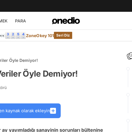
MEK
PARA
e👀
ZoneOkey 101
Seri Diz
riler Öyle Demiyor!
eriler Öyle Demiyor!
törü
en kaynak olarak ekleyin
ay yayımladığı sanayinin sorunları bültenine