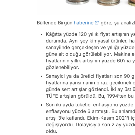
Bültende Birgün
haberine
göre, şu analizl
Kâğıtta yüzde 120 yıllık fiyat artışını
durumda. Aynı şey kimyasal ürünler, hatta
sanayiinde gerçekleşen ve yıllığı yüzde 9
güne ait olduğu görülebiliyor. Makina 
fiyatlarının yıllık artışının yüzde 60’ın
gözlenebiliyor.
Sanayici ya da üretici fiyatları son 90 g
fiyatlarına yansımanın biraz gecikmeli 
günde sert artışlar gözlendi. İki ay üst
TÜFE artışları görüldü. Bu, 1994’ten bu
Son iki ayda tüketici enflasyonu yüzde
enflasyonu yüzde 6 artmıştı. Bu anlamd
artışı 3’e katlandı. Ekim-Kasım 2021’i i
değişiyordu. Dolayısıyla son 2 ay yüzde
oldu.