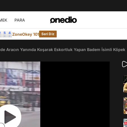
MEK
PARA
ZoneOkey 101
Seri Diz
de Aracın Yanında Koşarak Eskortluk Yapan Badem İsimli Köpek