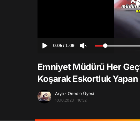
0:05
/
1:09
Emniyet Müdürü Her Geçt
Koşarak Eskortluk Yapan
Arya
- Onedio Üyesi
10.10.2023 - 16:32