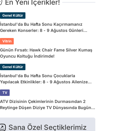
En Yeni İçerikler!
Genel Kültür
İstanbul'da Bu Hafta Sonu Kaçırmamanız
Gereken Konserler: 8 - 9 Ağustos Günleri
Müziğe Doyamayacaksınız!
Vitrin
Günün Fırsatı: Hawk Chair Fame Silver Kumaş
Oyuncu Koltuğu İndirimde!
Genel Kültür
İstanbul'da Bu Hafta Sonu Çocuklarla
Yapılacak Etkinlikler: 8 - 9 Ağustos Ailenize
Çok İyi Gelecek!
TV
ATV Dizisinin Çekimlerinin Durmasından 2
Reytinge Düşen Diziye TV Dünyasında Bugün
Yaşananlar
Sana Özel Seçtiklerimiz