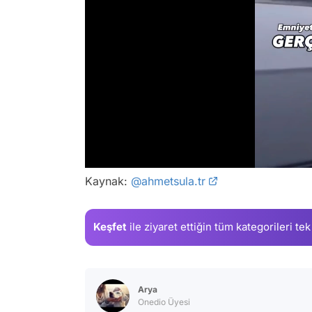
/
Kaynak:
@ahmetsula.tr
Keşfet
ile ziyaret ettiğin
tüm kategorileri tek
Arya
Onedio Üyesi