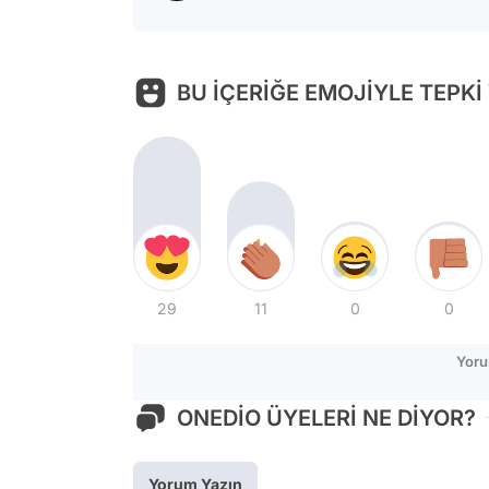
BU İÇERİĞE EMOJİYLE TEPKİ
29
11
0
0
Yoru
ONEDİO ÜYELERİ NE DİYOR?
Yorum Yazın