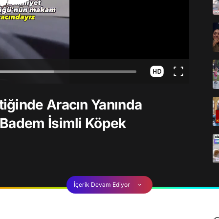
iğinde Aracın Yanında
 Badem İsimli Köpek
İçerik Devam Ediyor