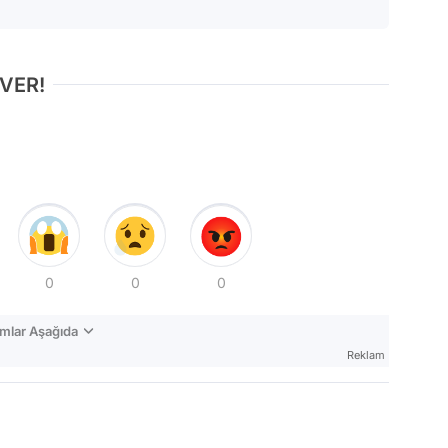
 VER!
0
0
0
mlar Aşağıda
Reklam