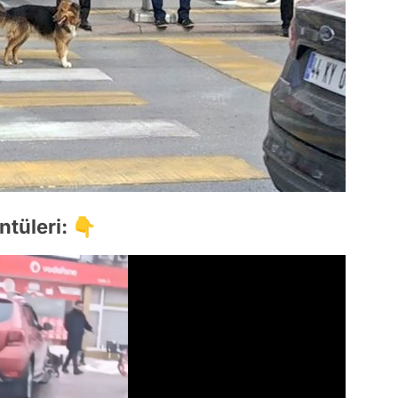
ntüleri: 👇