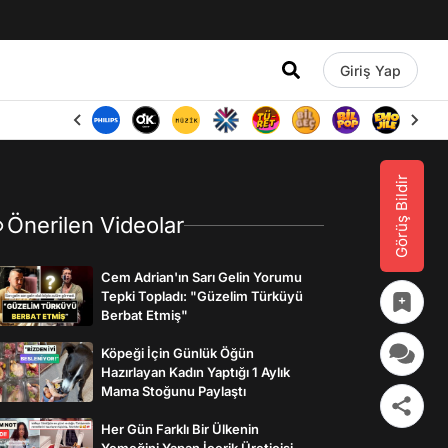
Giriş Yap
Görüş Bildir
Önerilen Videolar
Cem Adrian'ın Sarı Gelin Yorumu
Tepki Topladı: "Güzelim Türküyü
Berbat Etmiş"
Köpeği İçin Günlük Öğün
Hazırlayan Kadın Yaptığı 1 Aylık
Mama Stoğunu Paylaştı
Her Gün Farklı Bir Ülkenin
Yemeğini Yapan İçerik Üreticisi