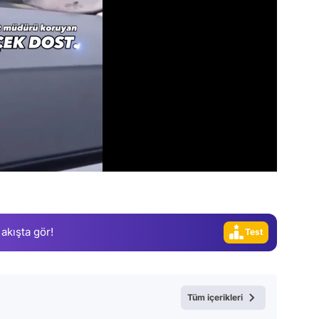
Video
Test
Gündem
Magazin
Video
 akışta gör!
Test
Tüm içerikleri