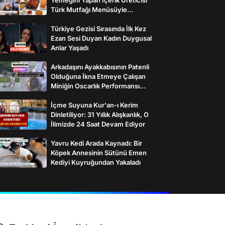
Türk Mutfağı Menüsüyle
İzleyenlerden Tam Not Aldı
Türkiye Gezisi Sırasında İlk Kez
Ezan Sesi Duyan Kadın Duygusal
Anlar Yaşadı
Arkadaşını Ayakkabısının Patenli
Olduğuna İkna Etmeye Çalışan
Miniğin Oscarlık Performansı
Gülümsetti
İçme Suyuna Kur'an-ı Kerim
Dinletiliyor: 31 Yıllık Alışkanlık, O
İlimizde 24 Saat Devam Ediyor
Yavru Kedi Arada Kaynadı: Bir
Köpek Annesinin Sütünü Emen
Kediyi Kuyruğundan Yakaladı