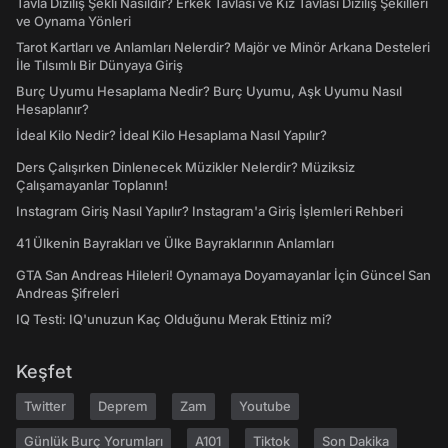
Tavla Diziliş Şekli Nasıldır? Erkek Tavlası ve Kız Tavlası Diziliş Şekilleri
ve Oynama Yönleri
Tarot Kartları ve Anlamları Nelerdir? Majör ve Minör Arkana Desteleri
İle Tılsımlı Bir Dünyaya Giriş
Burç Uyumu Hesaplama Nedir? Burç Uyumu, Aşk Uyumu Nasıl
Hesaplanır?
İdeal Kilo Nedir? İdeal Kilo Hesaplama Nasıl Yapılır?
Ders Çalışırken Dinlenecek Müzikler Nelerdir? Müziksiz
Çalışamayanlar Toplanın!
Instagram Giriş Nasıl Yapılır? Instagram'a Giriş İşlemleri Rehberi
41 Ülkenin Bayrakları ve Ülke Bayraklarının Anlamları
GTA San Andreas Hileleri! Oynamaya Doyamayanlar İçin Güncel San
Andreas Şifreleri
IQ Testi: IQ'unuzun Kaç Olduğunu Merak Ettiniz mi?
Keşfet
Twitter
Deprem
Zam
Youtube
Günlük Burç Yorumları
A101
Tiktok
Son Dakika