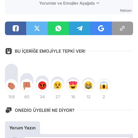
Yorumlar ve Emojiler Aşağıda
Reklam
BU İÇERİĞE EMOJİYLE TEPKİ VER!
158
60
34
27
16
12
2
ONEDİO ÜYELERİ NE DİYOR?
Yorum Yazın