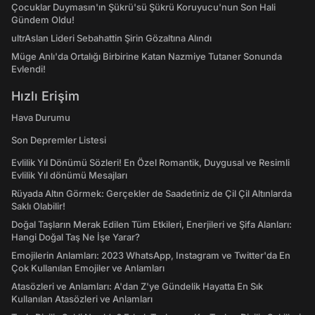
Çocuklar Duymasın'ın Şükrü'sü Şükrü Koruyucu'nun Son Hali
Gündem Oldu!
ultrAslan Lideri Sebahattin Şirin Gözaltına Alındı
Müge Anlı'da Ortalığı Birbirine Katan Nazmiye Tutaner Sonunda
Evlendi!
Hızlı Erişim
Hava Durumu
Son Depremler Listesi
Evlilik Yıl Dönümü Sözleri! En Özel Romantik, Duygusal ve Resimli
Evlilik Yıl dönümü Mesajları
Rüyada Altın Görmek: Gerçekler de Saadetiniz de Çil Çil Altınlarda
Saklı Olabilir!
Doğal Taşların Merak Edilen Tüm Etkileri, Enerjileri ve Şifa Alanları:
Hangi Doğal Taş Ne İşe Yarar?
Emojilerin Anlamları: 2023 WhatsApp, Instagram ve Twitter'da En
Çok Kullanılan Emojiler ve Anlamları
Atasözleri ve Anlamları: A'dan Z'ye Gündelik Hayatta En Sık
Kullanılan Atasözleri ve Anlamları