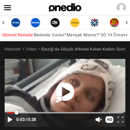
Güncel Konular
Bastonla Vurdu!
"Manyak Mısınız?"
30 Yıl Önce👀
Haberler
Video
Elazığ'da Göçük Altında Kalan Kadını Suriye
0:03
/
0:38