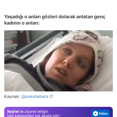
Yaşadığı o anları gözleri dolarak anlatan genç
kadının o anları:
Video
/
Test
Kaynak:
@ankahabera
Gündem
Magazin
Keşfet
ile ziyaret ettiğin
Video
tüm kategorileri tek akışta gör!