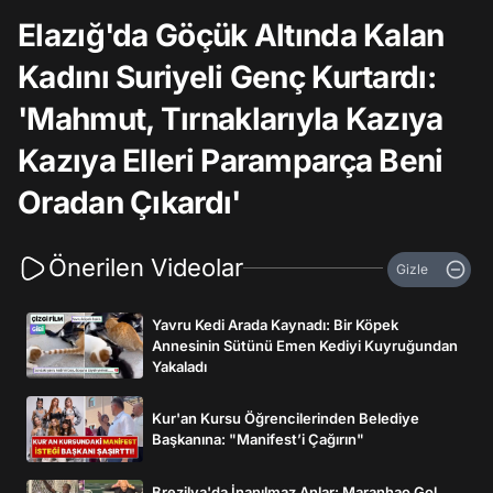
Elazığ'da Göçük Altında Kalan
Kadını Suriyeli Genç Kurtardı:
'Mahmut, Tırnaklarıyla Kazıya
Kazıya Elleri Paramparça Beni
Oradan Çıkardı'
Önerilen Videolar
Gizle
Yavru Kedi Arada Kaynadı: Bir Köpek
Annesinin Sütünü Emen Kediyi Kuyruğundan
Yakaladı
Kur'an Kursu Öğrencilerinden Belediye
Başkanına: "Manifest’i Çağırın"
Brezilya'da İnanılmaz Anlar: Maranhao Gol