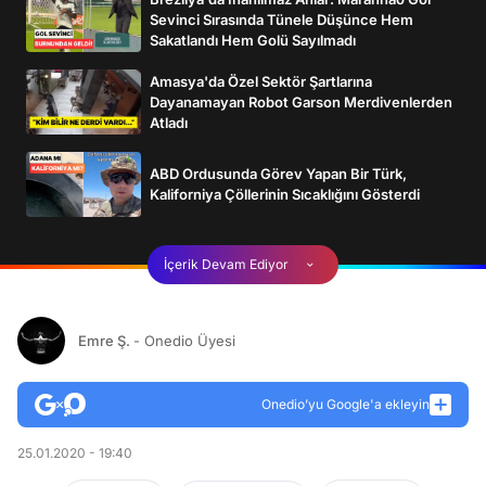
Sevinci Sırasında Tünele Düşünce Hem
Sakatlandı Hem Golü Sayılmadı
Amasya'da Özel Sektör Şartlarına
Dayanamayan Robot Garson Merdivenlerden
Atladı
ABD Ordusunda Görev Yapan Bir Türk,
Kaliforniya Çöllerinin Sıcaklığını Gösterdi
İçerik Devam Ediyor
Emre Ş.
- Onedio Üyesi
Onedio’yu Google'a ekleyin
25.01.2020 - 19:40