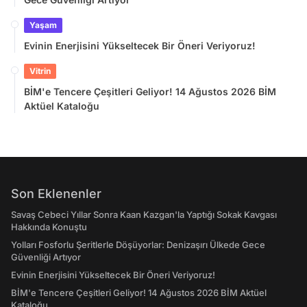
Yaşam
Evinin Enerjisini Yükseltecek Bir Öneri Veriyoruz!
Vitrin
BİM'e Tencere Çeşitleri Geliyor! 14 Ağustos 2026 BİM
Aktüel Kataloğu
Son Eklenenler
Savaş Cebeci Yıllar Sonra Kaan Kazgan'la Yaptığı Sokak Kavgası
Hakkında Konuştu
Yolları Fosforlu Şeritlerle Döşüyorlar: Denizaşırı Ülkede Gece
Güvenliği Artıyor
Evinin Enerjisini Yükseltecek Bir Öneri Veriyoruz!
BİM'e Tencere Çeşitleri Geliyor! 14 Ağustos 2026 BİM Aktüel
Kataloğu