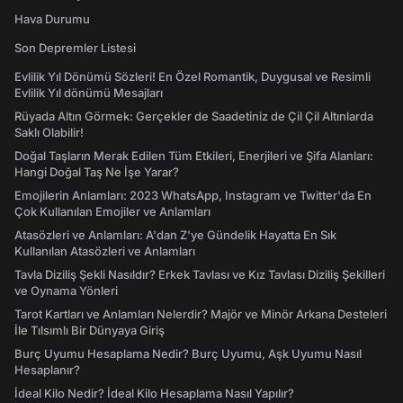
Hava Durumu
Son Depremler Listesi
Evlilik Yıl Dönümü Sözleri! En Özel Romantik, Duygusal ve Resimli
Evlilik Yıl dönümü Mesajları
Rüyada Altın Görmek: Gerçekler de Saadetiniz de Çil Çil Altınlarda
Saklı Olabilir!
Doğal Taşların Merak Edilen Tüm Etkileri, Enerjileri ve Şifa Alanları:
Hangi Doğal Taş Ne İşe Yarar?
Emojilerin Anlamları: 2023 WhatsApp, Instagram ve Twitter'da En
Çok Kullanılan Emojiler ve Anlamları
Atasözleri ve Anlamları: A'dan Z'ye Gündelik Hayatta En Sık
Kullanılan Atasözleri ve Anlamları
Tavla Diziliş Şekli Nasıldır? Erkek Tavlası ve Kız Tavlası Diziliş Şekilleri
ve Oynama Yönleri
Tarot Kartları ve Anlamları Nelerdir? Majör ve Minör Arkana Desteleri
İle Tılsımlı Bir Dünyaya Giriş
Burç Uyumu Hesaplama Nedir? Burç Uyumu, Aşk Uyumu Nasıl
Hesaplanır?
İdeal Kilo Nedir? İdeal Kilo Hesaplama Nasıl Yapılır?