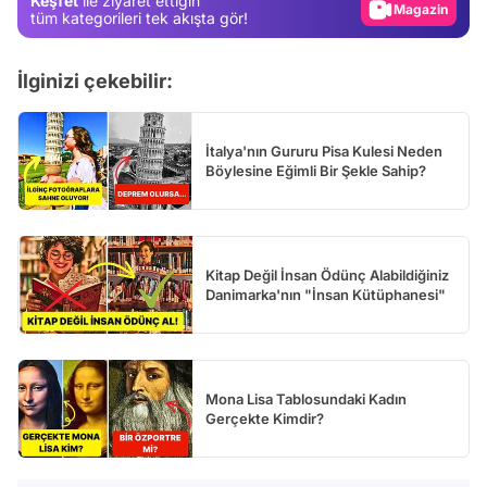
Keşfet
ile ziyaret ettiğin
Video
tüm kategorileri tek akışta gör!
Test
İlginizi çekebilir:
İtalya'nın Gururu Pisa Kulesi Neden
Böylesine Eğimli Bir Şekle Sahip?
Kitap Değil İnsan Ödünç Alabildiğiniz
Danimarka'nın "İnsan Kütüphanesi"
Mona Lisa Tablosundaki Kadın
Gerçekte Kimdir?