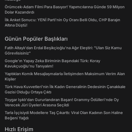
Örümcek-Adam Filmi Para Basıyor! Yapımcılarına Günde 59 Milyon
Dolar Kazandırdı
İlk Anket Sonucu: YENİ Parti'nin Oy Oranı Belli Oldu, CHP Barajın
Altına Düştü!
Günün Popüler Başlıkları
Fatih Altaylı'dan Erdal Beşikçioğlu'na Ağır Eleştiri: "Ulan Siz Kamu
Görevlisisiniz"
Google'ın Yapay Zeka Biriminin Başındaki Türk: Koray
Kavukçuoğlu'nu Tanıyalım!
Yaptıkları Komik Mesajlaşmalarla İletişimden Maksimum Verim Alan
Kişiler
Türk Hava Kuvvetleri'nin İlk Kadın Generalinin Dedesinin Çanakkale
Gazisi Olduğu Ortaya Çıktı
Toygar Işıklı'dan Gururlandıran Başarı! Grammy Ödülleri'nde Oy
Verecek Jüri Üyeleri Arasına Seçildi
Tarla İşçisiydi Modellere Taş Çıkarttı: Viral Olan Kadının Son Haline
Beğeni Yağdı
Hızlı Erişim