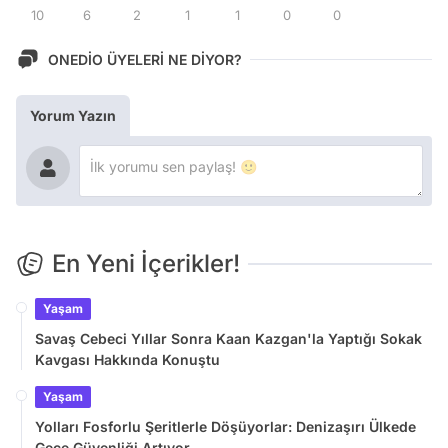
10
6
2
1
1
0
0
ONEDİO ÜYELERİ NE DİYOR?
Yorum Yazın
En Yeni İçerikler!
Yaşam
Savaş Cebeci Yıllar Sonra Kaan Kazgan'la Yaptığı Sokak
Kavgası Hakkında Konuştu
Yaşam
Yolları Fosforlu Şeritlerle Döşüyorlar: Denizaşırı Ülkede
Gece Güvenliği Artıyor