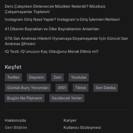
Ders Çalışırken Dinlenecek Müzikler Nelerdir? Müziksiz
Çalışamayanlar Toplanın!
Instagram Giriş Nasıl Yapılır? Instagram'a Giriş İşlemleri Rehberi
41 Ülkenin Bayrakları ve Ülke Bayraklarının Anlamları
GTA San Andreas Hileleri! Oynamaya Doyamayanlar İçin Güncel San
Andreas Şifreleri
IQ Testi: IQ'unuzun Kaç Olduğunu Merak Ettiniz mi?
Keşfet
Twitter
Deprem
Zam
Youtube
Günlük Burç Yorumları
A101
Tiktok
Son Dakika
Bugün Ne Pişirsem
Gezilecek Yerler
Hakkımızda
Kariyer
Geri Bildirim
Kullanıcı Sözleşmesi