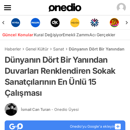
Güncel Konular
Kural Değişiyor
Emekli Zammı
Acı Gerçekler
Haberler
Genel Kültür
Sanat
Dünyanın Dört Bir Yanından Du
Dünyanın Dört Bir Yanından
Duvarları Renklendiren Sokak
Sanatçılarının En Ünlü 15
Çalışması
İsmail Can Turan
- Onedio Üyesi
Onedio’yu Google'a ekleyin