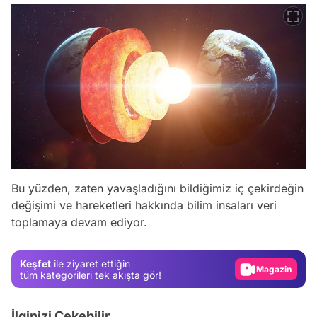
Bu yüzden, zaten yavaşladığını bildiğimiz iç çekirdeğin
Video
değişimi ve hareketleri hakkında bilim insaları veri
toplamaya devam ediyor.
Test
Gündem
Keşfet
ile ziyaret ettiğin
Magazin
tüm kategorileri tek akışta gör!
Video
İlginizi Çekebilir
Test