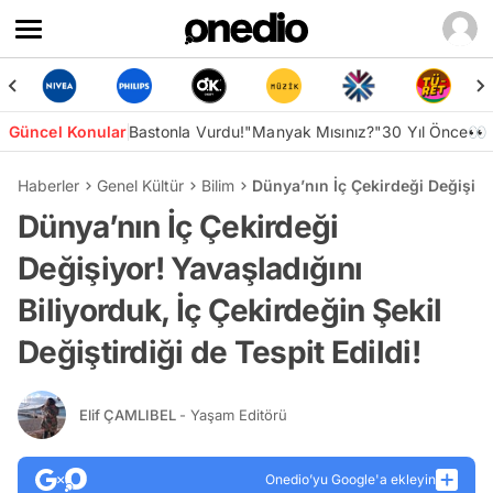
Güncel Konular
Bastonla Vurdu!
"Manyak Mısınız?"
30 Yıl Önce👀
Haberler
Genel Kültür
Bilim
Dünya’nın İç Çekirdeği Değişiyor
Dünya’nın İç Çekirdeği
Değişiyor! Yavaşladığını
Biliyorduk, İç Çekirdeğin Şekil
Değiştirdiği de Tespit Edildi!
Elif ÇAMLIBEL
- Yaşam Editörü
Onedio’yu Google'a ekleyin