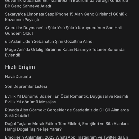
Güvenlik Müdahale Etti: Manifest'in Bodrum'da Verdiği Konserde
Bir Genç Sahneye Atladı
Sakarya'da Limonata Satıp iPhone 15 Alan Genç Girişimci Günlük
Kazancını Paylaştı
Çocuklar Duymasın'ın Şükrü'sü Şükrü Koruyucu'nun Son Hali
Gündem Oldu!
ultrAslan Lideri Sebahattin Şirin Gözaltına Alındı
Müge Anlı'da Ortalığı Birbirine Katan Nazmiye Tutaner Sonunda
Evlendi!
Hızlı Erişim
Hava Durumu
Son Depremler Listesi
Evlilik Yıl Dönümü Sözleri! En Özel Romantik, Duygusal ve Resimli
Evlilik Yıl dönümü Mesajları
Rüyada Altın Görmek: Gerçekler de Saadetiniz de Çil Çil Altınlarda
Saklı Olabilir!
Doğal Taşların Merak Edilen Tüm Etkileri, Enerjileri ve Şifa Alanları:
Hangi Doğal Taş Ne İşe Yarar?
Emojilerin Anlamları: 2023 WhatsApp, Instagram ve Twitter'da En