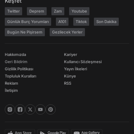
Keşfet
Twitter
Deprem
Zam
Youtube
Günlük Burç Yorumları
A101
Tiktok
Son Dakika
Bugün Ne Pişirsem
Gezilecek Yerler
Hakkımızda
Kariyer
Geri Bildirim
Kullanıcı Sözleşmesi
Gizlilik Politikası
Yayın İlkeleri
Topluluk Kuralları
Künye
Reklam
RSS
İletişim