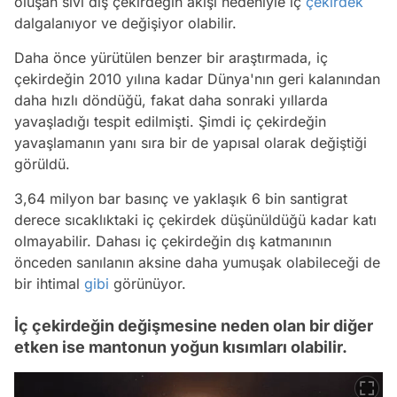
oluşan sıvı dış çekirdeğin akışı nedeniyle iç
çekirdek
dalgalanıyor ve değişiyor olabilir.
Daha önce yürütülen benzer bir araştırmada, iç
çekirdeğin 2010 yılına kadar Dünya'nın geri kalanından
daha hızlı döndüğü, fakat daha sonraki yıllarda
yavaşladığı tespit edilmişti. Şimdi iç çekirdeğin
yavaşlamanın yanı sıra bir de yapısal olarak değiştiği
görüldü.
3,64 milyon bar basınç ve yaklaşık 6 bin santigrat
derece sıcaklıktaki iç çekirdek düşünüldüğü kadar katı
olmayabilir. Dahası iç çekirdeğin dış katmanının
önceden sanılanın aksine daha yumuşak olabileceği de
bir ihtimal
gibi
görünüyor.
İç çekirdeğin değişmesine neden olan bir diğer
etken ise mantonun yoğun kısımları olabilir.