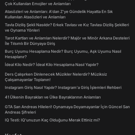
Çok Kullanılan Emojiler ve Anlamları
Atasözleri ve Anlamları: A'dan Z'ye Gündelik Hayatta En Sık
Kullanılan Atasözleri ve Anlamları
Tavla Diziliş Şekli Nasıldır? Erkek Tavlası ve Kız Tavlası Diziliş Şekilleri
ve Oynama Yönleri
Tarot Kartları ve Anlamları Nelerdir? Majör ve Minör Arkana Desteleri
İle Tılsımlı Bir Dünyaya Giriş
Burç Uyumu Hesaplama Nedir? Burç Uyumu, Aşk Uyumu Nasıl
Hesaplanır?
İdeal Kilo Nedir? İdeal Kilo Hesaplama Nasıl Yapılır?
Ders Çalışırken Dinlenecek Müzikler Nelerdir? Müziksiz
Çalışamayanlar Toplanın!
Instagram Giriş Nasıl Yapılır? Instagram'a Giriş İşlemleri Rehberi
41 Ülkenin Bayrakları ve Ülke Bayraklarının Anlamları
GTA San Andreas Hileleri! Oynamaya Doyamayanlar İçin Güncel San
Andreas Şifreleri
IQ Testi: IQ'unuzun Kaç Olduğunu Merak Ettiniz mi?