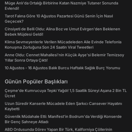
Müge Anlı'da Ortalığı Birbirine Katan Nazmiye Tutaner Sonunda
Evlendi!
Tarot Falına Göre 10 Ağustos Pazartesi Günü Senin İçin Nasıl
Geçecek?
Cinsiyeti de Belli Oldu: Alina Boz ve Umut Evirgen'den Beklenen
Bebek Müjdesi Geldi!
Klima Sevmeyenlerle Verilen Mücadeleden Aile Evinde Telefonla
Konuşma Zorluğuna Son 24 Saatin Viral Tweetleri
Anne Oldu: Cennet Mahallesi'nin Küçük Ayşe'si Belemir Temizsoy
Yıllar Sonra Ortaya Çıktı!
10 Ağustos - 16 Ağustos Balık Burcu Haftalık Sağlık Burç Yorumu
Günün Popüler Başlıkları
Çeşme'de Kumrucuya Tepki Yağdı! 1,5 Saatlik Süreyi Aşana 2 Bin TL
Ücret
Uzun Süredir Kanserle Mücadele Eden Şarkıcı Cansever Hayatını
Kaybetti
Güvenlik Müdahale Etti: Manifest'in Bodrum'da Verdiği Konserde
Bir Genç Sahneye Atladı
ABD Ordusunda Görev Yapan Bir Türk, Kaliforniya Çöllerinin