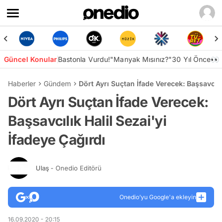
Güncel Konular
Bastonla Vurdu!
"Manyak Mısınız?"
30 Yıl Önce👀
Haberler
Gündem
Dört Ayrı Suçtan İfade Verecek: Başsavcılık
Dört Ayrı Suçtan İfade Verecek:
Başsavcılık Halil Sezai'yi
İfadeye Çağırdı
Ulaş
- Onedio Editörü
Onedio’yu Google'a ekleyin
16.09.2020 - 20:15