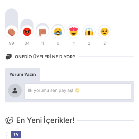
99
34
11
6
4
2
2
ONEDİO ÜYELERİ NE DİYOR?
Yorum Yazın
En Yeni İçerikler!
TV