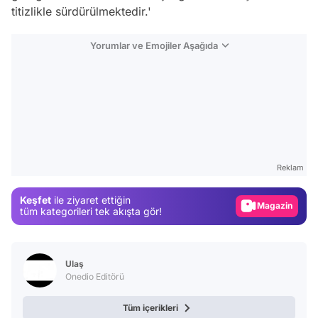
titizlikle sürdürülmektedir.'
Yorumlar ve Emojiler Aşağıda
Video
Test
Reklam
Gündem
Keşfet
ile ziyaret ettiğin
Magazin
tüm kategorileri tek akışta gör!
Video
Test
Ulaş
Onedio Editörü
Tüm içerikleri