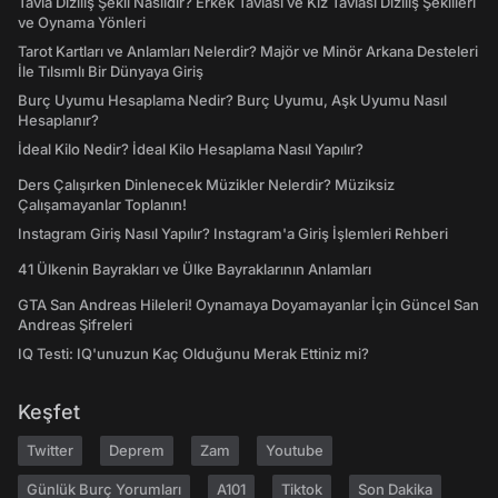
Tavla Diziliş Şekli Nasıldır? Erkek Tavlası ve Kız Tavlası Diziliş Şekilleri
ve Oynama Yönleri
Tarot Kartları ve Anlamları Nelerdir? Majör ve Minör Arkana Desteleri
İle Tılsımlı Bir Dünyaya Giriş
Burç Uyumu Hesaplama Nedir? Burç Uyumu, Aşk Uyumu Nasıl
Hesaplanır?
İdeal Kilo Nedir? İdeal Kilo Hesaplama Nasıl Yapılır?
Ders Çalışırken Dinlenecek Müzikler Nelerdir? Müziksiz
Çalışamayanlar Toplanın!
Instagram Giriş Nasıl Yapılır? Instagram'a Giriş İşlemleri Rehberi
41 Ülkenin Bayrakları ve Ülke Bayraklarının Anlamları
GTA San Andreas Hileleri! Oynamaya Doyamayanlar İçin Güncel San
Andreas Şifreleri
IQ Testi: IQ'unuzun Kaç Olduğunu Merak Ettiniz mi?
Keşfet
Twitter
Deprem
Zam
Youtube
Günlük Burç Yorumları
A101
Tiktok
Son Dakika