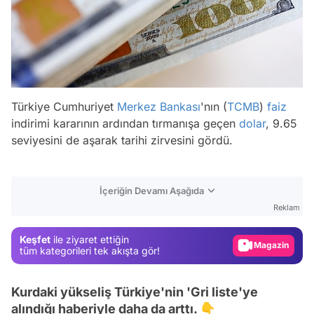
Türkiye Cumhuriyet
Merkez Bankası
'nın (
TCMB
)
faiz
indirimi kararının ardından tırmanışa geçen
dolar
, 9.65
seviyesini de aşarak tarihi zirvesini gördü.
Video
İçeriğin Devamı Aşağıda
Test
Reklam
Gündem
Keşfet
ile ziyaret ettiğin
Magazin
tüm kategorileri tek akışta gör!
Video
Kurdaki yükseliş Türkiye'nin 'Gri liste'ye
Test
alındığı haberiyle daha da arttı. 👇