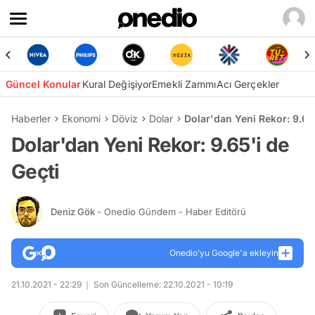
Güncel Konular
Kural Değişiyor
Emekli Zammı
Acı Gerçekler
Haberler
Ekonomi
Döviz
Dolar
Dolar'dan Yeni Rekor: 9.65'
Dolar'dan Yeni Rekor: 9.65'i de
Geçti
Deniz Gök
- Onedio Gündem - Haber Editörü
Onedio’yu Google'a ekleyin
21.10.2021 - 22:29
Son Güncelleme: 22.10.2021 - 10:19