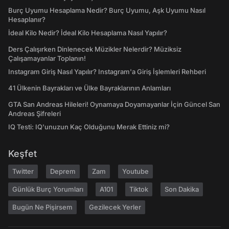
Burç Uyumu Hesaplama Nedir? Burç Uyumu, Aşk Uyumu Nasıl
Hesaplanır?
İdeal Kilo Nedir? İdeal Kilo Hesaplama Nasıl Yapılır?
Ders Çalışırken Dinlenecek Müzikler Nelerdir? Müziksiz
Çalışamayanlar Toplanın!
Instagram Giriş Nasıl Yapılır? Instagram'a Giriş İşlemleri Rehberi
41 Ülkenin Bayrakları ve Ülke Bayraklarının Anlamları
GTA San Andreas Hileleri! Oynamaya Doyamayanlar İçin Güncel San
Andreas Şifreleri
IQ Testi: IQ'unuzun Kaç Olduğunu Merak Ettiniz mi?
Keşfet
Twitter
Deprem
Zam
Youtube
Günlük Burç Yorumları
A101
Tiktok
Son Dakika
Bugün Ne Pişirsem
Gezilecek Yerler