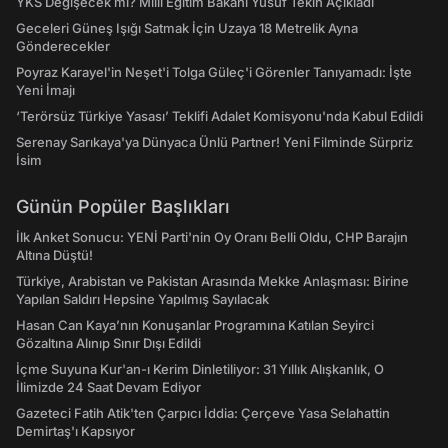
YKS Değişecek mi? Milli Eğitim Bakanı Yusuf Tekin Açıkladı
Geceleri Güneş Işığı Satmak İçin Uzaya 18 Metrelik Ayna
Gönderecekler
Poyraz Karayel'in Neşet'i Tolga Güleç'i Görenler Tanıyamadı: İşte
Yeni İmajı
‘Terörsüz Türkiye Yasası’ Teklifi Adalet Komisyonu'nda Kabul Edildi
Serenay Sarıkaya'ya Dünyaca Ünlü Partner! Yeni Filminde Sürpriz
İsim
Günün Popüler Başlıkları
İlk Anket Sonucu: YENİ Parti'nin Oy Oranı Belli Oldu, CHP Barajın
Altına Düştü!
Türkiye, Arabistan ve Pakistan Arasında Mekke Anlaşması: Birine
Yapılan Saldırı Hepsine Yapılmış Sayılacak
Hasan Can Kaya’nın Konuşanlar Programına Katılan Seyirci
Gözaltına Alınıp Sınır Dışı Edildi
İçme Suyuna Kur'an-ı Kerim Dinletiliyor: 31 Yıllık Alışkanlık, O
İlimizde 24 Saat Devam Ediyor
Gazeteci Fatih Atik'ten Çarpıcı İddia: Çerçeve Yasa Selahattin
Demirtaş'ı Kapsıyor