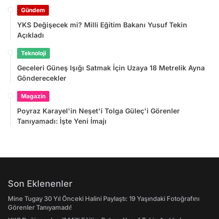
Gündem
YKS Değişecek mi? Milli Eğitim Bakanı Yusuf Tekin
Açıkladı
Teknoloji
Geceleri Güneş Işığı Satmak İçin Uzaya 18 Metrelik Ayna
Gönderecekler
Magazin
Poyraz Karayel'in Neşet'i Tolga Güleç'i Görenler
Tanıyamadı: İşte Yeni İmajı
Son Eklenenler
Mine Tugay 30 Yıl Önceki Halini Paylaştı: 19 Yaşındaki Fotoğrafını
Görenler Tanıyamadı!