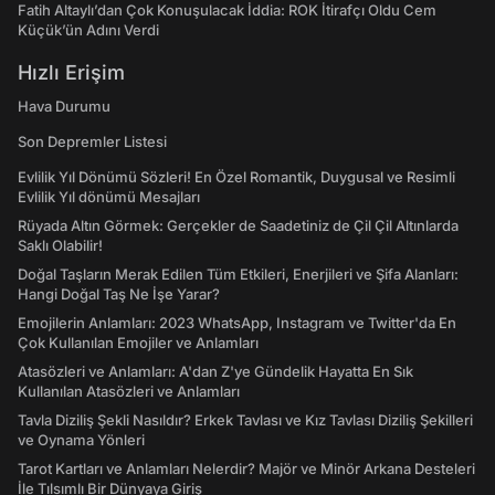
Fatih Altaylı’dan Çok Konuşulacak İddia: ROK İtirafçı Oldu Cem
Küçük’ün Adını Verdi
Hızlı Erişim
Hava Durumu
Son Depremler Listesi
Evlilik Yıl Dönümü Sözleri! En Özel Romantik, Duygusal ve Resimli
Evlilik Yıl dönümü Mesajları
Rüyada Altın Görmek: Gerçekler de Saadetiniz de Çil Çil Altınlarda
Saklı Olabilir!
Doğal Taşların Merak Edilen Tüm Etkileri, Enerjileri ve Şifa Alanları:
Hangi Doğal Taş Ne İşe Yarar?
Emojilerin Anlamları: 2023 WhatsApp, Instagram ve Twitter'da En
Çok Kullanılan Emojiler ve Anlamları
Atasözleri ve Anlamları: A'dan Z'ye Gündelik Hayatta En Sık
Kullanılan Atasözleri ve Anlamları
Tavla Diziliş Şekli Nasıldır? Erkek Tavlası ve Kız Tavlası Diziliş Şekilleri
ve Oynama Yönleri
Tarot Kartları ve Anlamları Nelerdir? Majör ve Minör Arkana Desteleri
İle Tılsımlı Bir Dünyaya Giriş