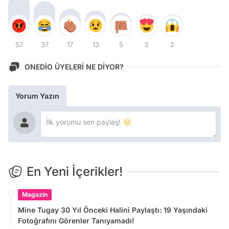
57
37
17
13
5
2
2
ONEDİO ÜYELERİ NE DİYOR?
Yorum Yazın
En Yeni İçerikler!
Magazin
Mine Tugay 30 Yıl Önceki Halini Paylaştı: 19 Yaşındaki
Fotoğrafını Görenler Tanıyamadı!