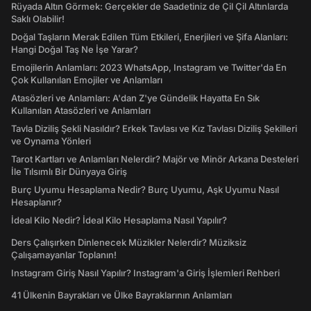
Rüyada Altın Görmek: Gerçekler de Saadetiniz de Çil Çil Altınlarda
Saklı Olabilir!
Doğal Taşların Merak Edilen Tüm Etkileri, Enerjileri ve Şifa Alanları:
Hangi Doğal Taş Ne İşe Yarar?
Emojilerin Anlamları: 2023 WhatsApp, Instagram ve Twitter'da En
Çok Kullanılan Emojiler ve Anlamları
Atasözleri ve Anlamları: A'dan Z'ye Gündelik Hayatta En Sık
Kullanılan Atasözleri ve Anlamları
Tavla Diziliş Şekli Nasıldır? Erkek Tavlası ve Kız Tavlası Diziliş Şekilleri
ve Oynama Yönleri
Tarot Kartları ve Anlamları Nelerdir? Majör ve Minör Arkana Desteleri
İle Tılsımlı Bir Dünyaya Giriş
Burç Uyumu Hesaplama Nedir? Burç Uyumu, Aşk Uyumu Nasıl
Hesaplanır?
İdeal Kilo Nedir? İdeal Kilo Hesaplama Nasıl Yapılır?
Ders Çalışırken Dinlenecek Müzikler Nelerdir? Müziksiz
Çalışamayanlar Toplanın!
Instagram Giriş Nasıl Yapılır? Instagram'a Giriş İşlemleri Rehberi
41 Ülkenin Bayrakları ve Ülke Bayraklarının Anlamları