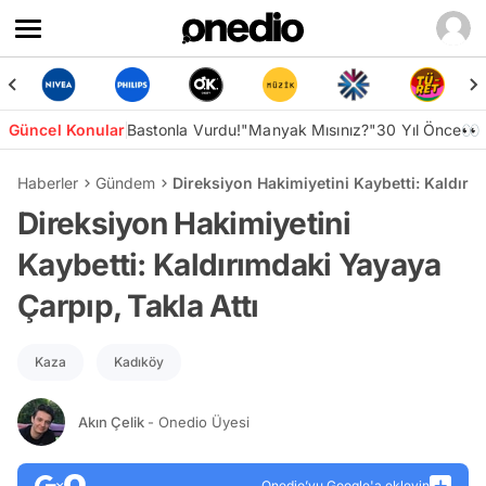
Güncel Konular
Bastonla Vurdu!
"Manyak Mısınız?"
30 Yıl Önce👀
Haberler
Gündem
Direksiyon Hakimiyetini Kaybetti: Kaldırım
Direksiyon Hakimiyetini
Kaybetti: Kaldırımdaki Yayaya
Çarpıp, Takla Attı
Kaza
Kadıköy
Akın Çelik
- Onedio Üyesi
Onedio’yu Google'a ekleyin