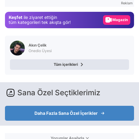
Reklam
Gündem
Keşfet
ile ziyaret ettiğin
Magazin
tüm kategorileri tek akışta gör!
Video
Test
Akın Çelik
Onedio Üyesi
Tüm içerikleri
Sana Özel Seçtiklerimiz
Daha Fazla Sana Özel İçerikler
Yorumlar Aşağıda