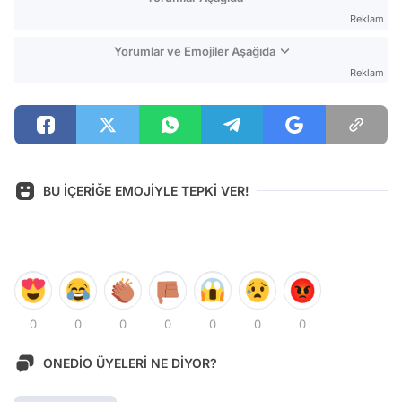
Reklam
Yorumlar ve Emojiler Aşağıda
Reklam
BU İÇERİĞE EMOJİYLE TEPKİ VER!
0
0
0
0
0
0
0
ONEDİO ÜYELERİ NE DİYOR?