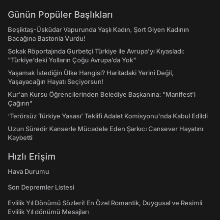
Günün Popüler Başlıkları
Beşiktaş-Üsküdar Vapurunda Yaşlı Kadın, Şort Giyen Kadının
Bacağına Bastonla Vurdu!
Sokak Röportajında Gurbetçi Türkiye ile Avrupa'yı Kıyasladı:
"Türkiye’deki Yolların Çoğu Avrupa’da Yok"
Yaşamak İstediğin Ülke Hangisi? Haritadaki Yerini Değil,
Yaşayacağın Hayatı Seçiyorsun!
Kur'an Kursu Öğrencilerinden Belediye Başkanına: "Manifest’i
Çağırın"
‘Terörsüz Türkiye Yasası’ Teklifi Adalet Komisyonu'nda Kabul Edildi
Uzun Süredir Kanserle Mücadele Eden Şarkıcı Cansever Hayatını
Kaybetti
Hızlı Erişim
Hava Durumu
Son Depremler Listesi
Evlilik Yıl Dönümü Sözleri! En Özel Romantik, Duygusal ve Resimli
Evlilik Yıl dönümü Mesajları