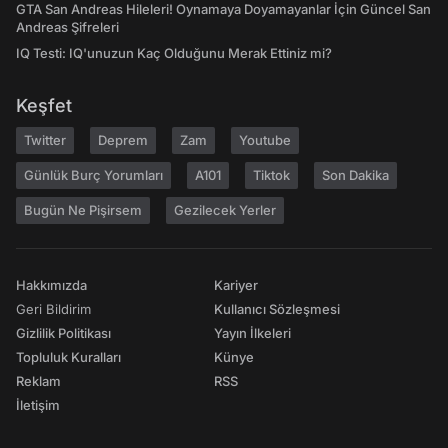
GTA San Andreas Hileleri! Oynamaya Doyamayanlar İçin Güncel San
Andreas Şifreleri
IQ Testi: IQ'unuzun Kaç Olduğunu Merak Ettiniz mi?
Keşfet
Twitter
Deprem
Zam
Youtube
Günlük Burç Yorumları
A101
Tiktok
Son Dakika
Bugün Ne Pişirsem
Gezilecek Yerler
Hakkımızda
Kariyer
Geri Bildirim
Kullanıcı Sözleşmesi
Gizlilik Politikası
Yayın İlkeleri
Topluluk Kuralları
Künye
Reklam
RSS
İletişim