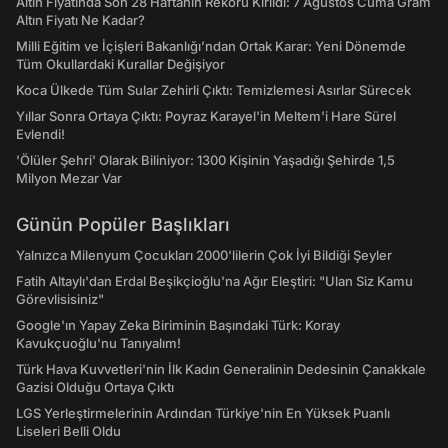
Altın Fiyatında Son 28 Haftanın Rekoru Kırıldı: 7 Ağustos Cuma Gram
Altın Fiyatı Ne Kadar?
Milli Eğitim ve İçişleri Bakanlığı’ndan Ortak Karar: Yeni Dönemde
Tüm Okullardaki Kurallar Değişiyor
Koca Ülkede Tüm Sular Zehirli Çıktı: Temizlemesi Asırlar Sürecek
Yıllar Sonra Ortaya Çıktı: Poyraz Karayel'in Meltem'i Hare Sürel
Evlendi!
'Ölüler Şehri' Olarak Biliniyor: 1300 Kişinin Yaşadığı Şehirde 1,5
Milyon Mezar Var
Günün Popüler Başlıkları
Yalnızca Milenyum Çocukları 2000'lilerin Çok İyi Bildiği Şeyler
Fatih Altaylı'dan Erdal Beşikçioğlu'na Ağır Eleştiri: "Ulan Siz Kamu
Görevlisisiniz"
Google'ın Yapay Zeka Biriminin Başındaki Türk: Koray
Kavukçuoğlu'nu Tanıyalım!
Türk Hava Kuvvetleri'nin İlk Kadın Generalinin Dedesinin Çanakkale
Gazisi Olduğu Ortaya Çıktı
LGS Yerleştirmelerinin Ardından Türkiye'nin En Yüksek Puanlı
Liseleri Belli Oldu