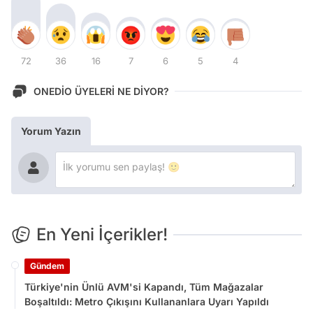
72
36
16
7
6
5
4
ONEDİO ÜYELERİ NE DİYOR?
Yorum Yazın
En Yeni İçerikler!
Gündem
Türkiye'nin Ünlü AVM'si Kapandı, Tüm Mağazalar
Boşaltıldı: Metro Çıkışını Kullananlara Uyarı Yapıldı