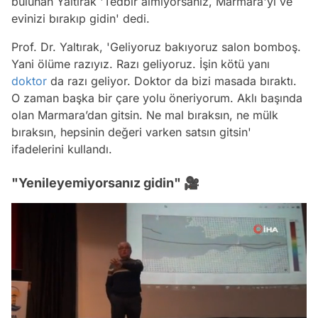
bulunan Yaltırak 'Tedbir almıyorsanız, Marmara'yı ve
evinizi bırakıp gidin' dedi.
Prof. Dr. Yaltırak, 'Geliyoruz bakıyoruz salon bomboş.
Yani ölüme razıyız. Razı geliyoruz. İşin kötü yanı
doktor
da razı geliyor. Doktor da bizi masada bıraktı.
O zaman başka bir çare yolu öneriyorum. Aklı başında
olan Marmara’dan gitsin. Ne mal bıraksın, ne mülk
bıraksın, hepsinin değeri varken satsın gitsin'
ifadelerini kullandı.
"Yenileyemiyorsanız gidin" 🎥