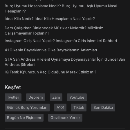
Burç Uyumu Hesaplama Nedir? Burç Uyumu, Aşk Uyumu Nasıl
Hesaplanır?
İdeal Kilo Nedir? İdeal Kilo Hesaplama Nasıl Yapılır?
Ders Çalışırken Dinlenecek Müzikler Nelerdir? Müziksiz
Çalışamayanlar Toplanın!
Instagram Giriş Nasıl Yapılır? Instagram'a Giriş İşlemleri Rehberi
41 Ülkenin Bayrakları ve Ülke Bayraklarının Anlamları
GTA San Andreas Hileleri! Oynamaya Doyamayanlar İçin Güncel San
Andreas Şifreleri
IQ Testi: IQ'unuzun Kaç Olduğunu Merak Ettiniz mi?
Keşfet
Twitter
Deprem
Zam
Youtube
Günlük Burç Yorumları
A101
Tiktok
Son Dakika
Bugün Ne Pişirsem
Gezilecek Yerler