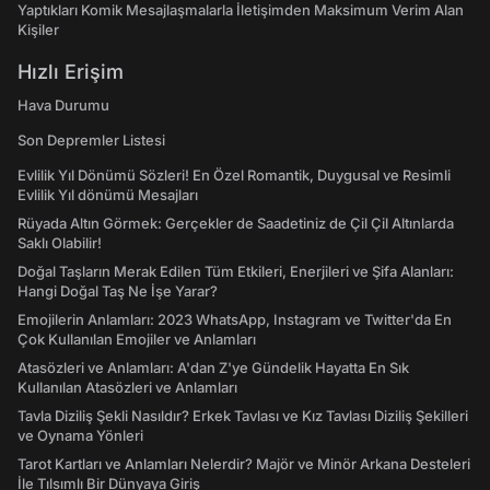
Yaptıkları Komik Mesajlaşmalarla İletişimden Maksimum Verim Alan
Kişiler
Hızlı Erişim
Hava Durumu
Son Depremler Listesi
Evlilik Yıl Dönümü Sözleri! En Özel Romantik, Duygusal ve Resimli
Evlilik Yıl dönümü Mesajları
Rüyada Altın Görmek: Gerçekler de Saadetiniz de Çil Çil Altınlarda
Saklı Olabilir!
Doğal Taşların Merak Edilen Tüm Etkileri, Enerjileri ve Şifa Alanları:
Hangi Doğal Taş Ne İşe Yarar?
Emojilerin Anlamları: 2023 WhatsApp, Instagram ve Twitter'da En
Çok Kullanılan Emojiler ve Anlamları
Atasözleri ve Anlamları: A'dan Z'ye Gündelik Hayatta En Sık
Kullanılan Atasözleri ve Anlamları
Tavla Diziliş Şekli Nasıldır? Erkek Tavlası ve Kız Tavlası Diziliş Şekilleri
ve Oynama Yönleri
Tarot Kartları ve Anlamları Nelerdir? Majör ve Minör Arkana Desteleri
İle Tılsımlı Bir Dünyaya Giriş