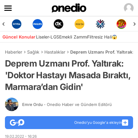
Güncel Konular
Liseler-LGS
Emekli Zammı
Filtresiz Hali😱
Haberler
Sağlık
Hastalıklar
Deprem Uzmanı Prof. Yaltırak: '
Deprem Uzmanı Prof. Yaltırak:
'Doktor Hastayı Masada Bıraktı,
Marmara’dan Gidin'
Emre Ordu
- Onedio Haber ve Gündem Editörü
Onedio’yu Google'a ekleyin
19.02.2022 - 16:26