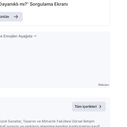
ayanıklı mı?' Sorgulama Ekranı
üntüle
e Emojiler Aşağıda
Reklam
Tüm içerikleri
zel Sanatlar, Tasarım ve Mimarlık Fakültesi Görsel İletişim
raf, tasarım ve renklerin ahengine kendimi kaptırmaktan keyif