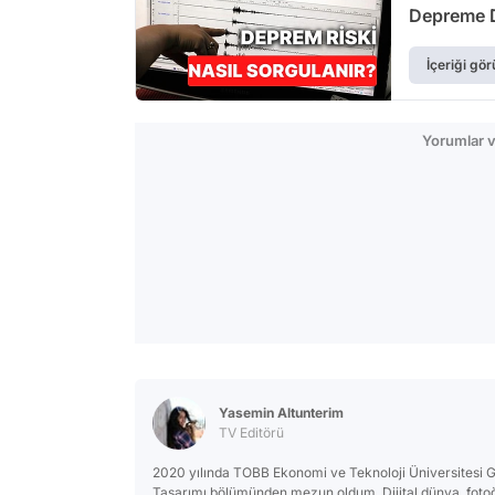
Depreme D
İçeriği gör
Yorumlar v
Yasemin Altunterim
TV Editörü
2020 yılında TOBB Ekonomi ve Teknoloji Üniversitesi Gü
Tasarımı bölümünden mezun oldum. Dijital dünya, fotoğ