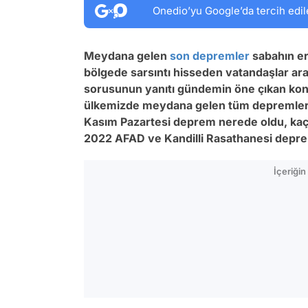
Onedio’yu Google’da tercih edil
Meydana gelen
son depremler
sabahın er
bölgede sarsıntı hisseden vatandaşlar ara
sorusunun yanıtı gündemin öne çıkan kon
ülkemizde meydana gelen tüm depremlere da
Kasım Pazartesi deprem nerede oldu, ka
2022 AFAD ve Kandilli Rasathanesi deprem 
İçeriği