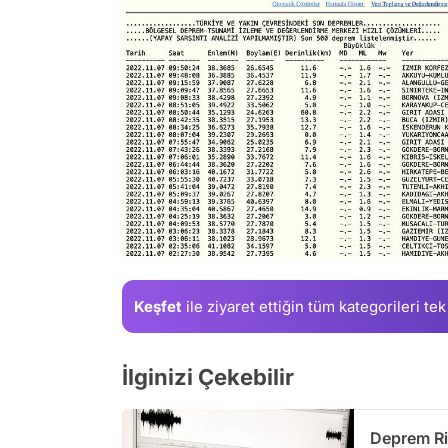
Keşfet
ile ziyaret ettiğin
tüm kategorileri tek
İlginizi Çekebilir
Deprem Ris