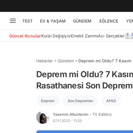
TEST
EV & YAŞAM
GÜNDEM
EĞLENCE
YE
Güncel Konular
Kural Değişiyor
Emekli Zammı
Acı Gerçekler
Haberler
Gündem
Deprem mi Oldu? 7 Kasım P
Listesi
Deprem mi Oldu? 7 Kasım
Rasathanesi Son Depreml
Deprem
Son Depremler
AFAD
Yasemin Altunterim
- TV Editörü
07.11.2022 - 11:33