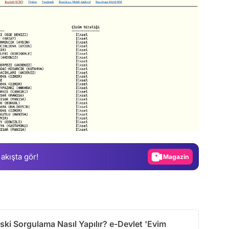
Video
Test
Gündem
 akışta gör!
Magazin
Video
Test
ki Sorgulama Nasıl Yapılır? e-Devlet 'Evim