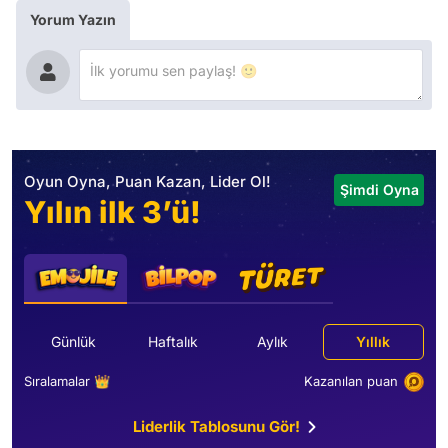
Yorum Yazın
Oyun Oyna, Puan Kazan, Lider Ol!
Şimdi Oyna
Yılın ilk 3’ü!
Günlük
Haftalık
Aylık
Yıllık
Sıralamalar 👑
Kazanılan puan
Liderlik Tablosunu Gör!