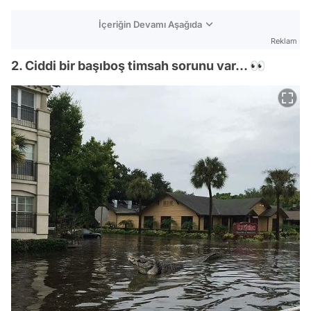
İçeriğin Devamı Aşağıda
Reklam
2. Ciddi bir başıboş timsah sorunu var... 👀