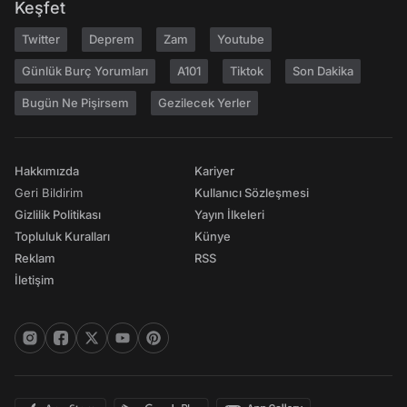
Keşfet
Twitter
Deprem
Zam
Youtube
Günlük Burç Yorumları
A101
Tiktok
Son Dakika
Bugün Ne Pişirsem
Gezilecek Yerler
Hakkımızda
Kariyer
Geri Bildirim
Kullanıcı Sözleşmesi
Gizlilik Politikası
Yayın İlkeleri
Topluluk Kuralları
Künye
Reklam
RSS
İletişim