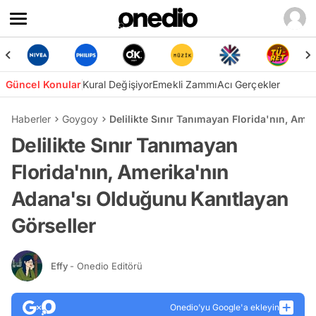
Güncel Konular
Kural Değişiyor
Emekli Zammı
Acı Gerçekler
Haberler
Goygoy
Delilikte Sınır Tanımayan Florida'nın, Am
Delilikte Sınır Tanımayan
Florida'nın, Amerika'nın
Adana'sı Olduğunu Kanıtlayan
Görseller
Effy
- Onedio Editörü
Onedio’yu Google'a ekleyin