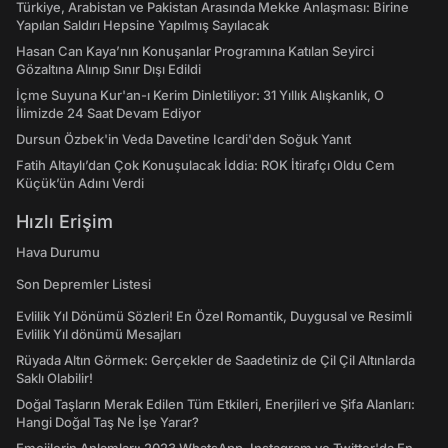
Türkiye, Arabistan ve Pakistan Arasında Mekke Anlaşması: Birine
Yapılan Saldırı Hepsine Yapılmış Sayılacak
Hasan Can Kaya’nın Konuşanlar Programına Katılan Seyirci
Gözaltına Alınıp Sınır Dışı Edildi
İçme Suyuna Kur'an-ı Kerim Dinletiliyor: 31 Yıllık Alışkanlık, O
İlimizde 24 Saat Devam Ediyor
Dursun Özbek'in Veda Davetine Icardi'den Soğuk Yanıt
Fatih Altaylı’dan Çok Konuşulacak İddia: ROK İtirafçı Oldu Cem
Küçük’ün Adını Verdi
Hızlı Erişim
Hava Durumu
Son Depremler Listesi
Evlilik Yıl Dönümü Sözleri! En Özel Romantik, Duygusal ve Resimli
Evlilik Yıl dönümü Mesajları
Rüyada Altın Görmek: Gerçekler de Saadetiniz de Çil Çil Altınlarda
Saklı Olabilir!
Doğal Taşların Merak Edilen Tüm Etkileri, Enerjileri ve Şifa Alanları:
Hangi Doğal Taş Ne İşe Yarar?