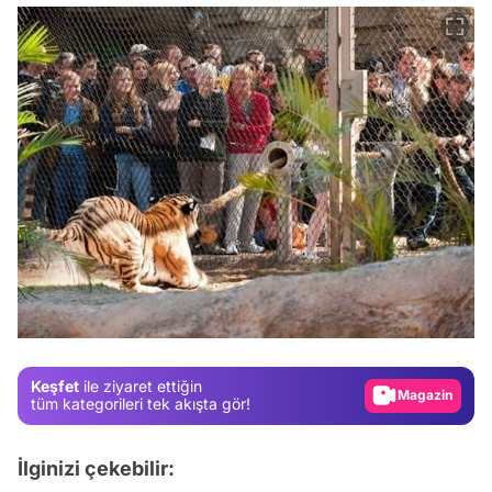
Video
Test
Gündem
Magazin
Keşfet
ile ziyaret ettiğin
Video
tüm kategorileri tek akışta gör!
Test
İlginizi çekebilir: