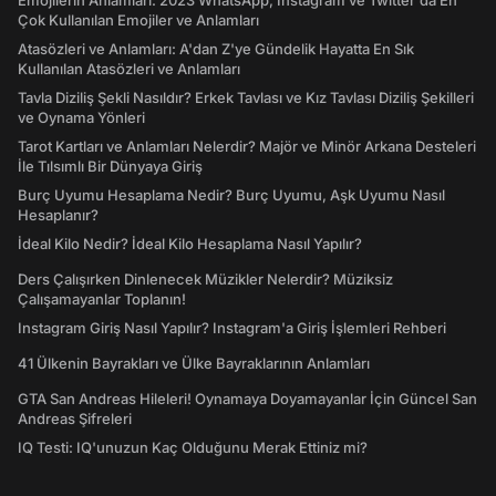
Emojilerin Anlamları: 2023 WhatsApp, Instagram ve Twitter'da En
Çok Kullanılan Emojiler ve Anlamları
Atasözleri ve Anlamları: A'dan Z'ye Gündelik Hayatta En Sık
Kullanılan Atasözleri ve Anlamları
Tavla Diziliş Şekli Nasıldır? Erkek Tavlası ve Kız Tavlası Diziliş Şekilleri
ve Oynama Yönleri
Tarot Kartları ve Anlamları Nelerdir? Majör ve Minör Arkana Desteleri
İle Tılsımlı Bir Dünyaya Giriş
Burç Uyumu Hesaplama Nedir? Burç Uyumu, Aşk Uyumu Nasıl
Hesaplanır?
İdeal Kilo Nedir? İdeal Kilo Hesaplama Nasıl Yapılır?
Ders Çalışırken Dinlenecek Müzikler Nelerdir? Müziksiz
Çalışamayanlar Toplanın!
Instagram Giriş Nasıl Yapılır? Instagram'a Giriş İşlemleri Rehberi
41 Ülkenin Bayrakları ve Ülke Bayraklarının Anlamları
GTA San Andreas Hileleri! Oynamaya Doyamayanlar İçin Güncel San
Andreas Şifreleri
IQ Testi: IQ'unuzun Kaç Olduğunu Merak Ettiniz mi?