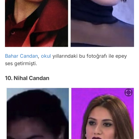
Bahar Candan
,
okul
yıllarındaki bu fotoğrafı ile epey
ses getirmişti.
10. Nihal Candan