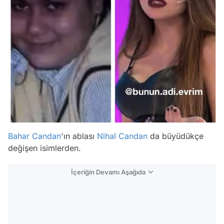
Bahar Candan
'ın ablası
Nihal Candan
da büyüdükçe
değişen isimlerden.
İçeriğin Devamı Aşağıda