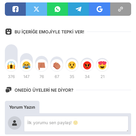
BU İÇERİĞE EMOJİYLE TEPKİ VER!
376
147
76
67
35
34
21
ONEDİO ÜYELERİ NE DİYOR?
Yorum Yazın