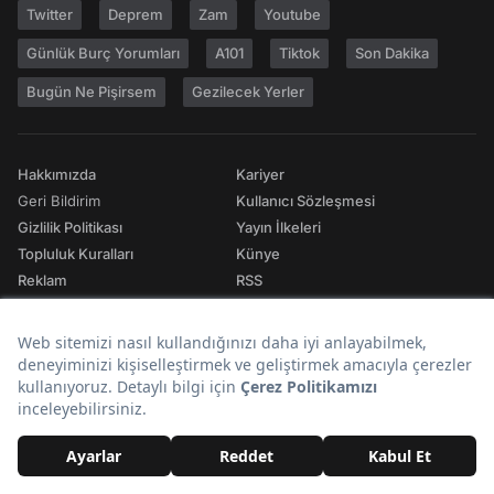
Twitter
Deprem
Zam
Youtube
Günlük Burç Yorumları
A101
Tiktok
Son Dakika
Bugün Ne Pişirsem
Gezilecek Yerler
Hakkımızda
Kariyer
Geri Bildirim
Kullanıcı Sözleşmesi
Gizlilik Politikası
Yayın İlkeleri
Topluluk Kuralları
Künye
Reklam
RSS
İletişim