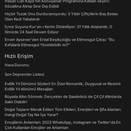
Hasan Can Kaya’nın Konuşanlar Programına Katılan Seyirci
Gözaltına Alınıp Sınır Dışı Edildi
Hiçbir Tuzak Onu Durduramıyordu: 3 Yıldır Çiftçilerin Baş Belası
Olan Kedi Yakalandı
İçme Suyuna Kur'an-ı Kerim Dinletiliyor: 31 Yıllık Alışkanlık, O
İlimizde 24 Saat Devam Ediyor
Enver Aysever'den Erdal Beşikçioğlu ve Etimesgut Çıkışı: “Bu
Kafalarla Etimesgut Yönetilebilir mi?”
Hızlı Erişim
Hava Durumu
Son Depremler Listesi
Evlilik Yıl Dönümü Sözleri! En Özel Romantik, Duygusal ve Resimli
Evlilik Yıl dönümü Mesajları
Rüyada Altın Görmek: Gerçekler de Saadetiniz de Çil Çil Altınlarda
Saklı Olabilir!
Doğal Taşların Merak Edilen Tüm Etkileri, Enerjileri ve Şifa Alanları:
Hangi Doğal Taş Ne İşe Yarar?
Emojilerin Anlamları: 2023 WhatsApp, Instagram ve Twitter'da En
Çok Kullanılan Emojiler ve Anlamları