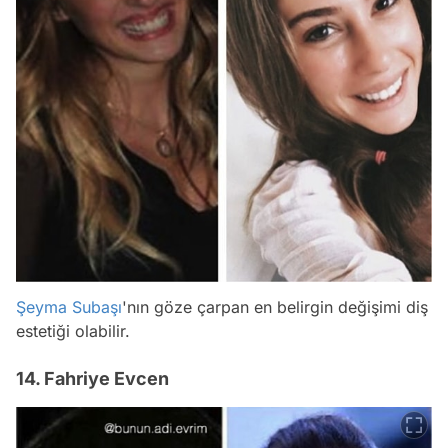
Şeyma Subaşı
'nın göze çarpan en belirgin değişimi diş
estetiği olabilir.
14. Fahriye Evcen