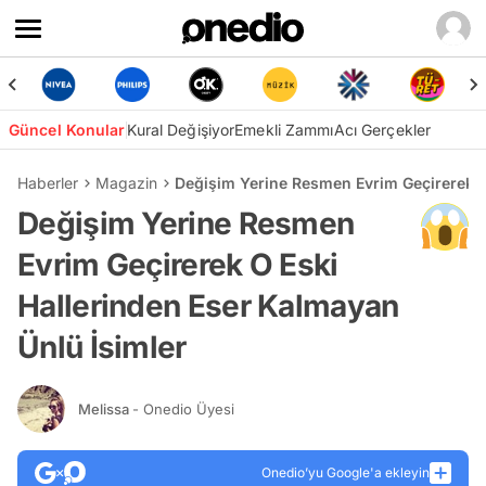
Güncel Konular
Kural Değişiyor
Emekli Zammı
Acı Gerçekler
Haberler
Magazin
Değişim Yerine Resmen Evrim Geçirerek O
Değişim Yerine Resmen
Evrim Geçirerek O Eski
Hallerinden Eser Kalmayan
Ünlü İsimler
Melissa
- Onedio Üyesi
Onedio’yu Google'a ekleyin