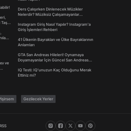
abilir!
Ders Çalışırken Dinlenecek Müzikler
Nelerdir? Müziksiz Çalışamayanlar
eri,
Toplanın!
l Taş
Instagram Giriş Nasıl Yapılır? Instagram'a
Giriş İşlemleri Rehberi
,
nılan
41 Ülkenin Bayrakları ve Ülke Bayraklarının
Anlamları
GTA San Andreas Hileleri! Oynamaya
Doyamayanlar İçin Güncel San Andreas
ası ve
Şifreleri
IQ Testi: IQ'unuzun Kaç Olduğunu Merak
Ettiniz mi?
işirsem
Gezilecek Yerler
RSS