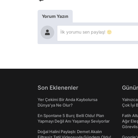
Yorum Yazın
Son Eklenenler
Günün
Yer Çekimi Bir Anda Kaybolursa
Yalnızca
Dünya'ya Ne Olur?
Çok İyi B
En Spontane 5 Burç Belli Oldu! Plan
Fatih Al
Yapmayı Değil Anı Yaşamayı Seviyorlar
Ağır Ele
Görevlis
Doğal Halini Paylaştı: Demet Akalın
Filtresiz Tatil Videosuyla Gündem Oldu!
Google'ı