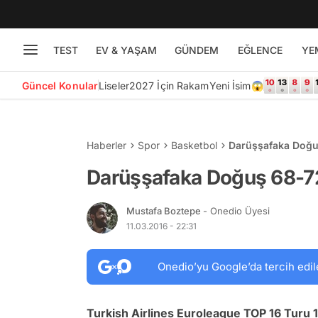
TEST
EV & YAŞAM
GÜNDEM
EĞLENCE
YE
Güncel Konular
Liseler
2027 İçin Rakam
Yeni İsim😱
Haberler
Spor
Basketbol
Darüşşafaka Doğu
Darüşşafaka Doğuş 68-7
Mustafa Boztepe
- Onedio Üyesi
11.03.2016 - 22:31
Onedio’yu Google’da tercih edil
Turkish Airlines Euroleague TOP 16 Turu 1