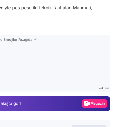
niyle peş peşe iki teknik faul alan Mahmuti,
e Emojiler Aşağıda
Video
Test
Reklam
Gündem
 akışta gör!
Magazin
Video
Test