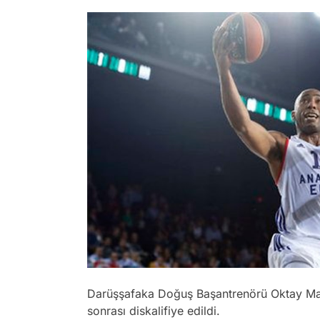
Darüşşafaka Doğuş Başantrenörü Oktay Mahm
sonrası diskalifiye edildi.