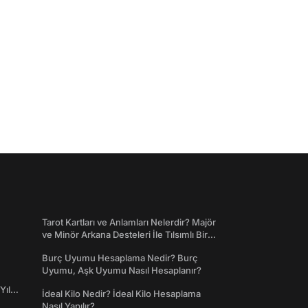
Tarot Kartları ve Anlamları Nelerdir? Majör
ve Minör Arkana Desteleri İle Tılsımlı Bir
Dünyaya Giriş
Burç Uyumu Hesaplama Nedir? Burç
Uyumu, Aşk Uyumu Nasıl Hesaplanır?
Yıl
İdeal Kilo Nedir? İdeal Kilo Hesaplama
Nasıl Yapılır?