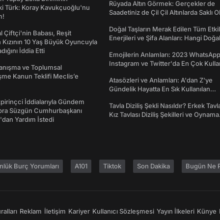
Rüyada Altın Görmek: Gerçekler de
ki Türk: Koray Kavukçuoğlu'nu
Saadetiniz de Çil Çil Altınlarda Saklı Ol
m!
Doğal Taşların Merak Edilen Tüm Etkil
l Çiftçi'nin Babası, Reşit
Enerjileri ve Şifa Alanları: Hangi Doğa
 Kızının 10 Yaş Büyük Oyuncuyla
Ne İşe Yarar?
ığını İddia Etti
Emojilerin Anlamları: 2023 WhatsApp
Instagram ve Twitter'da En Çok Kulla
yanışma ve Toplumsal
Emojiler ve Anlamları
me Kanun Teklifi Meclis’e
Atasözleri ve Anlamları: A'dan Z'ye
Gündelik Hayatta En Sık Kullanılan
Atasözleri ve Anlamları
irinçci İddialarıyla Gündem
Tavla Diziliş Şekli Nasıldır? Erkek Tavl
bra Süzgün Cumhurbaşkanı
Kız Tavlası Diziliş Şekilleri ve Oynama
dan Yardım İstedi
Yönleri
nlük Burç Yorumları
A101
Tiktok
Son Dakika
Bugün Ne P
alları
Reklam
İletişim
Kariyer
Kullanıcı Sözleşmesi
Yayın İlkeleri
Künye