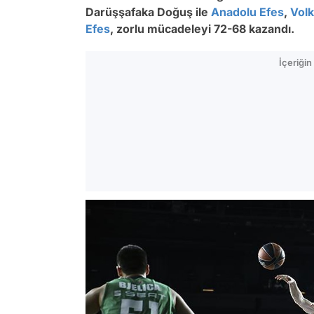
Darüşşafaka Doğuş ile
Anadolu Efes
,
Vol
Efes
, zorlu mücadeleyi 72-68 kazandı.
İçeriği