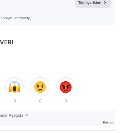
Tüm içerikleri
m.com/mustafabztp/
 VER!
0
0
0
mlar Aşağıda
Reklam