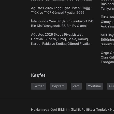
Başında
Ağustos 2026 Togg Fiyat Listesi: Togg
Tanıyalı
T10X ve T10F Güncel Fiyatlar 2026
Ülkü Hila
İstanbul’da Yeni Bir Şehir Kuruluyor! 150
Olmayan
Bin Kişi Yaşayacak, 36 Bin Ev Olacak
Aşk Yaşad
Ağustos 2026 Skoda Fiyat Listesi:
Milli Da
Octavia, Superb, Elroq, Scala, Kamiq,
Bütünleş
Karoq, Fabia ve Kodiaq Güncel Fiyatlar
Sunuldu
Özge Özp
Olan Kü
Erdoğan'
Keşfet
Twitter
Deprem
Zam
Youtube
Gü
Hakkımızda
Geri Bildirim
Gizlilik Politikası
Topluluk Kur