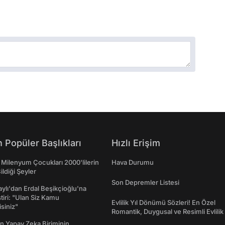
 Popüler Başlıkları
Hızlı Erişim
 Milenyum Çocukları 2000'lilerin
Hava Durumu
ildiği Şeyler
Son Depremler Listesi
taylı'dan Erdal Beşikçioğlu'na
ştiri: "Ulan Siz Kamu
Evlilik Yıl Dönümü Sözleri! En Özel
isiniz"
Romantik, Duygusal ve Resimli Evlilik 
dönümü Mesajları
n Yapay Zeka Biriminin