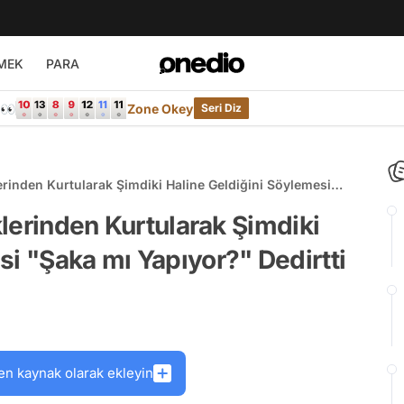
MEK
PARA
e👀
Zone Okey
Seri Diz
lerinden Kurtularak Şimdiki Haline Geldiğini Söylemesi
i
iklerinden Kurtularak Şimdiki
si "Şaka mı Yapıyor?" Dedirtti
en kaynak olarak ekleyin