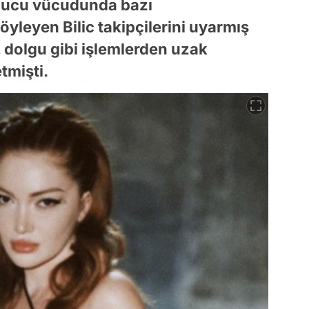
onucu vücudunda bazı
yleyen Bilic takipçilerini uyarmış
, dolgu gibi işlemlerden uzak
tmişti.