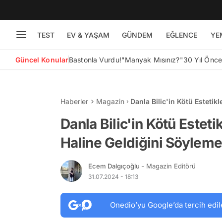
TEST
EV & YAŞAM
GÜNDEM
EĞLENCE
YE
Güncel Konular
Bastonla Vurdu!
"Manyak Mısınız?"
30 Yıl Önc
Haberler
Magazin
Danla Bilic'in Kötü Estetik
"Şaka mı Yapıyor?" Dedirtt
Danla Bilic'in Kötü Estet
Haline Geldiğini Söyleme
Ecem Dalgıçoğlu
- Magazin Editörü
31.07.2024 - 18:13
Onedio’yu Google’da tercih edil