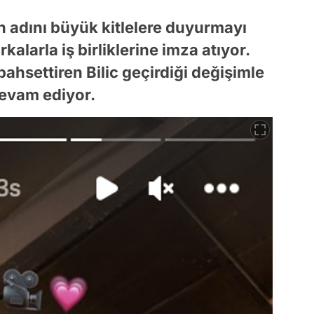
an adını büyük kitlelere duyurmayı
larla iş birliklerine imza atıyor.
ahsettiren Bilic geçirdiği değişimle
devam ediyor.