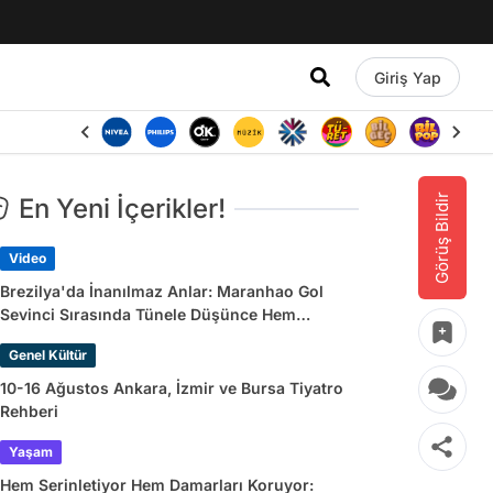
Giriş Yap
Görüş Bildir
En Yeni İçerikler!
Video
Brezilya'da İnanılmaz Anlar: Maranhao Gol
Sevinci Sırasında Tünele Düşünce Hem
Sakatlandı Hem Golü Sayılmadı
Genel Kültür
10-16 Ağustos Ankara, İzmir ve Bursa Tiyatro
Rehberi
Yaşam
Hem Serinletiyor Hem Damarları Koruyor: