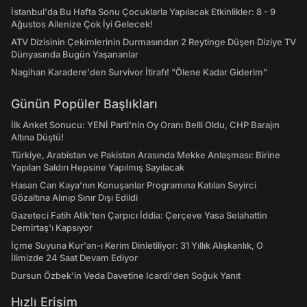
İstanbul'da Bu Hafta Sonu Çocuklarla Yapılacak Etkinlikler: 8 - 9
Ağustos Ailenize Çok İyi Gelecek!
ATV Dizisinin Çekimlerinin Durmasından 2 Reytinge Düşen Diziye TV
Dünyasında Bugün Yaşananlar
Nagihan Karadere'den Survivor İtirafı! "Ölene Kadar Giderim"
Günün Popüler Başlıkları
İlk Anket Sonucu: YENİ Parti'nin Oy Oranı Belli Oldu, CHP Barajın
Altına Düştü!
Türkiye, Arabistan ve Pakistan Arasında Mekke Anlaşması: Birine
Yapılan Saldırı Hepsine Yapılmış Sayılacak
Hasan Can Kaya’nın Konuşanlar Programına Katılan Seyirci
Gözaltına Alınıp Sınır Dışı Edildi
Gazeteci Fatih Atik'ten Çarpıcı İddia: Çerçeve Yasa Selahattin
Demirtaş'ı Kapsıyor
İçme Suyuna Kur'an-ı Kerim Dinletiliyor: 31 Yıllık Alışkanlık, O
İlimizde 24 Saat Devam Ediyor
Dursun Özbek'in Veda Davetine Icardi'den Soğuk Yanıt
Hızlı Erişim