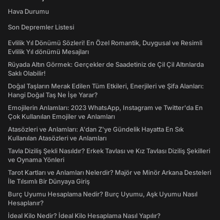
Hava Durumu
Son Depremler Listesi
Evlilik Yıl Dönümü Sözleri! En Özel Romantik, Duygusal ve Resimli
Evlilik Yıl dönümü Mesajları
Rüyada Altın Görmek: Gerçekler de Saadetiniz de Çil Çil Altınlarda
Saklı Olabilir!
Doğal Taşların Merak Edilen Tüm Etkileri, Enerjileri ve Şifa Alanları:
Hangi Doğal Taş Ne İşe Yarar?
Emojilerin Anlamları: 2023 WhatsApp, Instagram ve Twitter'da En
Çok Kullanılan Emojiler ve Anlamları
Atasözleri ve Anlamları: A'dan Z'ye Gündelik Hayatta En Sık
Kullanılan Atasözleri ve Anlamları
Tavla Diziliş Şekli Nasıldır? Erkek Tavlası ve Kız Tavlası Diziliş Şekilleri
ve Oynama Yönleri
Tarot Kartları ve Anlamları Nelerdir? Majör ve Minör Arkana Desteleri
İle Tılsımlı Bir Dünyaya Giriş
Burç Uyumu Hesaplama Nedir? Burç Uyumu, Aşk Uyumu Nasıl
Hesaplanır?
İdeal Kilo Nedir? İdeal Kilo Hesaplama Nasıl Yapılır?