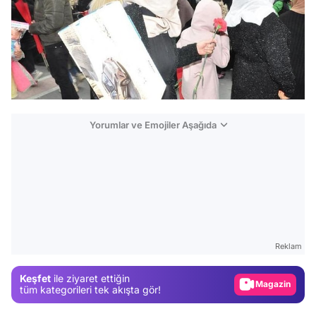
Yorumlar ve Emojiler Aşağıda
Video
Test
Reklam
Gündem
Keşfet
ile ziyaret ettiğin
Magazin
tüm kategorileri tek akışta gör!
Video