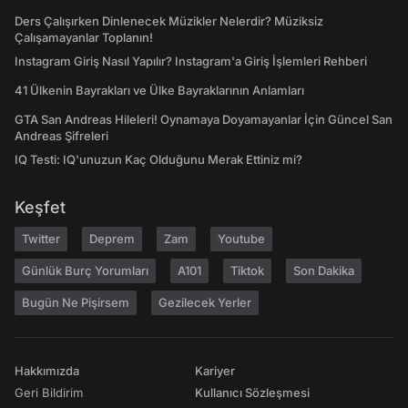
Ders Çalışırken Dinlenecek Müzikler Nelerdir? Müziksiz
Çalışamayanlar Toplanın!
Instagram Giriş Nasıl Yapılır? Instagram'a Giriş İşlemleri Rehberi
41 Ülkenin Bayrakları ve Ülke Bayraklarının Anlamları
GTA San Andreas Hileleri! Oynamaya Doyamayanlar İçin Güncel San
Andreas Şifreleri
IQ Testi: IQ'unuzun Kaç Olduğunu Merak Ettiniz mi?
Keşfet
Twitter
Deprem
Zam
Youtube
Günlük Burç Yorumları
A101
Tiktok
Son Dakika
Bugün Ne Pişirsem
Gezilecek Yerler
Hakkımızda
Kariyer
Geri Bildirim
Kullanıcı Sözleşmesi