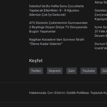
Alınıp Sı
İstanbul'da Bu Hafta Sonu Çocuklarla
Yapılacak Etkinlikler: 8 - 9 Ağustos
Gazeteci
Ailenize Çok İyi Gelecek!
Çerçeve 
Kapsıyo
ATV Dizisinin Çekimlerinin Durmasından
2 Reytinge Düşen Diziye TV Dünyasında
İçme Suy
Bugün Yaşananlar
31 Yıllık
Devam E
Nagihan Karadere'den Survivor İtirafı!
"Ölene Kadar Giderim"
Dursun 
Icardi'd
Keşfet
Twitter
Deprem
Zam
Youtube
Gü
Hakkımızda
Geri Bildirim
Gizlilik Politikası
Topluluk Kur