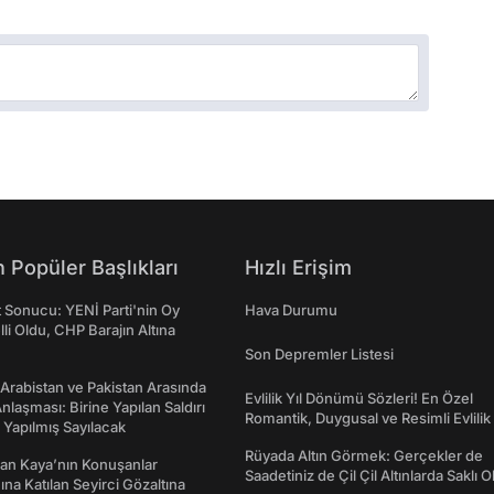
 Popüler Başlıkları
Hızlı Erişim
t Sonucu: YENİ Parti'nin Oy
Hava Durumu
lli Oldu, CHP Barajın Altına
Son Depremler Listesi
 Arabistan ve Pakistan Arasında
Evlilik Yıl Dönümü Sözleri! En Özel
laşması: Birine Yapılan Saldırı
Romantik, Duygusal ve Resimli Evlilik 
Yapılmış Sayılacak
dönümü Mesajları
Rüyada Altın Görmek: Gerçekler de
an Kaya’nın Konuşanlar
Saadetiniz de Çil Çil Altınlarda Saklı Ol
na Katılan Seyirci Gözaltına