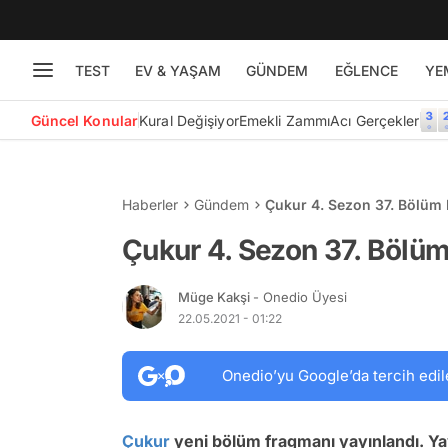
TEST
EV & YAŞAM
GÜNDEM
EĞLENCE
YE
Güncel Konular
Kural Değişiyor
Emekli Zammı
Acı Gerçekler
Haberler
Gündem
Çukur 4. Sezon 37. Bölüm
Çukur 4. Sezon 37. Bölü
Müge Kakşi
- Onedio Üyesi
22.05.2021 - 01:22
Onedio’yu Google’da tercih edil
Çukur
yeni bölüm fragmanı yayınlandı. Y