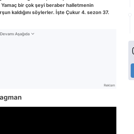
e Yamaç bir çok şeyi beraber halletmenin
şun kaldığını söylerler. İşte Çukur 4. sezon 37.
n Devamı Aşağıda
Reklam
Fragman