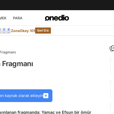
MEK
PARA
ZoneOkey 101
Seri Diz
 Fragmanı
m Fragmanı
en kaynak olarak ekleyin
ayınlanan fragmanda; Yamaç ve Efsun bir ömür