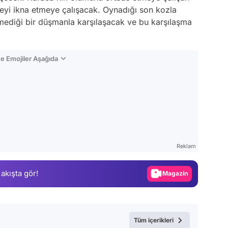
leyi ikna etmeye çalışacak. Oynadığı son kozla
emediği bir düşmanla karşılaşacak ve bu karşılaşma
e Emojiler Aşağıda
Video
Test
Reklam
Gündem
 akışta gör!
Magazin
Video
Test
Tüm içerikleri