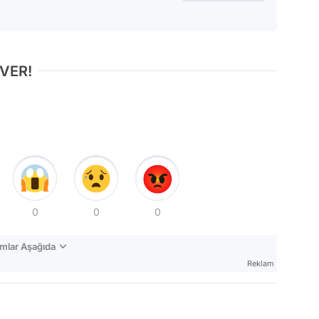
 VER!
0
0
0
mlar Aşağıda
Reklam