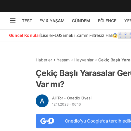
TEST
EV & YAŞAM
GÜNDEM
EĞLENCE
YE
Güncel Konular
Liseler-LGS
Emekli Zammı
Filtresiz Hali😱
Haberler
Yaşam
Hayvanlar
Çekiç Başlı Yar
Çekiç Başlı Yarasalar G
Var mı?
Ali Tor
- Onedio Üyesi
12.11.2023 - 06:16
Onedio’yu Google’da tercih edil