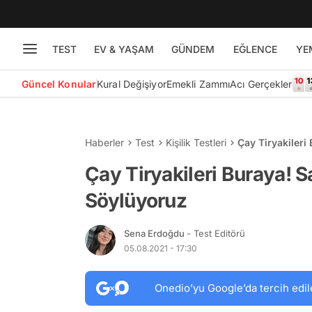
TEST
EV & YAŞAM
GÜNDEM
EĞLENCE
YE
Güncel Konular
Kural Değişiyor
Emekli Zammı
Acı Gerçekler
Haberler
Test
Kişilik Testleri
Çay Tiryakileri
Çay Tiryakileri Buraya! S
Söylüyoruz
Sena Erdoğdu
- Test Editörü
05.08.2021 - 17:30
Onedio’yu Google’da tercih edil