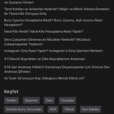
ve Oynama Yönleri
Tarot Kartları ve Anlamları Nelerdir? Majör ve Minör Arkana Desteleri
İle Tılsımlı Bir Dünyaya Giriş
Burç Uyumu Hesaplama Nedir? Burç Uyumu, Aşk Uyumu Nasıl
Hesaplanır?
İdeal Kilo Nedir? İdeal Kilo Hesaplama Nasıl Yapılır?
Ders Çalışırken Dinlenecek Müzikler Nelerdir? Müziksiz
Çalışamayanlar Toplanın!
Instagram Giriş Nasıl Yapılır? Instagram'a Giriş İşlemleri Rehberi
41 Ülkenin Bayrakları ve Ülke Bayraklarının Anlamları
GTA San Andreas Hileleri! Oynamaya Doyamayanlar İçin Güncel San
Andreas Şifreleri
IQ Testi: IQ'unuzun Kaç Olduğunu Merak Ettiniz mi?
Keşfet
Twitter
Deprem
Zam
Youtube
Günlük Burç Yorumları
A101
Tiktok
Son Dakika