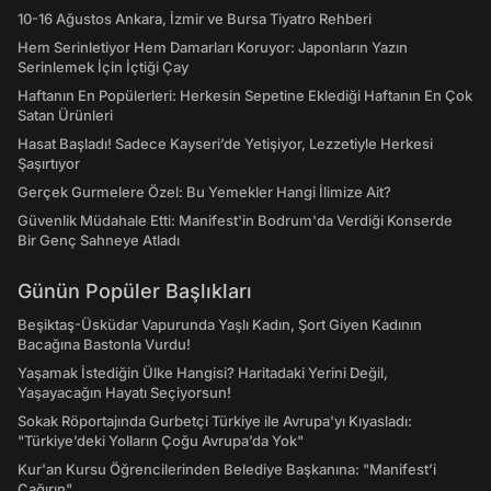
10-16 Ağustos Ankara, İzmir ve Bursa Tiyatro Rehberi
Hem Serinletiyor Hem Damarları Koruyor: Japonların Yazın
Serinlemek İçin İçtiği Çay
Haftanın En Popülerleri: Herkesin Sepetine Eklediği Haftanın En Çok
Satan Ürünleri
Hasat Başladı! Sadece Kayseri’de Yetişiyor, Lezzetiyle Herkesi
Şaşırtıyor
Gerçek Gurmelere Özel: Bu Yemekler Hangi İlimize Ait?
Güvenlik Müdahale Etti: Manifest'in Bodrum'da Verdiği Konserde
Bir Genç Sahneye Atladı
Günün Popüler Başlıkları
Beşiktaş-Üsküdar Vapurunda Yaşlı Kadın, Şort Giyen Kadının
Bacağına Bastonla Vurdu!
Yaşamak İstediğin Ülke Hangisi? Haritadaki Yerini Değil,
Yaşayacağın Hayatı Seçiyorsun!
Sokak Röportajında Gurbetçi Türkiye ile Avrupa'yı Kıyasladı:
"Türkiye’deki Yolların Çoğu Avrupa’da Yok"
Kur'an Kursu Öğrencilerinden Belediye Başkanına: "Manifest’i
Çağırın"