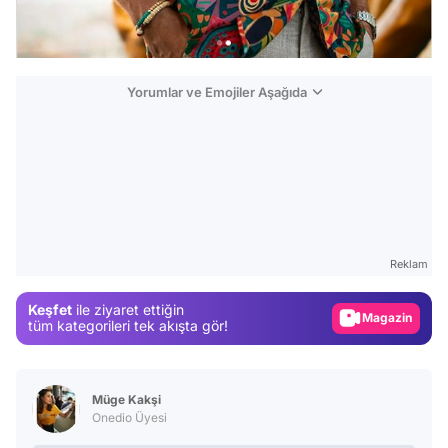
Yorumlar ve Emojiler Aşağıda
Video
Test
Reklam
Gündem
Keşfet
ile ziyaret ettiğin
Magazin
tüm kategorileri tek akışta gör!
Video
Test
Müge Kakşi
Onedio Üyesi