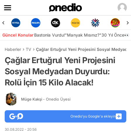
Güncel Konular
Bastonla Vurdu!
"Manyak Mısınız?"
30 Yıl Önce👀
Haberler
TV
Çağlar Ertuğrul Yeni Projesini Sosyal Medyadan
Çağlar Ertuğrul Yeni Projesini
Sosyal Medyadan Duyurdu:
Rolü İçin 15 Kilo Alacak!
Müge Kakşi
- Onedio Üyesi
Onedio’yu Google'a ekleyin
30.08.2022 - 20:56