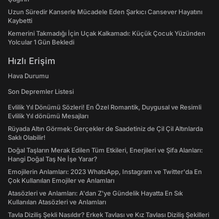
Uzun Süredir Kanserle Mücadele Eden Şarkıcı Cansever Hayatını
Kaybetti
Kemerini Takmadığı İçin Uçak Kalkamadı: Küçük Çocuk Yüzünden
Yolcular 1 Gün Bekledi
Hızlı Erişim
Hava Durumu
Son Depremler Listesi
Evlilik Yıl Dönümü Sözleri! En Özel Romantik, Duygusal ve Resimli
Evlilik Yıl dönümü Mesajları
Rüyada Altın Görmek: Gerçekler de Saadetiniz de Çil Çil Altınlarda
Saklı Olabilir!
Doğal Taşların Merak Edilen Tüm Etkileri, Enerjileri ve Şifa Alanları:
Hangi Doğal Taş Ne İşe Yarar?
Emojilerin Anlamları: 2023 WhatsApp, Instagram ve Twitter'da En
Çok Kullanılan Emojiler ve Anlamları
Atasözleri ve Anlamları: A'dan Z'ye Gündelik Hayatta En Sık
Kullanılan Atasözleri ve Anlamları
Tavla Diziliş Şekli Nasıldır? Erkek Tavlası ve Kız Tavlası Diziliş Şekilleri