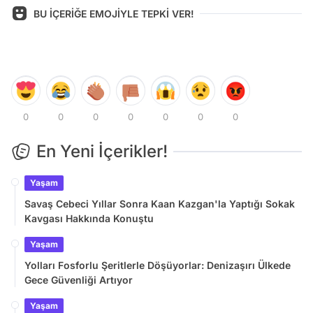
BU İÇERİĞE EMOJİYLE TEPKİ VER!
0
0
0
0
0
0
0
En Yeni İçerikler!
Yaşam
Savaş Cebeci Yıllar Sonra Kaan Kazgan'la Yaptığı Sokak
Kavgası Hakkında Konuştu
Yaşam
Yolları Fosforlu Şeritlerle Döşüyorlar: Denizaşırı Ülkede
Gece Güvenliği Artıyor
Yaşam