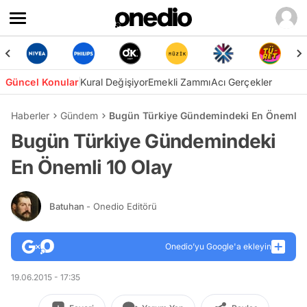
Güncel Konular
Kural Değişiyor
Emekli Zammı
Acı Gerçekler
Haberler
Gündem
Bugün Türkiye Gündemindeki En Önemli 1
Bugün Türkiye Gündemindeki
En Önemli 10 Olay
Batuhan
- Onedio Editörü
Onedio’yu Google'a ekleyin
19.06.2015 - 17:35