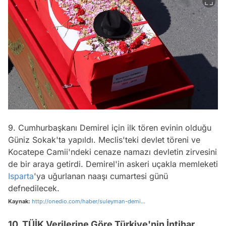
9. Cumhurbaşkanı Demirel için ilk tören evinin olduğu
Güniz Sokak'ta yapıldı. Meclis'teki devlet töreni ve
Kocatepe Camii'ndeki cenaze namazı devletin zirvesini
de bir araya getirdi. Demirel'in askeri uçakla memleketi
Isparta
'ya uğurlanan naaşı cumartesi günü
defnedilecek.
Kaynak:
http://onedio.com/haber/suleyman-demi...
10. TÜİK Verilerine Göre Türkiye'nin İntihar