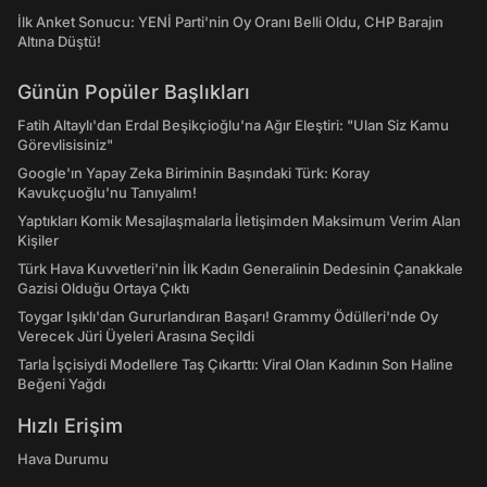
İlk Anket Sonucu: YENİ Parti'nin Oy Oranı Belli Oldu, CHP Barajın
Altına Düştü!
Günün Popüler Başlıkları
Fatih Altaylı'dan Erdal Beşikçioğlu'na Ağır Eleştiri: "Ulan Siz Kamu
Görevlisisiniz"
Google'ın Yapay Zeka Biriminin Başındaki Türk: Koray
Kavukçuoğlu'nu Tanıyalım!
Yaptıkları Komik Mesajlaşmalarla İletişimden Maksimum Verim Alan
Kişiler
Türk Hava Kuvvetleri'nin İlk Kadın Generalinin Dedesinin Çanakkale
Gazisi Olduğu Ortaya Çıktı
Toygar Işıklı'dan Gururlandıran Başarı! Grammy Ödülleri'nde Oy
Verecek Jüri Üyeleri Arasına Seçildi
Tarla İşçisiydi Modellere Taş Çıkarttı: Viral Olan Kadının Son Haline
Beğeni Yağdı
Hızlı Erişim
Hava Durumu