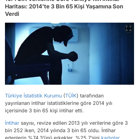
Haritası: 2014'te 3 Bin 65 Kişi Yaşamına Son
Verdi
Türkiye İstatistik Kurumu
(
TÜİK
) tarafından
yayınlanan intihar istatistiklerine göre 2014 yılı
içerisinde 3 bin 65 kişi intihar etti.
İntihar
sayısı, revize edilen 2013 yılı verilerine göre 3
bin 252 iken, 2014 yılında 3 bin 65 oldu. İntihar
edenlerin %74,3’ünü erkekler, %25,7’sini
kadınlar