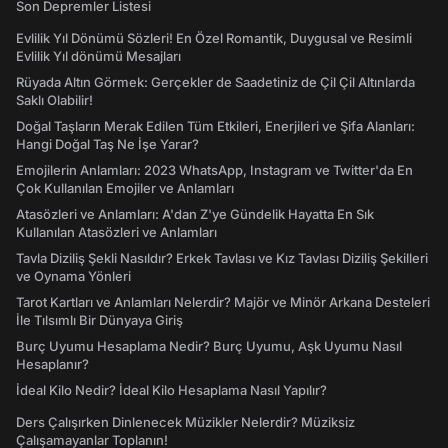
Son Depremler Listesi
Evlilik Yıl Dönümü Sözleri! En Özel Romantik, Duygusal ve Resimli
Evlilik Yıl dönümü Mesajları
Rüyada Altın Görmek: Gerçekler de Saadetiniz de Çil Çil Altınlarda
Saklı Olabilir!
Doğal Taşların Merak Edilen Tüm Etkileri, Enerjileri ve Şifa Alanları:
Hangi Doğal Taş Ne İşe Yarar?
Emojilerin Anlamları: 2023 WhatsApp, Instagram ve Twitter'da En
Çok Kullanılan Emojiler ve Anlamları
Atasözleri ve Anlamları: A'dan Z'ye Gündelik Hayatta En Sık
Kullanılan Atasözleri ve Anlamları
Tavla Diziliş Şekli Nasıldır? Erkek Tavlası ve Kız Tavlası Diziliş Şekilleri
ve Oynama Yönleri
Tarot Kartları ve Anlamları Nelerdir? Majör ve Minör Arkana Desteleri
İle Tılsımlı Bir Dünyaya Giriş
Burç Uyumu Hesaplama Nedir? Burç Uyumu, Aşk Uyumu Nasıl
Hesaplanır?
İdeal Kilo Nedir? İdeal Kilo Hesaplama Nasıl Yapılır?
Ders Çalışırken Dinlenecek Müzikler Nelerdir? Müziksiz
Çalışamayanlar Toplanın!