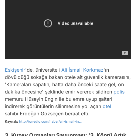
Eskişehir
'de, üniversiteli
Ali İsmail Korkmaz
'ın
dövüldüğü sokağa bakan otele ait güvenlik kamerasını,
'Kameraları kapatın, hatta daha önceki saate gel, on
dakika öncesine' şeklinde emir vererek sildiren
polis
memuru Hüseyin Engin ile bu emre uyup şalteri
indirerek görüntülerin silinmesine yol açan
otel
sahibi Erdoğan Gözseçen beraat etti.
Kaynak:
http://onedio.com/haber/ali-ismail-in...
3. Kuzey Ormanları Savunması: '3. Köprü Artık