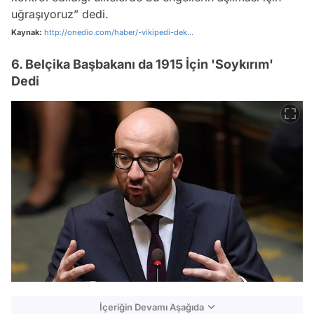
uğraşıyoruz” dedi.
Kaynak:
http://onedio.com/haber/-vikipedi-dek...
6. Belçika Başbakanı da 1915 İçin 'Soykırım'
Dedi
İçeriğin Devamı Aşağıda