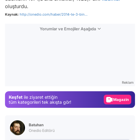
oluşturdu.
Kaynak:
http://onedio.com/haber/2014-te-3-bin...
Yorumlar ve Emojiler Aşağıda
Video
Test
Gündem
Reklam
Magazin
Keşfet
ile ziyaret ettiğin
Video
tüm kategorileri tek akışta gör!
Test
Batuhan
Onedio Editörü