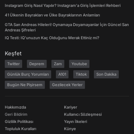
Instagram Giriş Nasıl Yapılır? Instagram'a Giriş İşlemleri Rehberi
41 Ülkenin Bayrakları ve Ülke Bayraklarının Anlamları
GTA San Andreas Hileleri! Oynamaya Doyamayanlar İçin Güncel San
Andreas Şifreleri
IQ Testi: IQ'unuzun Kaç Olduğunu Merak Ettiniz mi?
Keşfet
Twitter
Deprem
Zam
Youtube
Günlük Burç Yorumları
A101
Tiktok
Son Dakika
Bugün Ne Pişirsem
Gezilecek Yerler
Hakkımızda
Kariyer
Geri Bildirim
Kullanıcı Sözleşmesi
Gizlilik Politikası
Yayın İlkeleri
Topluluk Kuralları
Künye