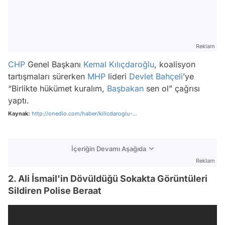
Reklam
CHP
Genel Başkanı
Kemal Kılıçdaroğlu
, koalisyon
tartışmaları sürerken
MHP
lideri
Devlet Bahçeli
’ye
“Birlikte hükümet kuralım,
Başbakan
sen ol” çağrısı
yaptı.
Kaynak:
http://onedio.com/haber/kilicdaroglu-...
İçeriğin Devamı Aşağıda
Reklam
2. Ali İsmail'in Dövüldüğü Sokakta Görüntüleri
Sildiren Polise Beraat