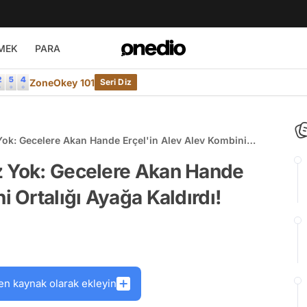
MEK
PARA
ZoneOkey 101
Seri Diz
Yok: Gecelere Akan Hande Erçel'in Alev Alev Kombini
z Yok: Gecelere Akan Hande
i Ortalığı Ayağa Kaldırdı!
en kaynak olarak ekleyin