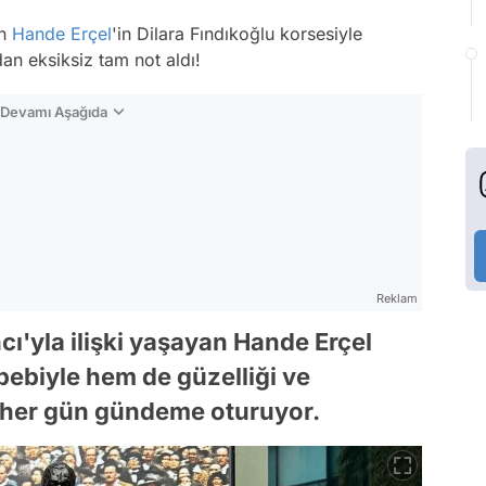
an
Hande Erçel
'in Dilara Fındıkoğlu korsesiyle
dan eksiksiz tam not aldı!
n Devamı Aşağıda
Reklam
cı'yla ilişki yaşayan Hande Erçel
ebiyle hem de güzelliği ve
her gün gündeme oturuyor.