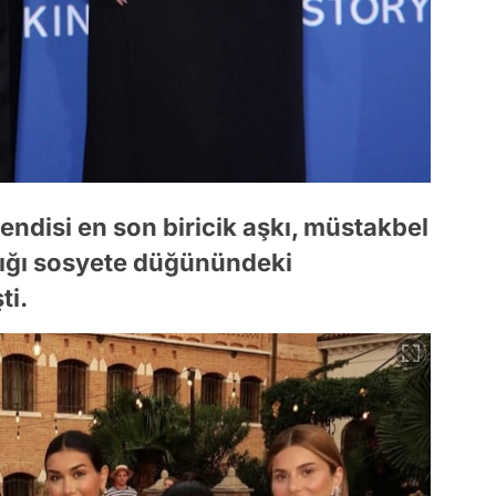
endisi en son biricik aşkı, müstakbel
ıldığı sosyete düğünündeki
ti.