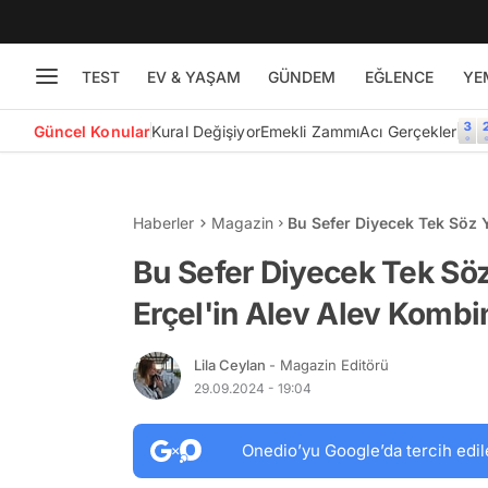
TEST
EV & YAŞAM
GÜNDEM
EĞLENCE
YE
Güncel Konular
Kural Değişiyor
Emekli Zammı
Acı Gerçekler
Haberler
Magazin
Bu Sefer Diyecek Tek Söz 
Ortalığı Ayağa Kaldırdı!
Bu Sefer Diyecek Tek Sö
Erçel'in Alev Alev Kombin
Lila Ceylan
- Magazin Editörü
29.09.2024 - 19:04
Onedio’yu Google’da tercih edil