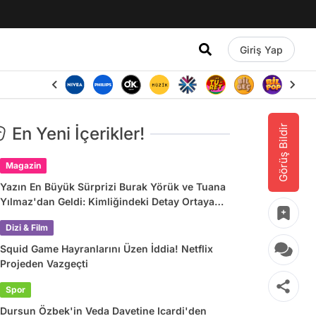
Giriş Yap
Görüş Bildir
En Yeni İçerikler!
Magazin
Yazın En Büyük Sürprizi Burak Yörük ve Tuana
Yılmaz'dan Geldi: Kimliğindeki Detay Ortaya
Çıkardı
Dizi & Film
Squid Game Hayranlarını Üzen İddia! Netflix
Projeden Vazgeçti
Spor
Dursun Özbek'in Veda Davetine Icardi'den