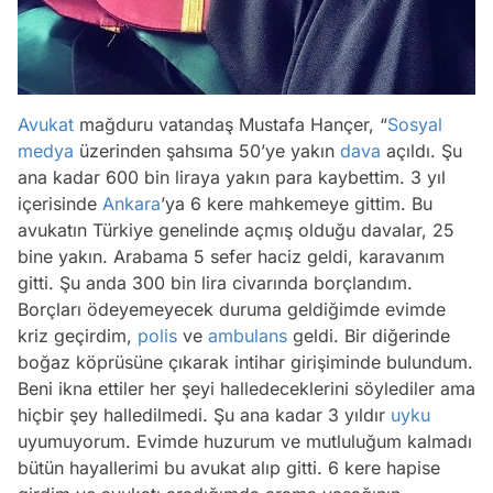
Avukat
mağduru vatandaş Mustafa Hançer,
“
Sosyal
medya
üzerinden şahsıma 50’ye yakın
dava
açıldı. Şu
ana kadar 600 bin liraya yakın para kaybettim. 3 yıl
içerisinde
Ankara
’ya 6 kere mahkemeye gittim. Bu
avukatın Türkiye genelinde açmış olduğu davalar, 25
bine yakın. Arabama 5 sefer haciz geldi, karavanım
gitti. Şu anda 300 bin lira civarında borçlandım.
Borçları ödeyemeyecek duruma geldiğimde evimde
kriz geçirdim,
polis
ve
ambulans
geldi. Bir diğerinde
boğaz köprüsüne çıkarak intihar girişiminde bulundum.
Beni ikna ettiler her şeyi halledeceklerini söylediler ama
hiçbir şey halledilmedi. Şu ana kadar 3 yıldır
uyku
uyumuyorum. Evimde huzurum ve mutluluğum kalmadı
bütün hayallerimi bu avukat alıp gitti. 6 kere hapise