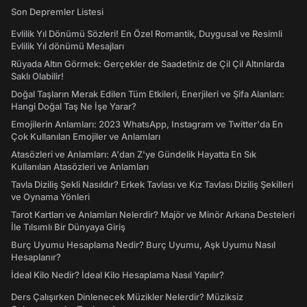
Son Depremler Listesi
Evlilik Yıl Dönümü Sözleri! En Özel Romantik, Duygusal ve Resimli
Evlilik Yıl dönümü Mesajları
Rüyada Altın Görmek: Gerçekler de Saadetiniz de Çil Çil Altınlarda
Saklı Olabilir!
Doğal Taşların Merak Edilen Tüm Etkileri, Enerjileri ve Şifa Alanları:
Hangi Doğal Taş Ne İşe Yarar?
Emojilerin Anlamları: 2023 WhatsApp, Instagram ve Twitter'da En
Çok Kullanılan Emojiler ve Anlamları
Atasözleri ve Anlamları: A'dan Z'ye Gündelik Hayatta En Sık
Kullanılan Atasözleri ve Anlamları
Tavla Diziliş Şekli Nasıldır? Erkek Tavlası ve Kız Tavlası Diziliş Şekilleri
ve Oynama Yönleri
Tarot Kartları ve Anlamları Nelerdir? Majör ve Minör Arkana Desteleri
İle Tılsımlı Bir Dünyaya Giriş
Burç Uyumu Hesaplama Nedir? Burç Uyumu, Aşk Uyumu Nasıl
Hesaplanır?
İdeal Kilo Nedir? İdeal Kilo Hesaplama Nasıl Yapılır?
Ders Çalışırken Dinlenecek Müzikler Nelerdir? Müziksiz