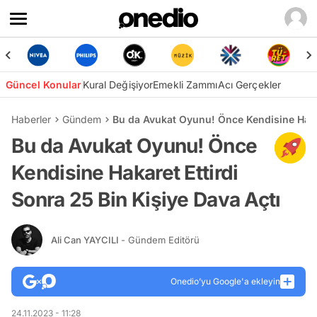
Güncel Konular
Kural Değişiyor
Emekli Zammı
Acı Gerçekler
Haberler
Gündem
Bu da Avukat Oyunu! Önce Kendisine Hakar
Bu da Avukat Oyunu! Önce
Kendisine Hakaret Ettirdi
Sonra 25 Bin Kişiye Dava Açtı
Ali Can YAYCILI
- Gündem Editörü
Onedio’yu Google'a ekleyin
24.11.2023 - 11:28