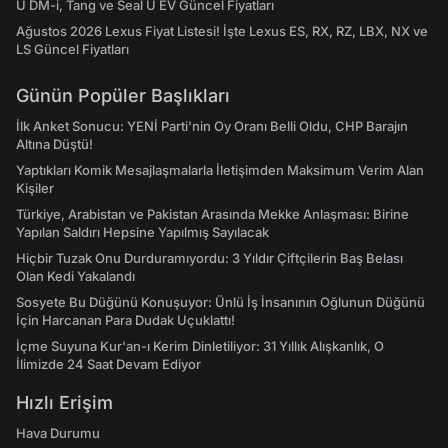
U DM-i, Tang ve Seal U EV Güncel Fiyatları
Ağustos 2026 Lexus Fiyat Listesi! İşte Lexus ES, RX, RZ, LBX, NX ve
LS Güncel Fiyatları
Günün Popüler Başlıkları
İlk Anket Sonucu: YENİ Parti'nin Oy Oranı Belli Oldu, CHP Barajın
Altına Düştü!
Yaptıkları Komik Mesajlaşmalarla İletişimden Maksimum Verim Alan
Kişiler
Türkiye, Arabistan ve Pakistan Arasında Mekke Anlaşması: Birine
Yapılan Saldırı Hepsine Yapılmış Sayılacak
Hiçbir Tuzak Onu Durduramıyordu: 3 Yıldır Çiftçilerin Baş Belası
Olan Kedi Yakalandı
Sosyete Bu Düğünü Konuşuyor: Ünlü İş İnsanının Oğlunun Düğünü
İçin Harcanan Para Dudak Uçuklattı!
İçme Suyuna Kur'an-ı Kerim Dinletiliyor: 31 Yıllık Alışkanlık, O
İlimizde 24 Saat Devam Ediyor
Hızlı Erişim
Hava Durumu