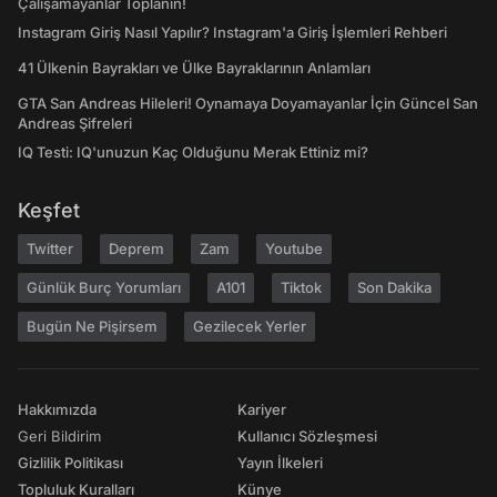
Çalışamayanlar Toplanın!
Instagram Giriş Nasıl Yapılır? Instagram'a Giriş İşlemleri Rehberi
41 Ülkenin Bayrakları ve Ülke Bayraklarının Anlamları
GTA San Andreas Hileleri! Oynamaya Doyamayanlar İçin Güncel San
Andreas Şifreleri
IQ Testi: IQ'unuzun Kaç Olduğunu Merak Ettiniz mi?
Keşfet
Twitter
Deprem
Zam
Youtube
Günlük Burç Yorumları
A101
Tiktok
Son Dakika
Bugün Ne Pişirsem
Gezilecek Yerler
Hakkımızda
Kariyer
Geri Bildirim
Kullanıcı Sözleşmesi
Gizlilik Politikası
Yayın İlkeleri
Topluluk Kuralları
Künye