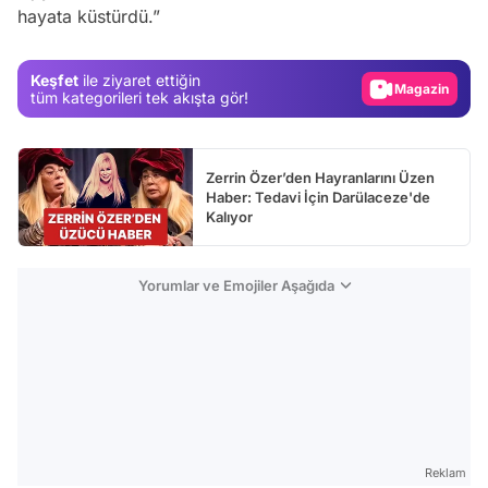
hayata küstürdü.”
Gündem
Magazin
Keşfet
ile ziyaret ettiğin
Video
tüm kategorileri tek akışta gör!
Test
Zerrin Özer’den Hayranlarını Üzen
Haber: Tedavi İçin Darülaceze'de
Kalıyor
Yorumlar ve Emojiler Aşağıda
Reklam