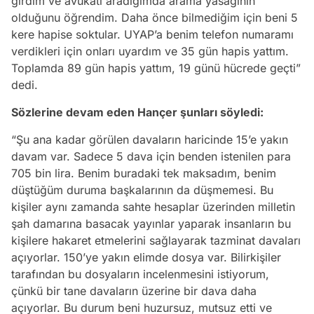
girdim ve avukatı aradığımda arama yasağının
olduğunu öğrendim. Daha önce bilmediğim için beni 5
kere hapise soktular. UYAP’a benim telefon numaramı
verdikleri için onları uyardım ve 35 gün hapis yattım.
Toplamda 89 gün hapis yattım, 19 günü hücrede geçti”
dedi.
Sözlerine devam eden Hançer şunları söyledi:
“Şu ana kadar görülen davaların haricinde 15’e yakın
davam var. Sadece 5 dava için benden istenilen para
705 bin lira. Benim buradaki tek maksadım, benim
düştüğüm duruma başkalarının da düşmemesi. Bu
kişiler aynı zamanda sahte hesaplar üzerinden milletin
şah damarına basacak yayınlar yaparak insanların bu
kişilere hakaret etmelerini sağlayarak tazminat davaları
açıyorlar. 150’ye yakın elimde dosya var. Bilirkişiler
tarafından bu dosyaların incelenmesini istiyorum,
Video
çünkü bir tane davaların üzerine bir dava daha
Test
açıyorlar. Bu durum beni huzursuz, mutsuz etti ve