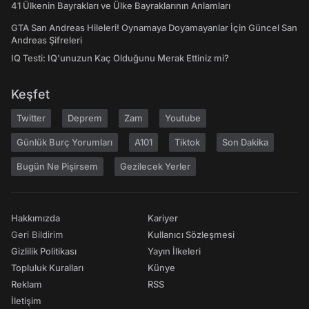
41 Ülkenin Bayrakları ve Ülke Bayraklarının Anlamları
GTA San Andreas Hileleri! Oynamaya Doyamayanlar İçin Güncel San
Andreas Şifreleri
IQ Testi: IQ'unuzun Kaç Olduğunu Merak Ettiniz mi?
Keşfet
Twitter
Deprem
Zam
Youtube
Günlük Burç Yorumları
A101
Tiktok
Son Dakika
Bugün Ne Pişirsem
Gezilecek Yerler
Hakkımızda
Kariyer
Geri Bildirim
Kullanıcı Sözleşmesi
Gizlilik Politikası
Yayın İlkeleri
Topluluk Kuralları
Künye
Reklam
RSS
İletişim