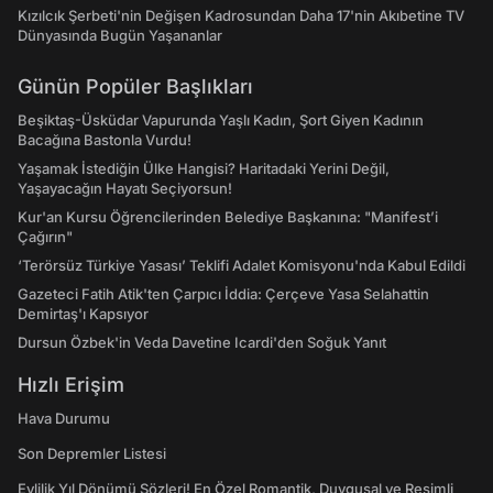
Kızılcık Şerbeti'nin Değişen Kadrosundan Daha 17'nin Akıbetine TV
Dünyasında Bugün Yaşananlar
Günün Popüler Başlıkları
Beşiktaş-Üsküdar Vapurunda Yaşlı Kadın, Şort Giyen Kadının
Bacağına Bastonla Vurdu!
Yaşamak İstediğin Ülke Hangisi? Haritadaki Yerini Değil,
Yaşayacağın Hayatı Seçiyorsun!
Kur'an Kursu Öğrencilerinden Belediye Başkanına: "Manifest’i
Çağırın"
‘Terörsüz Türkiye Yasası’ Teklifi Adalet Komisyonu'nda Kabul Edildi
Gazeteci Fatih Atik'ten Çarpıcı İddia: Çerçeve Yasa Selahattin
Demirtaş'ı Kapsıyor
Dursun Özbek'in Veda Davetine Icardi'den Soğuk Yanıt
Hızlı Erişim
Hava Durumu
Son Depremler Listesi
Evlilik Yıl Dönümü Sözleri! En Özel Romantik, Duygusal ve Resimli