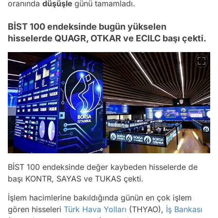
oranında
düşüşle
günü tamamladı.
BİST 100 endeksinde bugün yükselen
hisselerde QUAGR, OTKAR ve ECILC başı çekti.
BİST 100 endeksinde değer kaybeden hisselerde de
başı KONTR, SAYAS ve TUKAS çekti.
İşlem hacimlerine bakıldığında günün en çok işlem
gören hisseleri
Türk Hava Yolları
(THYAO),
İş Bankası