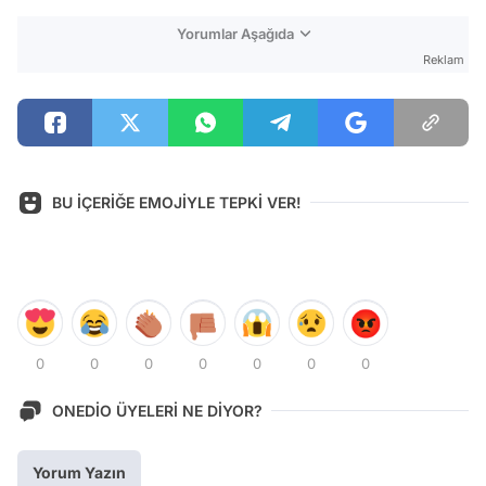
Yorumlar Aşağıda
Reklam
BU İÇERİĞE EMOJİYLE TEPKİ VER!
0
0
0
0
0
0
0
ONEDİO ÜYELERİ NE DİYOR?
Yorum Yazın