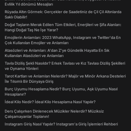
Evlilik Yıl dönümü Mesajları
Rüyada Altın Görmek: Gerçekler de Saadetiniz de Çil Çil Altınlarda
Saklı Olabilir!
Doğal Taşların Merak Edilen Tüm Etkileri, Enerjileri ve Şifa Alanları:
Hangi Doğal Taş Ne İşe Yarar?
Emojilerin Anlamları: 2023 WhatsApp, Instagram ve Twitter'da En
Çok Kullanılan Emojiler ve Anlamları
Atasözleri ve Anlamları: A'dan Z'ye Gündelik Hayatta En Sık
Kullanılan Atasözleri ve Anlamları
Tavla Diziliş Şekli Nasıldır? Erkek Tavlası ve Kız Tavlası Diziliş Şekilleri
ve Oynama Yönleri
Tarot Kartları ve Anlamları Nelerdir? Majör ve Minör Arkana Desteleri
İle Tılsımlı Bir Dünyaya Giriş
Burç Uyumu Hesaplama Nedir? Burç Uyumu, Aşk Uyumu Nasıl
Hesaplanır?
İdeal Kilo Nedir? İdeal Kilo Hesaplama Nasıl Yapılır?
Ders Çalışırken Dinlenecek Müzikler Nelerdir? Müziksiz
Çalışamayanlar Toplanın!
Instagram Giriş Nasıl Yapılır? Instagram'a Giriş İşlemleri Rehberi