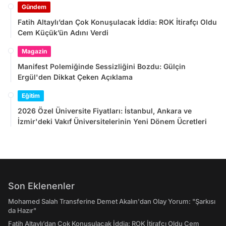
Gündem
Fatih Altaylı’dan Çok Konuşulacak İddia: ROK İtirafçı Oldu
Cem Küçük’ün Adını Verdi
Magazin
Manifest Polemiğinde Sessizliğini Bozdu: Gülçin
Ergül'den Dikkat Çeken Açıklama
Eğitim
2026 Özel Üniversite Fiyatları: İstanbul, Ankara ve
İzmir'deki Vakıf Üniversitelerinin Yeni Dönem Ücretleri
Son Eklenenler
Mohamed Salah Transferine Demet Akalın'dan Olay Yorum: "Şarkısı
da Hazır"
Fatih Altaylı’dan Çok Konuşulacak İddia: ROK İtirafçı Oldu Cem