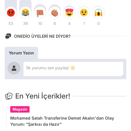
53
39
10
8
4
1
0
ONEDİO ÜYELERİ NE DİYOR?
Yorum Yazın
En Yeni İçerikler!
Magazin
Mohamed Salah Transferine Demet Akalın'dan Olay
Yorum: "Şarkısı da Hazır"