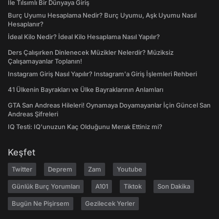
İle Tılsımlı Bir Dünyaya Giriş
Burç Uyumu Hesaplama Nedir? Burç Uyumu, Aşk Uyumu Nasıl
Hesaplanır?
İdeal Kilo Nedir? İdeal Kilo Hesaplama Nasıl Yapılır?
Ders Çalışırken Dinlenecek Müzikler Nelerdir? Müziksiz
Çalışamayanlar Toplanın!
Instagram Giriş Nasıl Yapılır? Instagram'a Giriş İşlemleri Rehberi
41 Ülkenin Bayrakları ve Ülke Bayraklarının Anlamları
GTA San Andreas Hileleri! Oynamaya Doyamayanlar İçin Güncel San
Andreas Şifreleri
IQ Testi: IQ'unuzun Kaç Olduğunu Merak Ettiniz mi?
Keşfet
Twitter
Deprem
Zam
Youtube
Günlük Burç Yorumları
A101
Tiktok
Son Dakika
Bugün Ne Pişirsem
Gezilecek Yerler