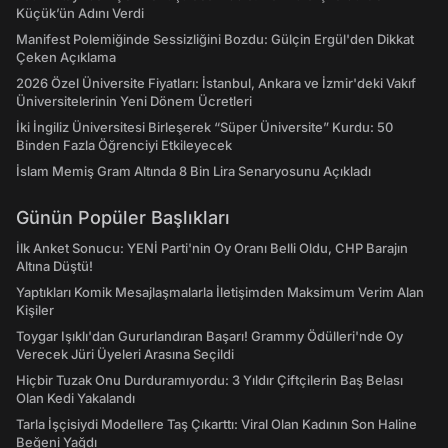
Küçük’ün Adını Verdi
Manifest Polemiğinde Sessizliğini Bozdu: Gülçin Ergül'den Dikkat
Çeken Açıklama
2026 Özel Üniversite Fiyatları: İstanbul, Ankara ve İzmir'deki Vakıf
Üniversitelerinin Yeni Dönem Ücretleri
İki İngiliz Üniversitesi Birleşerek “Süper Üniversite” Kurdu: 50
Binden Fazla Öğrenciyi Etkileyecek
İslam Memiş Gram Altında 8 Bin Lira Senaryosunu Açıkladı
Günün Popüler Başlıkları
İlk Anket Sonucu: YENİ Parti'nin Oy Oranı Belli Oldu, CHP Barajın
Altına Düştü!
Yaptıkları Komik Mesajlaşmalarla İletişimden Maksimum Verim Alan
Kişiler
Toygar Işıklı'dan Gururlandıran Başarı! Grammy Ödülleri'nde Oy
Verecek Jüri Üyeleri Arasına Seçildi
Hiçbir Tuzak Onu Durduramıyordu: 3 Yıldır Çiftçilerin Baş Belası
Olan Kedi Yakalandı
Tarla İşçisiydi Modellere Taş Çıkarttı: Viral Olan Kadının Son Haline
Beğeni Yağdı