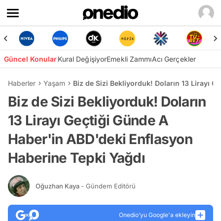
Güncel Konular
Kural Değişiyor
Emekli Zammı
Acı Gerçekler
Haberler
Yaşam
Biz de Sizi Bekliyorduk! Doların 13 Lirayı 
Biz de Sizi Bekliyorduk! Doların
13 Lirayı Geçtiği Günde A
Haber'in ABD'deki Enflasyon
Haberine Tepki Yağdı
Oğuzhan Kaya
- Gündem Editörü
Onedio’yu Google'a ekleyin