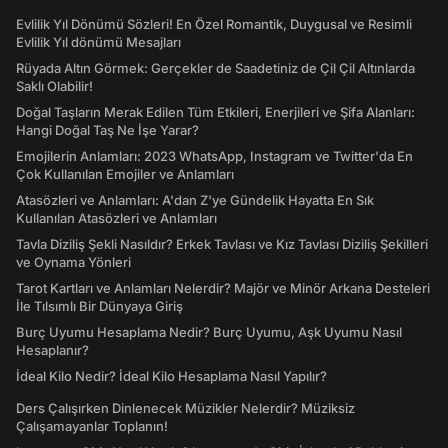
Evlilik Yıl Dönümü Sözleri! En Özel Romantik, Duygusal ve Resimli
Evlilik Yıl dönümü Mesajları
Rüyada Altın Görmek: Gerçekler de Saadetiniz de Çil Çil Altınlarda
Saklı Olabilir!
Doğal Taşların Merak Edilen Tüm Etkileri, Enerjileri ve Şifa Alanları:
Hangi Doğal Taş Ne İşe Yarar?
Emojilerin Anlamları: 2023 WhatsApp, Instagram ve Twitter'da En
Çok Kullanılan Emojiler ve Anlamları
Atasözleri ve Anlamları: A'dan Z'ye Gündelik Hayatta En Sık
Kullanılan Atasözleri ve Anlamları
Tavla Diziliş Şekli Nasıldır? Erkek Tavlası ve Kız Tavlası Diziliş Şekilleri
ve Oynama Yönleri
Tarot Kartları ve Anlamları Nelerdir? Majör ve Minör Arkana Desteleri
İle Tılsımlı Bir Dünyaya Giriş
Burç Uyumu Hesaplama Nedir? Burç Uyumu, Aşk Uyumu Nasıl
Hesaplanır?
İdeal Kilo Nedir? İdeal Kilo Hesaplama Nasıl Yapılır?
Ders Çalışırken Dinlenecek Müzikler Nelerdir? Müziksiz
Çalışamayanlar Toplanın!