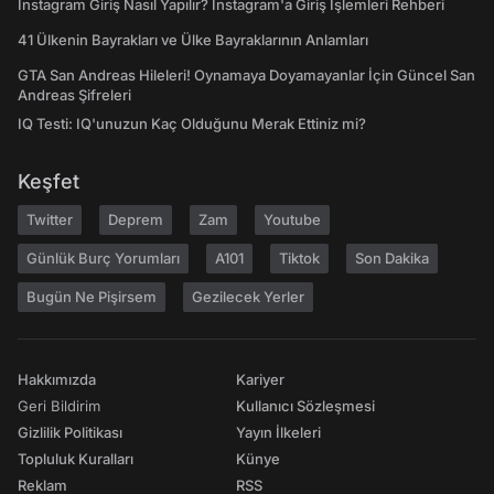
Instagram Giriş Nasıl Yapılır? Instagram'a Giriş İşlemleri Rehberi
41 Ülkenin Bayrakları ve Ülke Bayraklarının Anlamları
GTA San Andreas Hileleri! Oynamaya Doyamayanlar İçin Güncel San
Andreas Şifreleri
IQ Testi: IQ'unuzun Kaç Olduğunu Merak Ettiniz mi?
Keşfet
Twitter
Deprem
Zam
Youtube
Günlük Burç Yorumları
A101
Tiktok
Son Dakika
Bugün Ne Pişirsem
Gezilecek Yerler
Hakkımızda
Kariyer
Geri Bildirim
Kullanıcı Sözleşmesi
Gizlilik Politikası
Yayın İlkeleri
Topluluk Kuralları
Künye
Reklam
RSS