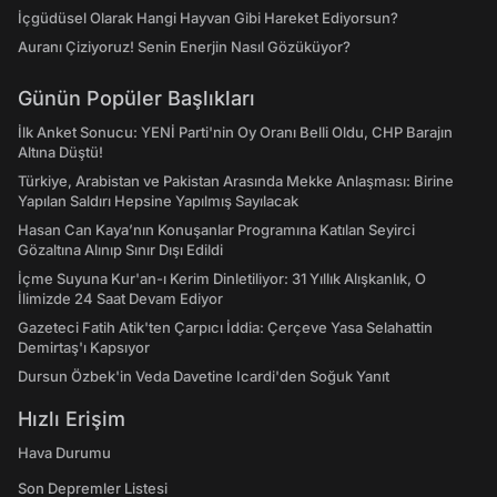
İçgüdüsel Olarak Hangi Hayvan Gibi Hareket Ediyorsun?
Auranı Çiziyoruz! Senin Enerjin Nasıl Gözüküyor?
Günün Popüler Başlıkları
İlk Anket Sonucu: YENİ Parti'nin Oy Oranı Belli Oldu, CHP Barajın
Altına Düştü!
Türkiye, Arabistan ve Pakistan Arasında Mekke Anlaşması: Birine
Yapılan Saldırı Hepsine Yapılmış Sayılacak
Hasan Can Kaya’nın Konuşanlar Programına Katılan Seyirci
Gözaltına Alınıp Sınır Dışı Edildi
İçme Suyuna Kur'an-ı Kerim Dinletiliyor: 31 Yıllık Alışkanlık, O
İlimizde 24 Saat Devam Ediyor
Gazeteci Fatih Atik'ten Çarpıcı İddia: Çerçeve Yasa Selahattin
Demirtaş'ı Kapsıyor
Dursun Özbek'in Veda Davetine Icardi'den Soğuk Yanıt
Hızlı Erişim
Hava Durumu
Son Depremler Listesi