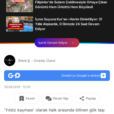
Filipinler'de Suların Çekilmesiyle Ortaya Çıkan
Görüntü Hem Ürküttü Hem Büyüledi
İçme Suyuna Kur'an-ı Kerim Dinletiliyor: 31
Yıllık Alışkanlık, O İlimizde 24 Saat Devam
Ediyor
İçerik Devam Ediyor
Emre Ş.
- Onedio Üyesi
Onedio’yu Google'a ekleyin
29.08.2019 - 12:35
Favori
Yorum Yap
Paylaş
'Yıldız kayması' olarak halk arasında bilinen gök taşı