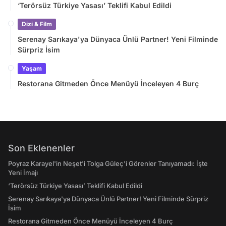
‘Terörsüz Türkiye Yasası’ Teklifi Kabul Edildi
Dizi & Film
Serenay Sarıkaya'ya Dünyaca Ünlü Partner! Yeni Filminde
Sürpriz İsim
Yaşam
Restorana Gitmeden Önce Menüyü İnceleyen 4 Burç
Son Eklenenler
Poyraz Karayel'in Neşet'i Tolga Güleç'i Görenler Tanıyamadı: İşte
Yeni İmajı
‘Terörsüz Türkiye Yasası’ Teklifi Kabul Edildi
Serenay Sarıkaya'ya Dünyaca Ünlü Partner! Yeni Filminde Sürpriz
İsim
Restorana Gitmeden Önce Menüyü İnceleyen 4 Burç