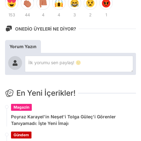
153
44
4
4
3
2
1
ONEDİO ÜYELERİ NE DİYOR?
Yorum Yazın
En Yeni İçerikler!
Magazin
Poyraz Karayel'in Neşet'i Tolga Güleç'i Görenler
Tanıyamadı: İşte Yeni İmajı
Gündem