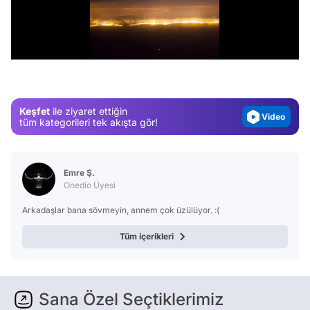
Video
/
Test
Gündem
Magazin
Keşfet
ile ziyaret ettiğin
Video
tüm kategorileri tek akışta gör!
Test
Emre Ş.
Onedio Üyesi
Arkadaşlar bana sövmeyin, annem çok üzülüyor. :(
Tüm içerikleri
Sana Özel Seçtiklerimiz