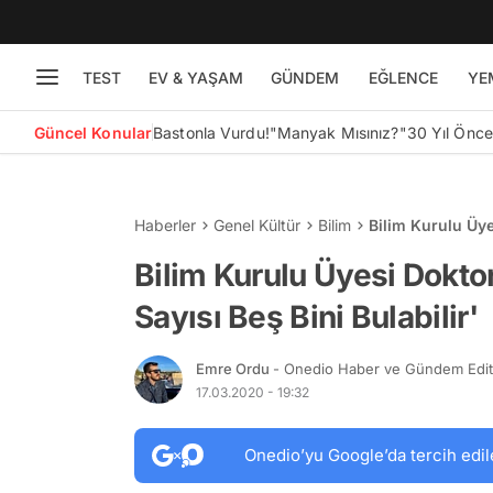
TEST
EV & YAŞAM
GÜNDEM
EĞLENCE
YE
Güncel Konular
Bastonla Vurdu!
"Manyak Mısınız?"
30 Yıl Önc
Haberler
Genel Kültür
Bilim
Bilim Kurulu Üye
Bulabilir'
Bilim Kurulu Üyesi Doktor
Sayısı Beş Bini Bulabilir'
Emre Ordu
- Onedio Haber ve Gündem Edi
17.03.2020 - 19:32
Onedio’yu Google’da tercih edil