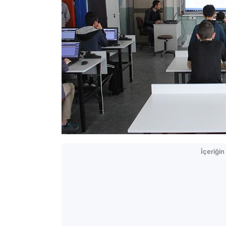
İçeriği