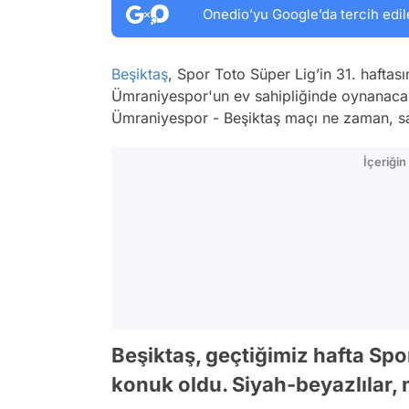
Onedio’yu Google’da tercih edil
Beşiktaş
, Spor Toto Süper Lig’in 31. haftas
Ümraniyespor'un ev sahipliğinde oynanacak 
Ümraniyespor - Beşiktaş maçı ne zaman, sa
İçeriği
Beşiktaş, geçtiğimiz hafta Sp
konuk oldu. Siyah-beyazlılar, m