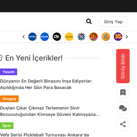
Giriş Yap
Görüş Bildir
En Yeni İçerikler!
Yaşam
Dünyanın En Değerli Binasını İnşa Ediyorlar:
Açıldığında Her Gün Para Basacak
Goygoy
Duştan Çıkar Çıkmaz Terlemenin Sinir
Bozuculuğundan Kimseye Güveni Kalmayana
Son 24 Saatin Viral Tweetleri
Spor
Vefa Serisi Pickleball Turnuvası Ankara'da