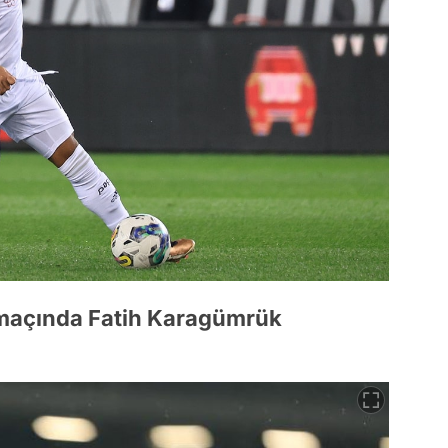
 maçında Fatih Karagümrük