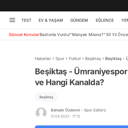
TEST
EV & YAŞAM
GÜNDEM
EĞLENCE
YE
Güncel Konular
Bastonla Vurdu!
"Manyak Mısınız?"
30 Yıl Önc
Haberler
Spor
Futbol
Beşiktaş
Beşiktaş -
Kanalda?
Beşiktaş - Ümraniyespor
ve Hangi Kanalda?
Beşiktaş
Bahadır Özdemir
- Spor Editörü
21.04.2023 - 17:12