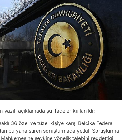
n yazılı açıklamada şu ifadeler kullanıldı:
isaklı 36 özel ve tüzel kişiye karşı Belçika Federal
ından bu yana süren soruşturmada yetkili Soruşturma
 Mahkemesine sevkine yönelik talebini reddettiği