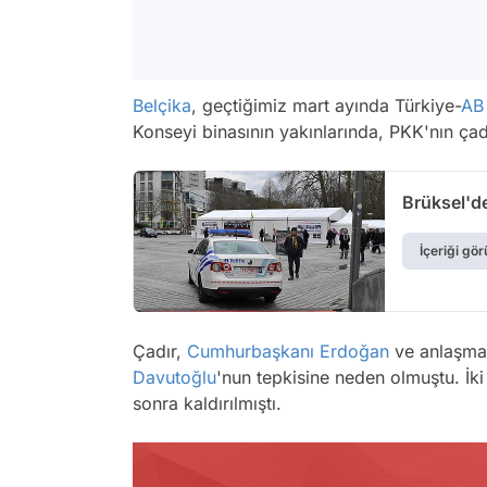
Belçika
, geçtiğimiz mart ayında Türkiye-
AB
Konseyi binasının yakınlarında, PKK'nın çad
Brüksel'de
İçeriği gör
Çadır,
Cumhurbaşkanı Erdoğan
ve anlaşma
Davutoğlu
'nun tepkisine neden olmuştu. İk
sonra kaldırılmıştı.