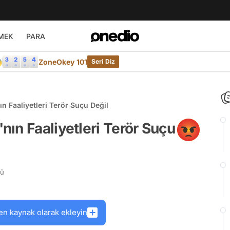
MEK
PARA

ZoneOkey 101
Seri Diz
 Faaliyetleri Terör Suçu Değil
ın Faaliyetleri Terör Suçu
rü
en kaynak olarak ekleyin