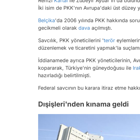
Remzi
Kartal
ile Zübeyir Aydar'ın da bulund
İki isim de PKK'nın Avrupa'daki üst düzey yö
Belçika
'da 2006 yılında PKK hakkında soru
gecikmeli olarak
dava
açılmıştı.
Savcılık, PKK yöneticilerini '
terör
eylemlerin
düzenlemek ve ticaretini yapmak'la suçlamı
İddianamede ayrıca PKK yöneticilerinin, Avr
kopararak, Türkiye'nin güneydoğusu ile
Ira
hazırladığı belirtilmişti.
Federal savcının bu karara itiraz etme hakk
Dışişleri'nden kınama geldi