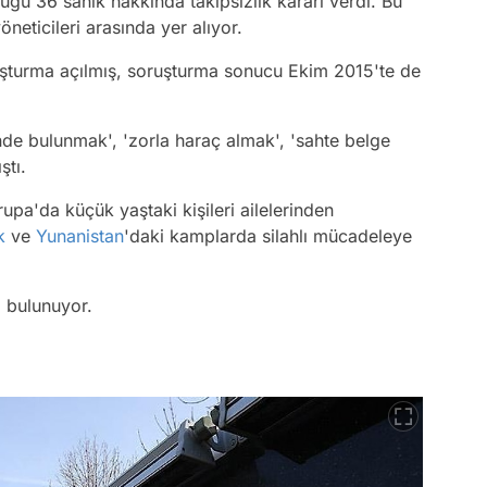
uğu 36 sanık hakkında takipsizlik kararı verdi. Bu
neticileri arasında yer alıyor.
şturma açılmış, soruşturma sonucu Ekim 2015'te de
de bulunmak', 'zorla haraç almak', 'sahte belge
ştı.
upa'da küçük yaştaki kişileri ailelerinden
k
ve
Yunanistan
'daki kamplarda silahlı mücadeleye
ı bulunuyor.