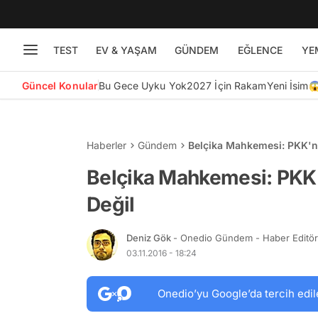
TEST
EV & YAŞAM
GÜNDEM
EĞLENCE
YE
Güncel Konular
Bu Gece Uyku Yok
2027 İçin Rakam
Yeni İsim
Haberler
Gündem
Belçika Mahkemesi: PKK'nın
Belçika Mahkemesi: PKK'n
Değil
Deniz Gök
- Onedio Gündem - Haber Editö
03.11.2016 - 18:24
Onedio’yu Google’da tercih edil