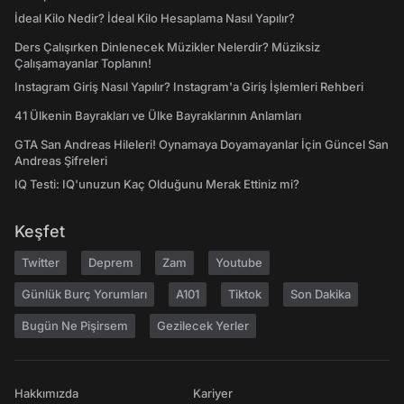
İdeal Kilo Nedir? İdeal Kilo Hesaplama Nasıl Yapılır?
Ders Çalışırken Dinlenecek Müzikler Nelerdir? Müziksiz
Çalışamayanlar Toplanın!
Instagram Giriş Nasıl Yapılır? Instagram'a Giriş İşlemleri Rehberi
41 Ülkenin Bayrakları ve Ülke Bayraklarının Anlamları
GTA San Andreas Hileleri! Oynamaya Doyamayanlar İçin Güncel San
Andreas Şifreleri
IQ Testi: IQ'unuzun Kaç Olduğunu Merak Ettiniz mi?
Keşfet
Twitter
Deprem
Zam
Youtube
Günlük Burç Yorumları
A101
Tiktok
Son Dakika
Bugün Ne Pişirsem
Gezilecek Yerler
Hakkımızda
Kariyer