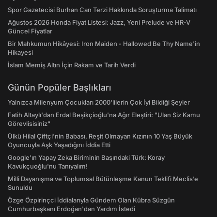
Spor Gazetecisi Burhan Can Terzi Hakkında Soruşturma Talimatı
Ağustos 2026 Honda Fiyat Listesi: Jazz, Yeni Prelude ve HR-V
Güncel Fiyatlar
Bir Mahkumun Hikâyesi: Iron Maiden - Hallowed Be Thy Name'in
Hikayesi
İslam Memiş Altın İçin Rakam ve Tarih Verdi
Günün Popüler Başlıkları
Yalnızca Milenyum Çocukları 2000'lilerin Çok İyi Bildiği Şeyler
Fatih Altaylı'dan Erdal Beşikçioğlu'na Ağır Eleştiri: "Ulan Siz Kamu
Görevlisisiniz"
Ülkü Hilal Çiftçi'nin Babası, Reşit Olmayan Kızının 10 Yaş Büyük
Oyuncuyla Aşk Yaşadığını İddia Etti
Google'ın Yapay Zeka Biriminin Başındaki Türk: Koray
Kavukçuoğlu'nu Tanıyalım!
Milli Dayanışma ve Toplumsal Bütünleşme Kanun Teklifi Meclis’e
Sunuldu
Özge Özpirinçci İddialarıyla Gündem Olan Kübra Süzgün
Cumhurbaşkanı Erdoğan'dan Yardım İstedi