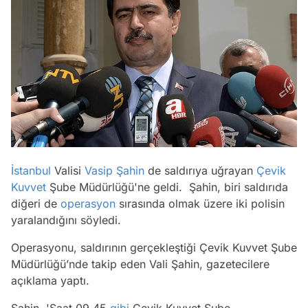
İstanbul
Valisi
Vasip Şahin
de saldırıya uğrayan
Çevik
Kuvvet
Şube Müdürlüğü'ne geldi. Şahin, biri saldırıda
diğeri de
operasyon
sırasında olmak üzere iki polisin
yaralandığını söyledi.
Operasyonu, saldırının gerçekleştiği Çevik Kuvvet Şube
Müdürlüğü’nde takip eden Vali Şahin, gazetecilere
açıklama yaptı.
Şahin, 'Saat 09.45
gibi
Çevik Kuvvet Şube