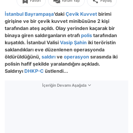
Favori
Yorum Yap
Paylaş
İstanbul
Bayrampaşa
’daki
Çevik Kuvvet
birimi
girişine ve bir çevik kuvvet minibüsüne 2 kişi
tarafından ateş açıldı. Olay yerinden kaçarak bir
binaya giren saldırganların etrafı
polis
tarafından
kuşatıldı. İstanbul Valisi
Vasip Şahin
iki teröristin
saklandıkları eve düzenlenen operasyonda
öldürüldüğünü,
saldırı
ve
operasyon
sırasında iki
polisin hafif şekilde yaralandığını açıkladı.
Saldırıyı
DHKP-C
üstlendi...
İçeriğin Devamı Aşağıda