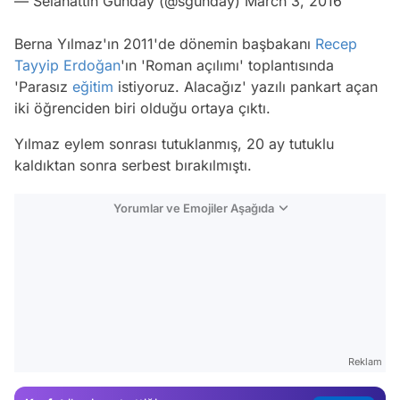
— Selahattin Günday (@sgunday)
March 3, 2016
Berna Yılmaz'ın 2011'de dönemin başbakanı
Recep
Tayyip Erdoğan
'ın 'Roman açılımı' toplantısında
'Parasız
eğitim
istiyoruz. Alacağız' yazılı pankart açan
iki öğrenciden biri olduğu ortaya çıktı.
Yılmaz eylem sonrası tutuklanmış, 20 ay tutuklu
kaldıktan sonra serbest bırakılmıştı.
Yorumlar ve Emojiler Aşağıda
Video
Test
Gündem
Reklam
Magazin