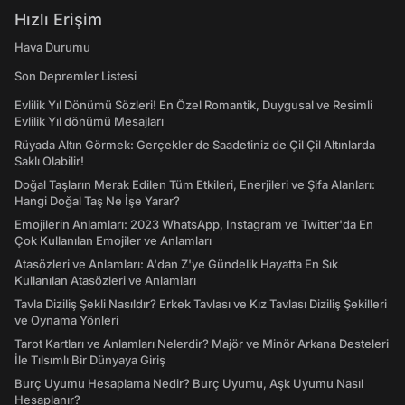
Hızlı Erişim
Hava Durumu
Son Depremler Listesi
Evlilik Yıl Dönümü Sözleri! En Özel Romantik, Duygusal ve Resimli
Evlilik Yıl dönümü Mesajları
Rüyada Altın Görmek: Gerçekler de Saadetiniz de Çil Çil Altınlarda
Saklı Olabilir!
Doğal Taşların Merak Edilen Tüm Etkileri, Enerjileri ve Şifa Alanları:
Hangi Doğal Taş Ne İşe Yarar?
Emojilerin Anlamları: 2023 WhatsApp, Instagram ve Twitter'da En
Çok Kullanılan Emojiler ve Anlamları
Atasözleri ve Anlamları: A'dan Z'ye Gündelik Hayatta En Sık
Kullanılan Atasözleri ve Anlamları
Tavla Diziliş Şekli Nasıldır? Erkek Tavlası ve Kız Tavlası Diziliş Şekilleri
ve Oynama Yönleri
Tarot Kartları ve Anlamları Nelerdir? Majör ve Minör Arkana Desteleri
İle Tılsımlı Bir Dünyaya Giriş
Burç Uyumu Hesaplama Nedir? Burç Uyumu, Aşk Uyumu Nasıl
Hesaplanır?