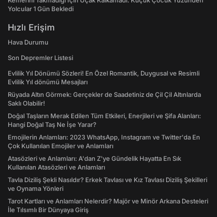
Kemerini Takmadığı İçin Uçak Kalkamadı: Küçük Çocuk Yüzünden
Yolcular 1 Gün Bekledi
Hızlı Erişim
Hava Durumu
Son Depremler Listesi
Evlilik Yıl Dönümü Sözleri! En Özel Romantik, Duygusal ve Resimli
Evlilik Yıl dönümü Mesajları
Rüyada Altın Görmek: Gerçekler de Saadetiniz de Çil Çil Altınlarda
Saklı Olabilir!
Doğal Taşların Merak Edilen Tüm Etkileri, Enerjileri ve Şifa Alanları:
Hangi Doğal Taş Ne İşe Yarar?
Emojilerin Anlamları: 2023 WhatsApp, Instagram ve Twitter'da En
Çok Kullanılan Emojiler ve Anlamları
Atasözleri ve Anlamları: A'dan Z'ye Gündelik Hayatta En Sık
Kullanılan Atasözleri ve Anlamları
Tavla Diziliş Şekli Nasıldır? Erkek Tavlası ve Kız Tavlası Diziliş Şekilleri
ve Oynama Yönleri
Tarot Kartları ve Anlamları Nelerdir? Majör ve Minör Arkana Desteleri
İle Tılsımlı Bir Dünyaya Giriş