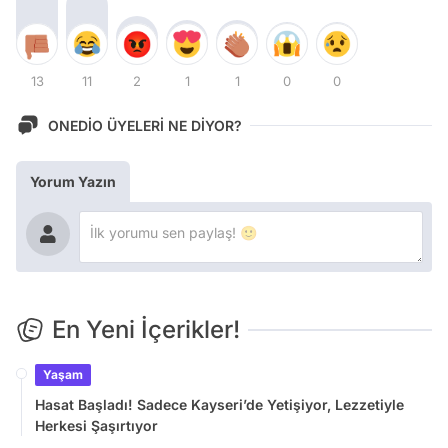
13
11
2
1
1
0
0
ONEDİO ÜYELERİ NE DİYOR?
Yorum Yazın
En Yeni İçerikler!
Yaşam
Hasat Başladı! Sadece Kayseri’de Yetişiyor, Lezzetiyle
Herkesi Şaşırtıyor