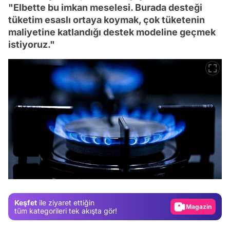
"Elbette bu imkan meselesi. Burada desteği
tüketim esaslı ortaya koymak, çok tüketenin
maliyetine katlandığı destek modeline geçmek
istiyoruz."
Video
Test
Gündem
Magazin
Keşfet
ile ziyaret ettiğin
Video
tüm kategorileri tek akışta gör!
Test