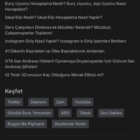
Burç Uyumu Hesaplama Nedir? Burç Uyumu, Aşk Uyumu Nasıl
Hesaplanır?
İdeal Kilo Nedir? İdeal Kilo Hesaplama Nasıl Yapılır?
Ders Çalışırken Dinlenecek Müzikler Nelerdir? Müziksiz
Çalışamayanlar Toplanın!
Instagram Giriş Nasıl Yapılır? Instagram'a Giriş İşlemleri Rehberi
41 Ülkenin Bayrakları ve Ülke Bayraklarının Anlamları
GTA San Andreas Hileleri! Oynamaya Doyamayanlar İçin Güncel San
Andreas Şifreleri
IQ Testi: IQ'unuzun Kaç Olduğunu Merak Ettiniz mi?
Keşfet
Twitter
Deprem
Zam
Youtube
Günlük Burç Yorumları
A101
Tiktok
Son Dakika
Bugün Ne Pişirsem
Gezilecek Yerler