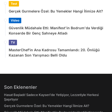
Test
Gerçek Gurmelere Özel: Bu Yemekler Hangi İlimize Ait?
Video
Güvenlik Müdahale Etti: Manifest'in Bodrum'da Verdiği
Konserde Bir Genç Sahneye Atladı
TV
MasterChef’in Ana Kadrosu Tamamlandı: 20. Önlüğü
Kazanan Son Yarışmacı Belli Oldu
Son Eklenenler
Hasat Başladı! Sadece Kayseri’de Yetişiyor, Lezzetiyle Herkesi
Şaşırtıyor
Gerçek Gurmelere Özel: Bu Yemekler Hangi İlimize Ait?