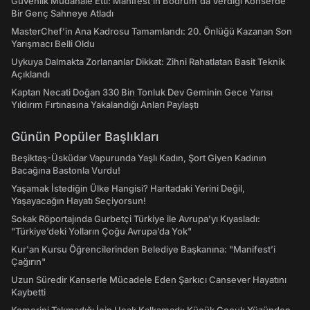
Güvenlik Müdahale Etti: Manifest'in Bodrum'da Verdiği Konserde
Bir Genç Sahneye Atladı
MasterChef’in Ana Kadrosu Tamamlandı: 20. Önlüğü Kazanan Son
Yarışmacı Belli Oldu
Uykuya Dalmakta Zorlananlar Dikkat: Zihni Rahatlatan Basit Teknik
Açıklandı
Kaptan Necati Doğan 330 Bin Tonluk Dev Geminin Gece Yarısı
Yıldırım Fırtınasına Yakalandığı Anları Paylaştı
Günün Popüler Başlıkları
Beşiktaş-Üsküdar Vapurunda Yaşlı Kadın, Şort Giyen Kadının
Bacağına Bastonla Vurdu!
Yaşamak İstediğin Ülke Hangisi? Haritadaki Yerini Değil,
Yaşayacağın Hayatı Seçiyorsun!
Sokak Röportajında Gurbetçi Türkiye ile Avrupa'yı Kıyasladı:
"Türkiye’deki Yolların Çoğu Avrupa’da Yok"
Kur'an Kursu Öğrencilerinden Belediye Başkanına: "Manifest’i
Çağırın"
Uzun Süredir Kanserle Mücadele Eden Şarkıcı Cansever Hayatını
Kaybetti