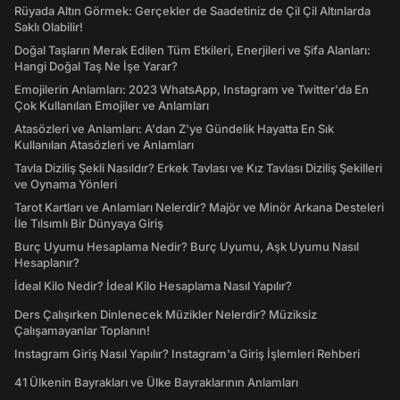
Rüyada Altın Görmek: Gerçekler de Saadetiniz de Çil Çil Altınlarda
Saklı Olabilir!
Doğal Taşların Merak Edilen Tüm Etkileri, Enerjileri ve Şifa Alanları:
Hangi Doğal Taş Ne İşe Yarar?
Emojilerin Anlamları: 2023 WhatsApp, Instagram ve Twitter'da En
Çok Kullanılan Emojiler ve Anlamları
Atasözleri ve Anlamları: A'dan Z'ye Gündelik Hayatta En Sık
Kullanılan Atasözleri ve Anlamları
Tavla Diziliş Şekli Nasıldır? Erkek Tavlası ve Kız Tavlası Diziliş Şekilleri
ve Oynama Yönleri
Tarot Kartları ve Anlamları Nelerdir? Majör ve Minör Arkana Desteleri
İle Tılsımlı Bir Dünyaya Giriş
Burç Uyumu Hesaplama Nedir? Burç Uyumu, Aşk Uyumu Nasıl
Hesaplanır?
İdeal Kilo Nedir? İdeal Kilo Hesaplama Nasıl Yapılır?
Ders Çalışırken Dinlenecek Müzikler Nelerdir? Müziksiz
Çalışamayanlar Toplanın!
Instagram Giriş Nasıl Yapılır? Instagram'a Giriş İşlemleri Rehberi
41 Ülkenin Bayrakları ve Ülke Bayraklarının Anlamları