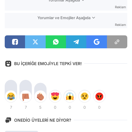
Reklam
Yorumlar ve Emojiler Aşağıda
Reklam
BU İÇERİĞE EMOJİYLE TEPKİ VER!
7
7
5
0
0
0
0
ONEDİO ÜYELERİ NE DİYOR?