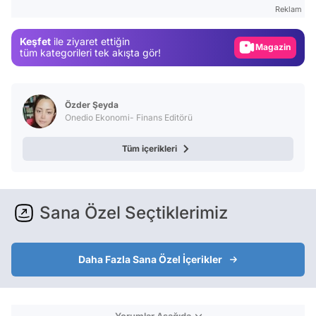
Test
Reklam
Gündem
Keşfet
ile ziyaret ettiğin
Magazin
tüm kategorileri tek akışta gör!
Video
Test
Özder Şeyda
Onedio Ekonomi- Finans Editörü
Tüm içerikleri
Sana Özel Seçtiklerimiz
Daha Fazla Sana Özel İçerikler
Yorumlar Aşağıda