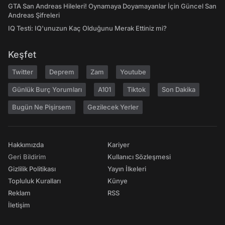
GTA San Andreas Hileleri! Oynamaya Doyamayanlar İçin Güncel San
Andreas Şifreleri
IQ Testi: IQ'unuzun Kaç Olduğunu Merak Ettiniz mi?
Keşfet
Twitter
Deprem
Zam
Youtube
Günlük Burç Yorumları
A101
Tiktok
Son Dakika
Bugün Ne Pişirsem
Gezilecek Yerler
Hakkımızda
Kariyer
Geri Bildirim
Kullanıcı Sözleşmesi
Gizlilik Politikası
Yayın İlkeleri
Topluluk Kuralları
Künye
Reklam
RSS
İletişim