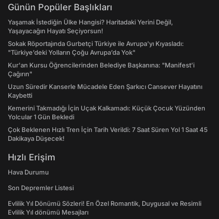
Günün Popüler Başlıkları
Yaşamak İstediğin Ülke Hangisi? Haritadaki Yerini Değil,
Yaşayacağın Hayatı Seçiyorsun!
Sokak Röportajında Gurbetçi Türkiye ile Avrupa'yı Kıyasladı:
"Türkiye’deki Yolların Çoğu Avrupa’da Yok"
Kur'an Kursu Öğrencilerinden Belediye Başkanına: "Manifest’i
Çağırın"
Uzun Süredir Kanserle Mücadele Eden Şarkıcı Cansever Hayatını
Kaybetti
Kemerini Takmadığı İçin Uçak Kalkamadı: Küçük Çocuk Yüzünden
Yolcular 1 Gün Bekledi
Çok Beklenen Hızlı Tren İçin Tarih Verildi: 7 Saat Süren Yol 1 Saat 45
Dakikaya Düşecek!
Hızlı Erişim
Hava Durumu
Son Depremler Listesi
Evlilik Yıl Dönümü Sözleri! En Özel Romantik, Duygusal ve Resimli
Evlilik Yıl dönümü Mesajları