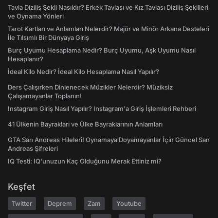
Tavla Diziliş Şekli Nasıldır? Erkek Tavlası ve Kız Tavlası Diziliş Şekilleri
ve Oynama Yönleri
Tarot Kartları ve Anlamları Nelerdir? Majör ve Minör Arkana Desteleri
İle Tılsımlı Bir Dünyaya Giriş
Burç Uyumu Hesaplama Nedir? Burç Uyumu, Aşk Uyumu Nasıl
Hesaplanır?
İdeal Kilo Nedir? İdeal Kilo Hesaplama Nasıl Yapılır?
Ders Çalışırken Dinlenecek Müzikler Nelerdir? Müziksiz
Çalışamayanlar Toplanın!
Instagram Giriş Nasıl Yapılır? Instagram'a Giriş İşlemleri Rehberi
41 Ülkenin Bayrakları ve Ülke Bayraklarının Anlamları
GTA San Andreas Hileleri! Oynamaya Doyamayanlar İçin Güncel San
Andreas Şifreleri
IQ Testi: IQ'unuzun Kaç Olduğunu Merak Ettiniz mi?
Keşfet
Twitter
Deprem
Zam
Youtube