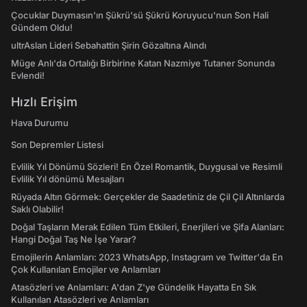
Çocuklar Duymasın'ın Şükrü'sü Şükrü Koruyucu'nun Son Hali
Gündem Oldu!
ultrAslan Lideri Sebahattin Şirin Gözaltına Alındı
Müge Anlı'da Ortalığı Birbirine Katan Nazmiye Tutaner Sonunda
Evlendi!
Hızlı Erişim
Hava Durumu
Son Depremler Listesi
Evlilik Yıl Dönümü Sözleri! En Özel Romantik, Duygusal ve Resimli
Evlilik Yıl dönümü Mesajları
Rüyada Altın Görmek: Gerçekler de Saadetiniz de Çil Çil Altınlarda
Saklı Olabilir!
Doğal Taşların Merak Edilen Tüm Etkileri, Enerjileri ve Şifa Alanları:
Hangi Doğal Taş Ne İşe Yarar?
Emojilerin Anlamları: 2023 WhatsApp, Instagram ve Twitter'da En
Çok Kullanılan Emojiler ve Anlamları
Atasözleri ve Anlamları: A'dan Z'ye Gündelik Hayatta En Sık
Kullanılan Atasözleri ve Anlamları