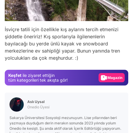
İsviçre tatili için özellikle kış aylarını tercih etmenizi
şiddetle öneririz! Kış sporlarıyla ilgilenenlerin
Video
bayılacağı bu yerde ünlü kayak ve snowboard
Test
merkezlerine ev sahipliği yapar. Bunun yanında tren
yolculukları da çok meşhurdur. :)
Gündem
Magazin
Keşfet
ile ziyaret ettiğin
Video
tüm kategorileri tek akışta gör!
Test
Aslı Uysal
Onedio Üyesi
Sakarya Üniversitesi Sosyoloji mezunuyum. Lise yıllarından beri
yazmaya duyduğum derin merakın sonunda 2023 yılında yolum
Onedio ile kesişti. Şu anda aktif olarak İçerik Editörlüğü yapıyorum.