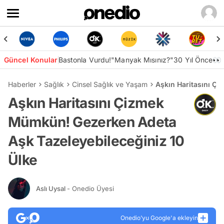
Güncel Konular
Bastonla Vurdu!
"Manyak Mısınız?"
30 Yıl Önce👀
Haberler
Sağlık
Cinsel Sağlık ve Yaşam
Aşkın Haritasını Ç
Aşkın Haritasını Çizmek
Mümkün! Gezerken Adeta
Aşk Tazeleyebileceğiniz 10
Ülke
Aslı Uysal
- Onedio Üyesi
Onedio’yu Google'a ekleyin